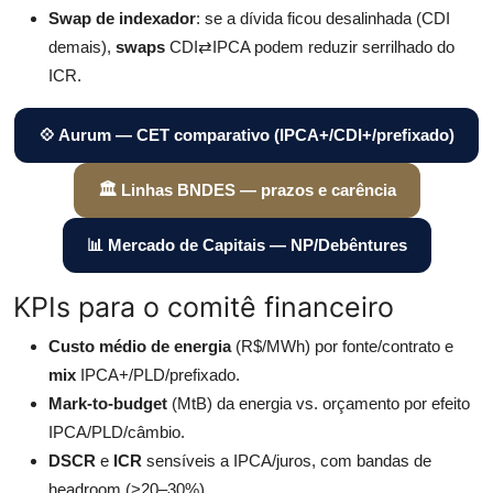
Swap de indexador
: se a dívida ficou desalinhada (CDI
demais),
swaps
CDI⇄IPCA podem reduzir serrilhado do
ICR.
💠 Aurum — CET comparativo (IPCA+/CDI+/prefixado)
🏛️ Linhas BNDES — prazos e carência
📊 Mercado de Capitais — NP/Debêntures
KPIs para o comitê financeiro
Custo médio de energia
(R$/MWh) por fonte/contrato e
mix
IPCA+/PLD/prefixado.
Mark-to-budget
(MtB) da energia vs. orçamento por efeito
IPCA/PLD/câmbio.
DSCR
e
ICR
sensíveis a IPCA/juros, com bandas de
headroom (>20–30%).