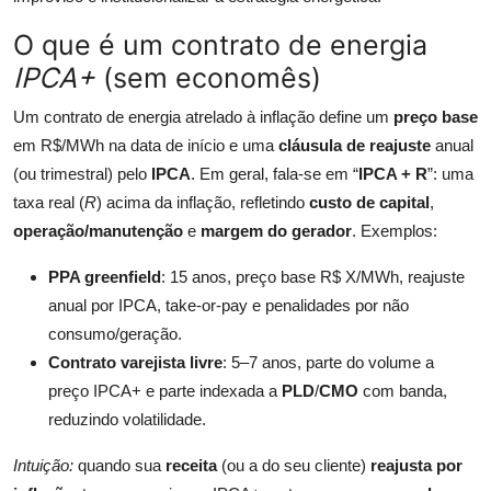
O que é um contrato de energia
IPCA+
(sem economês)
Um contrato de energia atrelado à inflação define um
preço base
em R$/MWh na data de início e uma
cláusula de reajuste
anual
(ou trimestral) pelo
IPCA
. Em geral, fala-se em “
IPCA + R
”: uma
taxa real (
R
) acima da inflação, refletindo
custo de capital
,
operação/manutenção
e
margem do gerador
. Exemplos:
PPA greenfield
: 15 anos, preço base R$ X/MWh, reajuste
anual por IPCA, take-or-pay e penalidades por não
consumo/geração.
Contrato varejista livre
: 5–7 anos, parte do volume a
preço IPCA+ e parte indexada a
PLD
/
CMO
com banda,
reduzindo volatilidade.
Intuição:
quando sua
receita
(ou a do seu cliente)
reajusta por