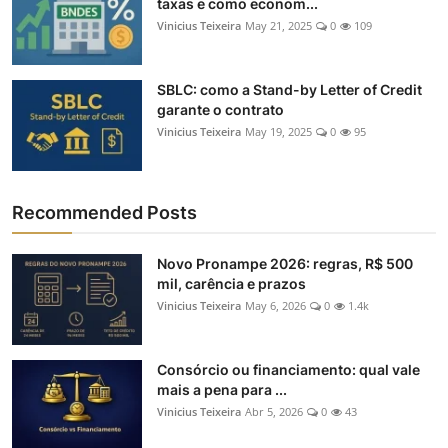
taxas e como econom...
Vinicius Teixeira
May 21, 2025
0
109
SBLC: como a Stand-by Letter of Credit
garante o contrato
Vinicius Teixeira
May 19, 2025
0
95
Recommended Posts
Novo Pronampe 2026: regras, R$ 500
mil, carência e prazos
Vinicius Teixeira
May 6, 2026
0
1.4k
Consórcio ou financiamento: qual vale
mais a pena para ...
Vinicius Teixeira
Abr 5, 2026
0
43