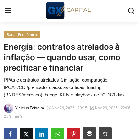
Entrar
Registrar
Radar Econômico
Energia: contratos atrelados à
Início
inflação — quando usar, como
precificar e financiar
Cursos
PPAs e contratos atrelados à inflação, comparação
Simuladores
IPCA+/CDI/prefixado, cláusulas críticas, funding
(BNDES/mercado), hedge, KPIs e playbook de 90–180 dias.
Wealth
Vinicius Teixeira
Nov 26, 2025 - 20:15
Nov 26, 2025 - 22:06
Histórias
0
9
Contato