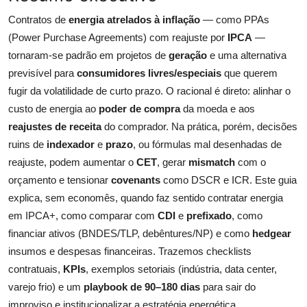
Contratos de
energia atrelados à inflação
— como PPAs
(Power Purchase Agreements) com reajuste por
IPCA
—
tornaram-se padrão em projetos de
geração
e uma alternativa
previsível para
consumidores livres/especiais
que querem
fugir da volatilidade de curto prazo. O racional é direto: alinhar o
custo de energia ao
poder de compra
da moeda e aos
reajustes de receita
do comprador. Na prática, porém, decisões
ruins de
indexador
e
prazo
, ou fórmulas mal desenhadas de
reajuste, podem aumentar o
CET
, gerar
mismatch
com o
orçamento e tensionar
covenants
como DSCR e ICR. Este guia
explica, sem economês, quando faz sentido contratar energia
em IPCA+, como comparar com
CDI
e
prefixado
, como
financiar ativos (BNDES/TLP, debêntures/NP) e como
hedgear
insumos e despesas financeiras. Trazemos checklists
contratuais,
KPIs
, exemplos setoriais (indústria, data center,
varejo frio) e um
playbook de 90–180 dias
para sair do
improviso e institucionalizar a estratégia energética.