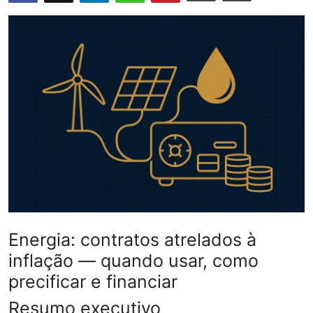
Câmbio
Crédito Empresarial
Newsletter
Radar Econômico
Sobre
GX explica
Investimentos
Energia: contratos atrelados à
Seguro de Vida
inflação — quando usar, como
precificar e financiar
Motores do Brasil
Resumo executivo