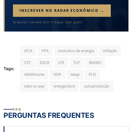
INSCREVER NO RADAR ECONÔMICO →
Gratuita. Cancele com 1 clique. Sem spam.
IPCA
PPA
contratos de energia
inflação
CET
DSCR
ICR
TLP
BNDES
Tags:
debêntures
NDF
swap
PLD
take-or-pay
energia livre
autoprodução
FAQ
PERGUNTAS FREQUENTES