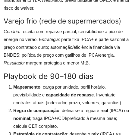
financiamento TLP.
Resultado:
previsibilidade de OPEX e menor
risco de waiver.
Varejo frio (rede de supermercados)
Cenário:
receita com repasse parcial; sensibilidade a pico de
energia no verão.
Estratégia:
parte fixa IPCA+ e parte sazonal a
preço contratado curto; automação/eficiência financiada via
BNDES; política de preço com gatilhos de IPCA/energia.
Resultado:
margem protegida e menor MtB.
Playbook de 90–180 dias
Mapeamento
: carga por unidade, perfil horário,
previsibilidade e
capacidade de repasse
. Inventarie
contratos atuais (indexador, prazo, volumes, garantias).
Regra de comparação
: defina se a régua é
real
(IPCA) ou
nominal
; traga IPCA+/CDI/prefixado à mesma base;
calcule
CET
completo.
Estratégia de contratação
: desenhe o
mix
(IPCA+ vs.