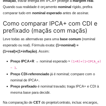
inflação
, travar energia em IPCA+ protege a
margem real
.
Quando sua realidade é orçamento
nominal
rígido, prefira
comparar tudo em
nominal esperado
antes de assinar.
Como comparar IPCA+ com CDI e
prefixado (maçãs com maçãs)
Leve todas as alternativas para uma
base comum
(nominal
esperado ou real). Fórmula exata:
(1+nominal) =
(1+real)×(1+inflação)
. Assim:
Preço IPCA+R
→ nominal esperado ≈
(1+R)×(1+IPCA_e)
.
− 1
Preço CDI-referenciado
já é nominal; compare com o
nominal de IPCA+.
Preço prefixado
é nominal travado; traga IPCA+ e CDI à
mesma base para decidir.
Na comparação de
CET
do projeto/contrato, inclua: encargos,