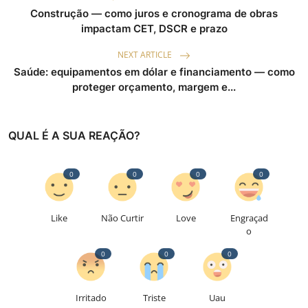
Construção — como juros e cronograma de obras
impactam CET, DSCR e prazo
NEXT ARTICLE
Saúde: equipamentos em dólar e financiamento — como
proteger orçamento, margem e...
QUAL É A SUA REAÇÃO?
0
0
0
0
Like
Não Curtir
Love
Engraçad
o
0
0
0
Irritado
Triste
Uau