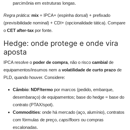
parcimônia em estruturas longas.
Regra prática:
mix
= IPCA+ (espinha dorsal) + prefixado
(previsibilidade nominal) + CDI+ (opcionalidade tática). Compare
o
CET after-tax
por fonte.
Hedge: onde protege e onde vira
aposta
IPCA resolve o
poder de compra
, não o risco
cambial
de
equipamentos/insumos nem a
volatilidade de curto prazo
de
PLD, quando houver. Considere:
Câmbio
:
NDF/termo
por marcos (pedido, embarque,
desembaraço) de equipamentos; base do hedge = base do
contrato (PTAX/spot).
Commodities
: onde há mercado (aço, alumínio), contratos
com fórmulas de preço,
caps
/
floors
ou compras
escalonadas.