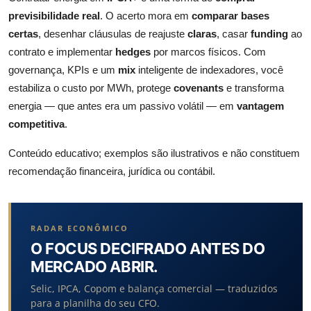
previsibilidade real
. O acerto mora em
comparar bases
certas
, desenhar cláusulas de reajuste
claras
, casar
funding
ao
contrato e implementar
hedges
por marcos físicos. Com
governança, KPIs e um
mix
inteligente de indexadores, você
estabiliza o custo por MWh, protege
covenants
e transforma
energia — que antes era um passivo volátil — em
vantagem
competitiva
.
Conteúdo educativo; exemplos são ilustrativos e não constituem
recomendação financeira, jurídica ou contábil.
RADAR ECONÔMICO
O FOCUS DECIFRADO ANTES DO
MERCADO ABRIR.
Selic, IPCA, Copom e balança comercial — traduzidos
para a planilha do seu CFO.