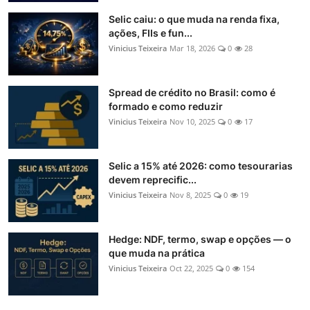
Selic caiu: o que muda na renda fixa,
ações, FIIs e fun...
Vinicius Teixeira
Mar 18, 2026
0
28
Spread de crédito no Brasil: como é
formado e como reduzir
Vinicius Teixeira
Nov 10, 2025
0
17
Selic a 15% até 2026: como tesourarias
devem reprecific...
Vinicius Teixeira
Nov 8, 2025
0
19
Hedge: NDF, termo, swap e opções — o
que muda na prática
Vinicius Teixeira
Oct 22, 2025
0
154