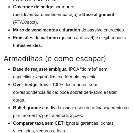
Coverage de hedge
por marco
(pedido/embarque/desembaraço) e
Base alignment
(PTAX/spot).
Muro de vencimentos
e
duration
do passivo energético.
Emissões de carbono
(quando aplicável) e elegibilidade a
linhas verdes
.
Armadilhas (e como escapar)
Base de reajuste ambígua
: IPCA “do mês” sem
especificar
lag
/média; crie fórmula explícita.
Over-hedge
: travar 100% dos marcos sem
correspondência física; pode sobrar derivativo e faltar
carga.
Bullet grande
em dívida longa: risco de refinanciamento no
pior momento; prefira amortizações.
Comparar taxa sem CET
: ignorar garantias, contas
vinculadas, seguros e fees.