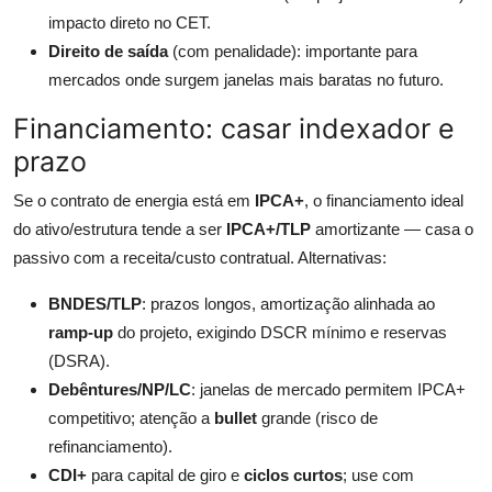
impacto direto no CET.
Direito de saída
(com penalidade): importante para
mercados onde surgem janelas mais baratas no futuro.
Financiamento: casar indexador e
prazo
Se o contrato de energia está em
IPCA+
, o financiamento ideal
do ativo/estrutura tende a ser
IPCA+/TLP
amortizante — casa o
passivo com a receita/custo contratual. Alternativas:
BNDES/TLP
: prazos longos, amortização alinhada ao
ramp-up
do projeto, exigindo DSCR mínimo e reservas
(DSRA).
Debêntures/NP/LC
: janelas de mercado permitem IPCA+
competitivo; atenção a
bullet
grande (risco de
refinanciamento).
CDI+
para capital de giro e
ciclos curtos
; use com