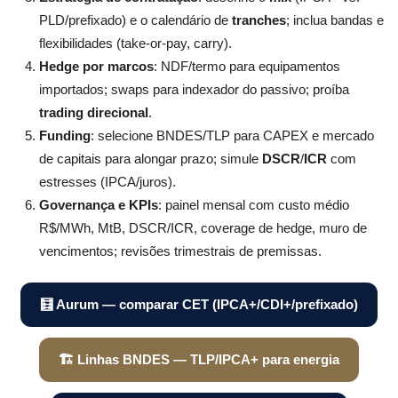
PLD/prefixado) e o calendário de
tranches
; inclua bandas e
flexibilidades (take-or-pay, carry).
Hedge por marcos
: NDF/termo para equipamentos
importados; swaps para indexador do passivo; proíba
trading direcional
.
Funding
: selecione BNDES/TLP para CAPEX e mercado
de capitais para alongar prazo; simule
DSCR
/
ICR
com
estresses (IPCA/juros).
Governança e KPIs
: painel mensal com custo médio
R$/MWh, MtB, DSCR/ICR, coverage de hedge, muro de
vencimentos; revisões trimestrais de premissas.
🧮 Aurum — comparar CET (IPCA+/CDI+/prefixado)
🏗️ Linhas BNDES — TLP/IPCA+ para energia