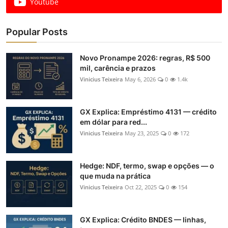
Youtube
Popular Posts
Novo Pronampe 2026: regras, R$ 500
mil, carência e prazos
Vinicius Teixeira
May 6, 2026
0
1.4k
GX Explica: Empréstimo 4131 — crédito
em dólar para red...
Vinicius Teixeira
May 23, 2025
0
172
Hedge: NDF, termo, swap e opções — o
que muda na prática
Vinicius Teixeira
Oct 22, 2025
0
154
GX Explica: Crédito BNDES — linhas,