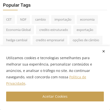
Popular Tags
CET
NDF
cambio
importação
economia
Economia Global
credito estruturado
exportação
hedge cambial
credito empresarial
opções de câmbio
mercado financeiro
mercado internacional
GX Capital
Utilizamos cookies e tecnologias semelhantes para
IPCA
credito imobiliario
debêntures
BNDES
melhorar sua experiência, personalizar conteúdos e
anúncios, e analisar o tráfego no site. Ao continuar
tesouraria
CDI
navegando, você concorda com nossa
Política de
Privacidade
.
Aceitar Cookies