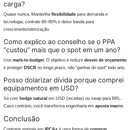
carga?
Quase nunca. Mantenha
flexibilidade
para demanda e
tecnologia; contrate 60–80% e deixe banda para
crescimento/otimização.
Como explico ao conselho se o PPA
“custou” mais que o spot em um ano?
Use
mark-to-budget
. O objetivo é reduzir
desvio de orçamento
e proteger
DSCR
no longo prazo, não “ganhar do spot” todo ano.
Posso dolarizar dívida porque comprei
equipamentos em USD?
Só com
hedge natural
em USD (receitas) ou swap para BRL.
Caso contrário, você transforma engenharia em
aposta macro
.
Conclusão
Contratar energia em
IPCA+
é uma forma de
comprar