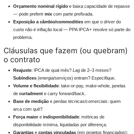
Orçamento nominal rígido
e baixa capacidade de repasse
— pode preferir
mix
com parte prefixada.
Exposição a câmbio/commodities
em que o
driver
do
custo não é inflação local — PPA IPCA+ resolve só parte do
problema.
Cláusulas que fazem (ou quebram)
o contrato
Reajuste
: IPCA de qual mês?
Lag
de 2–3 meses?
Subíndices
(energia/serviços) entram? Especifique.
Volume e flexibilidade
: take-or-pay, make-whole, janelas
de
curtailment
e carry forward/back.
Base de medição
e perdas técnicas/comerciais: quem
arca com quê?
Força maior
e
indisponibilidade
: métricas de
disponibilidade mínima, liquidadas por diferença.
Garantias
e
contas vinculadas
(em projetos financiados):