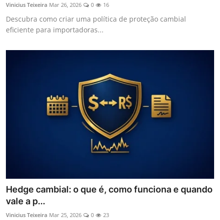
Vinicius Teixeira
Mar 26, 2026
0
16
Descubra como criar uma política de proteção cambial
eficiente para importadoras...
Hedge cambial: o que é, como funciona e quando
vale a p...
Vinicius Teixeira
Mar 25, 2026
0
23