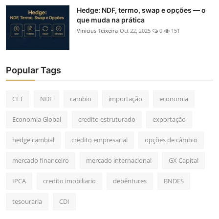
Hedge: NDF, termo, swap e opções — o
que muda na prática
Vinicius Teixeira
Oct 22, 2025
0
151
Popular Tags
CET
NDF
cambio
importação
economia
Economia Global
credito estruturado
exportação
hedge cambial
credito empresarial
opções de câmbio
mercado financeiro
mercado internacional
GX Capital
IPCA
credito imobiliario
debêntures
BNDES
tesouraria
CDI