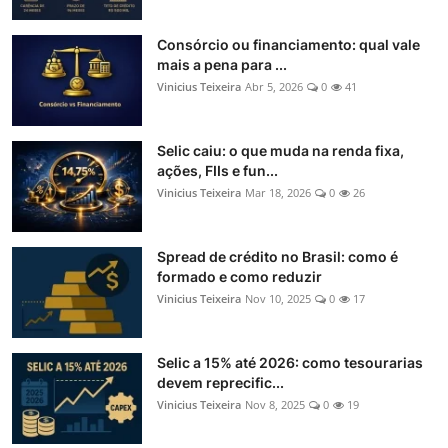
Consórcio ou financiamento: qual vale
mais a pena para ...
Vinicius Teixeira
Abr 5, 2026
0
41
Selic caiu: o que muda na renda fixa,
ações, FIIs e fun...
Vinicius Teixeira
Mar 18, 2026
0
26
Spread de crédito no Brasil: como é
formado e como reduzir
Vinicius Teixeira
Nov 10, 2025
0
17
Selic a 15% até 2026: como tesourarias
devem reprecific...
Vinicius Teixeira
Nov 8, 2025
0
19