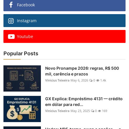
Facebook
Instagram
Youtube
Popular Posts
Novo Pronampe 2026: regras, R$ 500
mil, carência e prazos
Vinicius Teixeira
May 6, 2026
0
1.4k
GX Explica: Empréstimo 4131 — crédito
em dólar para red...
Vinicius Teixeira
May 23, 2025
0
169