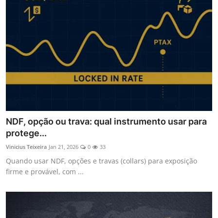
NDF, opção ou trava: qual instrumento usar para
protege...
Vinicius Teixeira
Jan 21, 2026
0
33
Quando usar NDF, opções e travas (collars) para exposição
firme e provável, com ...