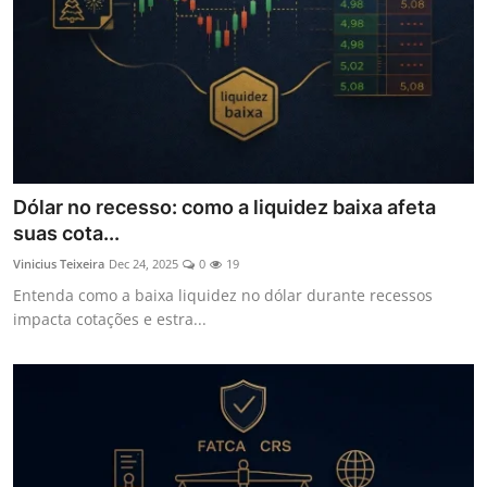
Dólar no recesso: como a liquidez baixa afeta
suas cota...
Vinicius Teixeira
Dec 24, 2025
0
19
Entenda como a baixa liquidez no dólar durante recessos
impacta cotações e estra...