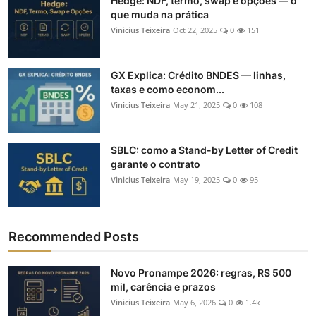
Hedge: NDF, termo, swap e opções — o
que muda na prática
Vinicius Teixeira
Oct 22, 2025
0
151
GX Explica: Crédito BNDES — linhas,
taxas e como econom...
Vinicius Teixeira
May 21, 2025
0
108
SBLC: como a Stand-by Letter of Credit
garante o contrato
Vinicius Teixeira
May 19, 2025
0
95
Recommended Posts
Novo Pronampe 2026: regras, R$ 500
mil, carência e prazos
Vinicius Teixeira
May 6, 2026
0
1.4k