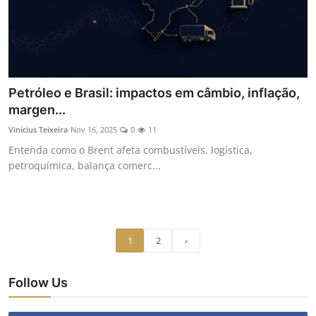
Petróleo e Brasil: impactos em câmbio, inflação,
margen...
Vinicius Teixeira
Nov 16, 2025
0
11
Entenda como o Brent afeta combustíveis, logística,
petroquímica, balança comerc...
1
2
›
Follow Us