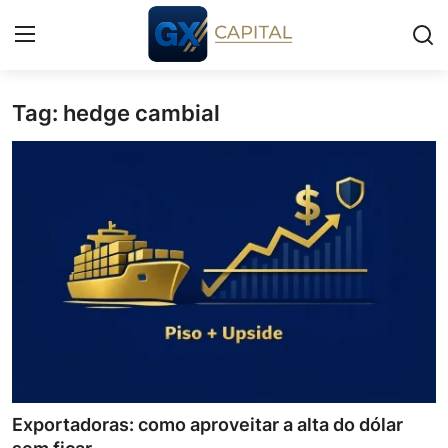
Tag: hedge cambial
Entrar
Registrar
Início
Cursos
Simuladores
Wealth
Histórias
Contato
Exportadoras: como aproveitar a alta do dólar