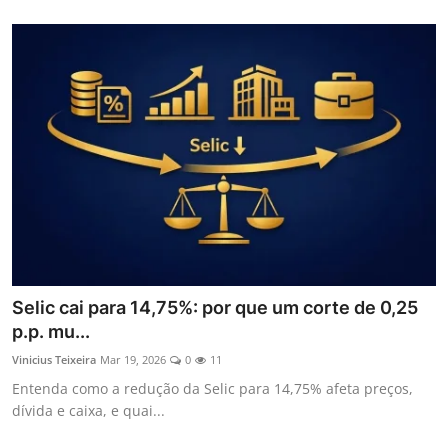
Selic cai para 14,75%: por que um corte de 0,25
p.p. mu...
Vinicius Teixeira
Mar 19, 2026
0
11
Entenda como a redução da Selic para 14,75% afeta preços,
dívida e caixa, e quai...