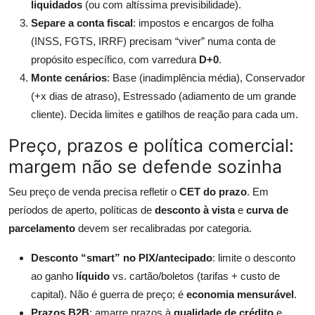
liquidados
(ou com altíssima previsibilidade).
Separe a conta fiscal
: impostos e encargos de folha
(INSS, FGTS, IRRF) precisam “viver” numa conta de
propósito específico, com varredura
D+0
.
Monte cenários
: Base (inadimplência média), Conservador
(+x dias de atraso), Estressado (adiamento de um grande
cliente). Decida limites e gatilhos de reação para cada um.
Preço, prazos e política comercial:
margem não se defende sozinha
Seu preço de venda precisa refletir o
CET do prazo
. Em
períodos de aperto, políticas de
desconto à vista
e
curva de
parcelamento
devem ser recalibradas por categoria.
Desconto “smart” no PIX/antecipado
: limite o desconto
ao ganho
líquido
vs. cartão/boletos (tarifas + custo de
capital). Não é guerra de preço; é
economia mensurável
.
Prazos B2B
: amarre prazos à
qualidade de crédito
e