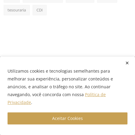
tesouraria
CDI
Utilizamos cookies e tecnologias semelhantes para
melhorar sua experiência, personalizar conteúdos e
anúncios, e analisar o tráfego no site. Ao continuar
navegando, você concorda com nossa
Política de
A GX Capital é uma boutique financeira digital especializada
Privacidade
.
em câmbio estruturado, crédito empresarial e soluções com
inteligência artificial para empresas que operam em alto
volume. Acesse nosso portal e conecte-se ao futuro das
Aceitar Cookies
finanças corporativas com conteúdos estratégicos,
simuladores inteligentes e assessoria especializada.