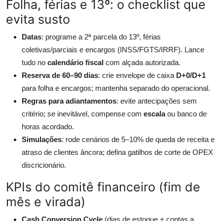
Folha, férias e 13º: o checklist que
evita susto
Datas
: programe a 2ª parcela do 13º, férias
coletivas/parciais e encargos (INSS/FGTS/IRRF). Lance
tudo no
calendário fiscal
com alçada autorizada.
Reserva de 60–90 dias
: crie envelope de caixa
D+0/D+1
para folha e encargos; mantenha separado do operacional.
Regras para adiantamentos
: evite antecipações sem
critério; se inevitável, compense com
escala
ou banco de
horas acordado.
Simulações
: rode cenários de 5–10% de queda de receita e
atraso de clientes âncora; defina gatilhos de corte de OPEX
discricionário.
KPIs do comitê financeiro (fim de
mês e virada)
Cash Conversion Cycle
(dias de estoque + contas a