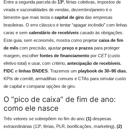
Entre a segunda parcela do
13º
, férias coletivas, impostos de
virada e sazonalidades de vendas, dezembro/janeiro é o
bimestre que mais testa o
capital de giro
das empresas
brasileiras. O erro clássico é tentar “apagar incêndio” com linhas
caras e sem
calendário de recebíveis
casado às obrigações.
Este guia, sem economês, mostra como projetar
caixa de fim
de mês
com precisão, ajustar
preço e prazos
para proteger
margem, escolher
fontes de financiamento
por
CET
(custo
efetivo total) e usar, com critério,
antecipação de recebíveis
,
FIDC
e
linhas BNDES
. Trazemos um
playbook de 30–90 dias
,
KPIs de comitê, armadilhas comuns e CTAs para simular custo
de capital e comparar opções de giro.
O “pico de caixa” de fim de ano:
como ele nasce
Três vetores se sobrepõem no fim do ano:
(1)
despesas
extraordinárias (13º, férias, PLR, bonificações, marketing),
(2)