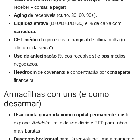
receber – contas a pagar).
Aging
de recebíveis (curto, 30, 60, 90+).
Liquidez efetiva
(D+0/D+1/D+30) e % de caixa com
varredura
.
CET médio
do giro e custo marginal de última milha (o
“dinheiro da sexta”).
Uso de antecipação
(% dos recebíveis) e
bps
médios
negociados.
Headroom
de covenants e concentração por contraparte
financeira.
Armadilhas comuns (e como
desarmar)
Usar conta garantida como capital permanente
: custo
explode.
Antídoto:
limite de uso diário e RFP para linhas
mais baratas.
Desconto horizontal
para “fazer volume”: mata margem e