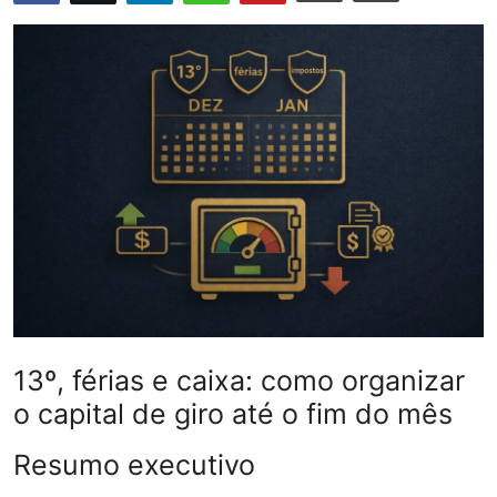
Câmbio
Crédito Empresarial
Newsletter
Radar Econômico
Sobre
GX explica
Investimentos
13º, férias e caixa: como organizar
Seguro de Vida
o capital de giro até o fim do mês
Motores do Brasil
Resumo executivo