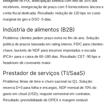
inteligente no PIX, antecipação seletiva com teto de 35% dos
recebíveis, renegociação de prazo com 5 fornecedores âncora e
conta fiscal dedicada.
Resultado:
redução de 120 bps no custo
marginal do giro e DSO -5 dias.
Indústria de alimentos (B2B)
Problema:
clientes pedem prazo extra no fim do ano.
Solução:
política de prazos baseada em rating interno, FIDC para clientes-
chave, buckets de NDF para insumos importados e escada
IPCA+ para o caixa de 60–180 dias.
Resultado:
CET -90 bps e
headroom de covenants maior.
Prestador de serviços (TI/SaaS)
Problema:
férias de time e churn sazonal no Q1.
Solução:
reserva D+0 para folha e encargos, NDF mensal de 70% do
gasto em cloud (USD), reajuste semestral em contratos.
Resultado:
previsibilidade de OPEX e margem estável.