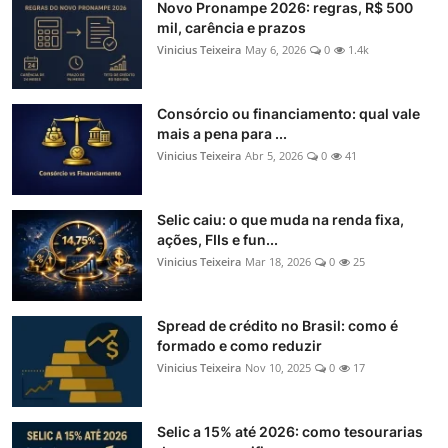
Novo Pronampe 2026: regras, R$ 500
mil, carência e prazos
Vinicius Teixeira
May 6, 2026
0
1.4k
Consórcio ou financiamento: qual vale
mais a pena para ...
Vinicius Teixeira
Abr 5, 2026
0
41
Selic caiu: o que muda na renda fixa,
ações, FIIs e fun...
Vinicius Teixeira
Mar 18, 2026
0
25
Spread de crédito no Brasil: como é
formado e como reduzir
Vinicius Teixeira
Nov 10, 2025
0
17
Selic a 15% até 2026: como tesourarias