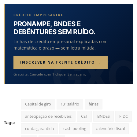
CRÉDITO EMPRESARIAL
PRONAMPE, BNDES E
DEBÊNTURES SEM RUÍDO.
Linhas de crédito empresarial explicadas com
matemática e prazo — sem letra miúda.
INSCREVER NA FRENTE CRÉDITO →
Gratuita. Cancele com 1 clique. Sem spam.
Capital de giro
13º salário
férias
antecipação de recebiveis
CET
BNDES
FIDC
Tags:
conta garantida
cash pooling
calendário fiscal