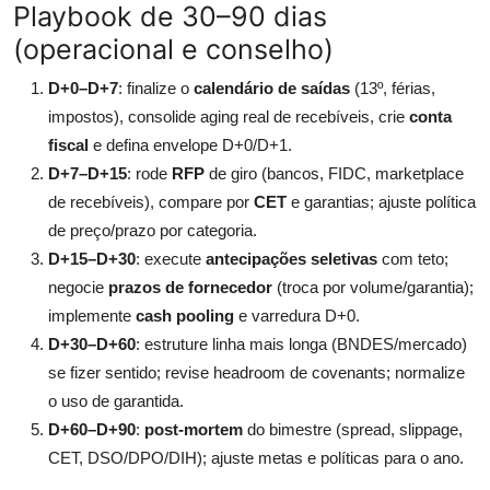
Playbook de 30–90 dias
(operacional e conselho)
D+0–D+7
: finalize o
calendário de saídas
(13º, férias,
impostos), consolide aging real de recebíveis, crie
conta
fiscal
e defina envelope D+0/D+1.
D+7–D+15
: rode
RFP
de giro (bancos, FIDC, marketplace
de recebíveis), compare por
CET
e garantias; ajuste política
de preço/prazo por categoria.
D+15–D+30
: execute
antecipações seletivas
com teto;
negocie
prazos de fornecedor
(troca por volume/garantia);
implemente
cash pooling
e varredura D+0.
D+30–D+60
: estruture linha mais longa (BNDES/mercado)
se fizer sentido; revise headroom de covenants; normalize
o uso de garantida.
D+60–D+90
:
post-mortem
do bimestre (spread, slippage,
CET, DSO/DPO/DIH); ajuste metas e políticas para o ano.