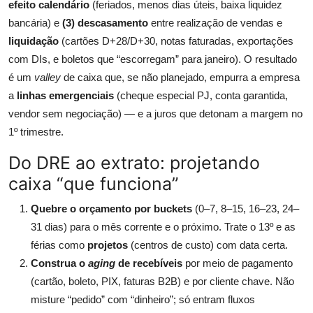
efeito calendário
(feriados, menos dias úteis, baixa liquidez
bancária) e
(3)
descasamento
entre realização de vendas e
liquidação
(cartões D+28/D+30, notas faturadas, exportações
com DIs, e boletos que “escorregam” para janeiro). O resultado
é um
valley
de caixa que, se não planejado, empurra a empresa
a
linhas emergenciais
(cheque especial PJ, conta garantida,
vendor sem negociação) — e a juros que detonam a margem no
1º trimestre.
Do DRE ao extrato: projetando
caixa “que funciona”
Quebre o orçamento por buckets
(0–7, 8–15, 16–23, 24–
31 dias) para o mês corrente e o próximo. Trate o 13º e as
férias como
projetos
(centros de custo) com data certa.
Construa o
aging
de recebíveis
por meio de pagamento
(cartão, boleto, PIX, faturas B2B) e por cliente chave. Não
misture “pedido” com “dinheiro”; só entram fluxos