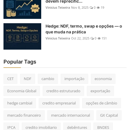
devem reprecific...
Vinicius Teixeira
Nov 8, 2025
0
19
Hedge: NDF, termo, swap e opções — o
que muda na prática
Vinicius Teixeira
Oct 22, 2025
0
151
Popular Tags
CET
NDF
cambio
importação
economia
Economia Global
credito estruturado
exportação
hedge cambial
credito empresarial
opções de câmbio
mercado financeiro
mercado internacional
GX Capital
IPCA
credito imobiliario
debêntures
BNDES