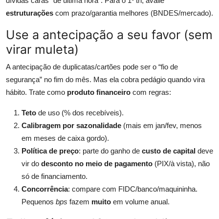
dívidas caras “de última hora”. Para o 1º tri, avalie
estruturações
com prazo/garantia melhores (BNDES/mercado).
Use a antecipação a seu favor (sem
virar muleta)
A antecipação de duplicatas/cartões pode ser o “fio de
segurança” no fim do mês. Mas ela cobra pedágio quando vira
hábito. Trate como
produto financeiro
com regras:
Teto
de uso (% dos recebíveis).
Calibragem por sazonalidade
(mais em jan/fev, menos
em meses de caixa gordo).
Política de preço
: parte do ganho de
custo de capital
deve
vir do
desconto no meio de pagamento
(PIX/à vista), não
só de financiamento.
Concorrência
: compare com FIDC/banco/maquininha.
Pequenos
bps
fazem
muito
em volume anual.