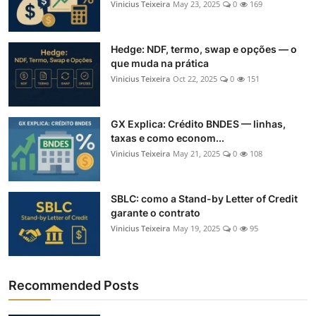
Vinicius Teixeira
May 23, 2025
0
169
Hedge: NDF, termo, swap e opções — o
que muda na prática
Vinicius Teixeira
Oct 22, 2025
0
151
GX Explica: Crédito BNDES — linhas,
taxas e como econom...
Vinicius Teixeira
May 21, 2025
0
108
SBLC: como a Stand-by Letter of Credit
garante o contrato
Vinicius Teixeira
May 19, 2025
0
95
Recommended Posts