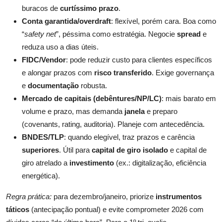
buracos de
curtíssimo prazo
.
Conta garantida/overdraft
: flexível, porém cara. Boa como
“
safety net
”, péssima como estratégia. Negocie
spread
e
reduza uso a dias úteis.
FIDC/Vendor
: pode reduzir custo para clientes específicos
e alongar prazos com
risco transferido
. Exige governança
e
documentação
robusta.
Mercado de capitais (debêntures/NP/LC)
: mais barato em
volume e prazo, mas demanda
janela
e preparo
(covenants, rating, auditoria). Planeje com antecedência.
BNDES/TLP
: quando elegível, traz prazos e carência
superiores
. Útil para
capital de giro isolado
e capital de
giro atrelado a
investimento
(ex.: digitalização, eficiência
energética).
Regra prática:
para dezembro/janeiro, priorize
instrumentos
táticos
(antecipação pontual) e evite comprometer 2026 com