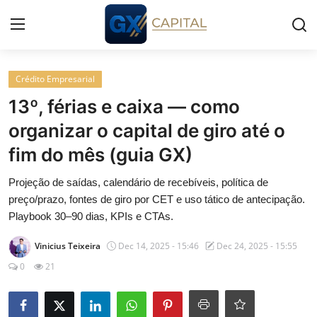
Entrar
Registrar
Crédito Empresarial
13º, férias e caixa — como
Início
organizar o capital de giro até o
fim do mês (guia GX)
Cursos
Projeção de saídas, calendário de recebíveis, política de
Simuladores
preço/prazo, fontes de giro por CET e uso tático de antecipação.
Playbook 30–90 dias, KPIs e CTAs.
Wealth
Vinicius Teixeira
Dec 14, 2025 - 15:46
Dec 24, 2025 - 15:55
Histórias
0
21
Contato