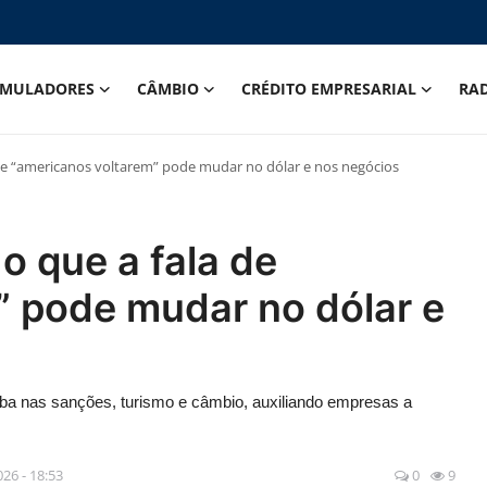
IMULADORES
CÂMBIO
CRÉDITO EMPRESARIAL
RA
de “americanos voltarem” pode mudar no dólar e nos negócios
 que a fala de
” pode mudar no dólar e
a nas sanções, turismo e câmbio, auxiliando empresas a
2026 - 18:53
0
9