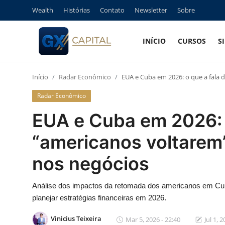
Wealth
Histórias
Contato
Newsletter
Sobre
INÍCIO
CURSOS
S
Entrar
Registrar
Início
Radar Econômico
EUA e Cuba em 2026: o que a fala 
Início
Radar Econômico
Cursos
EUA e Cuba em 2026: o
Simuladores
“americanos voltarem
nos negócios
Wealth
Histórias
Análise dos impactos da retomada dos americanos em Cub
planejar estratégias financeiras em 2026.
Contato
Vinicius Teixeira
Mar 5, 2026 - 22:40
Jul 1, 