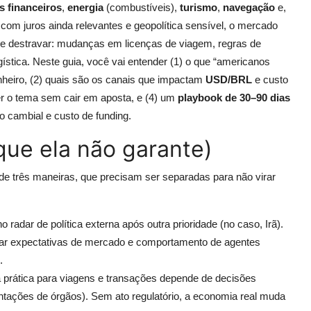
s financeiros
,
energia
(combustíveis),
turismo
,
navegação
e,
m juros ainda relevantes e geopolítica sensível, o mercado
de destravar: mudanças em licenças de viagem, regras de
gística. Neste guia, você vai entender (1) o que “americanos
nheiro, (2) quais são os canais que impactam
USD/BRL
e custo
er o tema sem cair em aposta, e (4) um
playbook de 30–90 dias
o cambial e custo de funding.
que ela não garante)
de três maneiras, que precisam ser separadas para não virar
 radar de política externa após outra prioridade (no caso, Irã).
erar expectativas de mercado e comportamento de agentes
.
 prática para viagens e transações depende de decisões
ientações de órgãos). Sem ato regulatório, a economia real muda