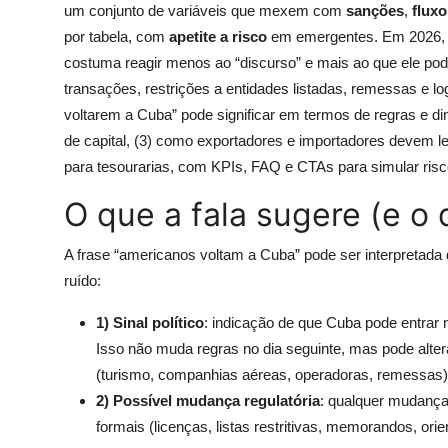
um conjunto de variáveis que mexem com
sanções
,
fluxo
por tabela, com
apetite a risco
em emergentes. Em 2026, co
costuma reagir menos ao “discurso” e mais ao que ele po
transações, restrições a entidades listadas, remessas e lo
voltarem a Cuba” pode significar em termos de regras e di
de capital, (3) como exportadores e importadores devem l
para tesourarias, com KPIs, FAQ e CTAs para simular risc
O que a fala sugere (e o 
A frase “americanos voltam a Cuba” pode ser interpretada 
ruído:
1) Sinal político
: indicação de que Cuba pode entrar no
Isso não muda regras no dia seguinte, mas pode alt
(turismo, companhias aéreas, operadoras, remessas)
2) Possível mudança regulatória
: qualquer mudança
formais (licenças, listas restritivas, memorandos, or