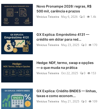
Novo Pronampe 2026: regras, R$
500 mil, carência e prazos
Vinicius Teixeira
May 6, 2026
0
1.4k
GX Explica: Empréstimo 4131 —
crédito em dólar para red...
Vinicius Teixeira
May 23, 2025
0
170
Hedge: NDF, termo, swap e opções
— o que muda na prática
Vinicius Teixeira
Oct 22, 2025
0
153
GX Explica: Crédito BNDES — linhas,
taxas e como econom...
Vinicius Teixeira
May 21, 2025
0
109