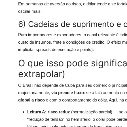
Em semanas de aversão ao risco, o dólar tende a se forta
oscilar mais.
6) Cadeias de suprimento e 
Para importadores e exportadores, o canal relevante é indi
custo de insumos, frete e condições de crédito. O efeit
implícita, spreads de execução e points).
O que isso pode significa
extrapolar)
O Brasil não depende de Cuba para seu comércio principal,
majoritariamente,
via preço e fluxo
: se a fala aumenta ou
global a risco
e com o comportamento do dólar. Aqui, há du
Leitura A: risco reduz
(normalização parcial) — se o
“redução de tensão” no hemisfério, o dólar pode pe
fôlego, principalmente se termos de troca ajudarem.