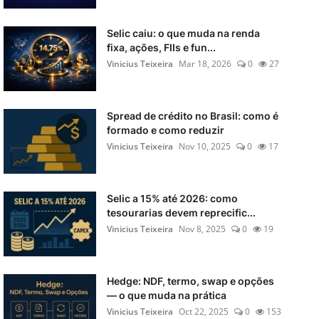
Selic caiu: o que muda na renda
fixa, ações, FIIs e fun...
Vinicius Teixeira
Mar 18, 2026
0
27
Spread de crédito no Brasil: como é
formado e como reduzir
Vinicius Teixeira
Nov 10, 2025
0
17
Selic a 15% até 2026: como
tesourarias devem reprecific...
Vinicius Teixeira
Nov 8, 2025
0
19
Hedge: NDF, termo, swap e opções
— o que muda na prática
Vinicius Teixeira
Oct 22, 2025
0
153