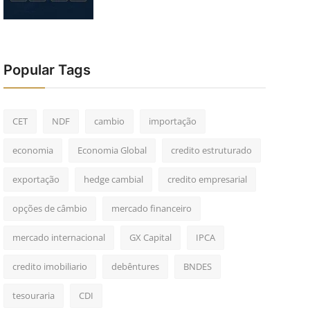
Popular Tags
CET
NDF
cambio
importação
economia
Economia Global
credito estruturado
exportação
hedge cambial
credito empresarial
opções de câmbio
mercado financeiro
mercado internacional
GX Capital
IPCA
credito imobiliario
debêntures
BNDES
tesouraria
CDI