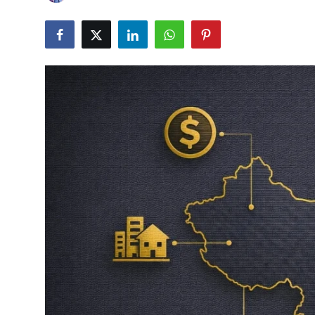
Câmbio
Crédito Empresarial
Newsletter
Radar Econômico
Sobre
GX explica
Investimentos
Seguro de Vida
Motores do Brasil