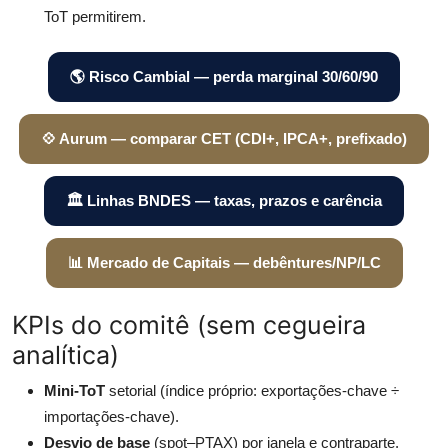
ToT permitirem.
🌎 Risco Cambial — perda marginal 30/60/90
💠 Aurum — comparar CET (CDI+, IPCA+, prefixado)
🏛️ Linhas BNDES — taxas, prazos e carência
📊 Mercado de Capitais — debêntures/NP/LC
KPIs do comitê (sem cegueira
analítica)
Mini-ToT
setorial (índice próprio: exportações-chave ÷
importações-chave).
Desvio de base
(spot–PTAX) por janela e contraparte.