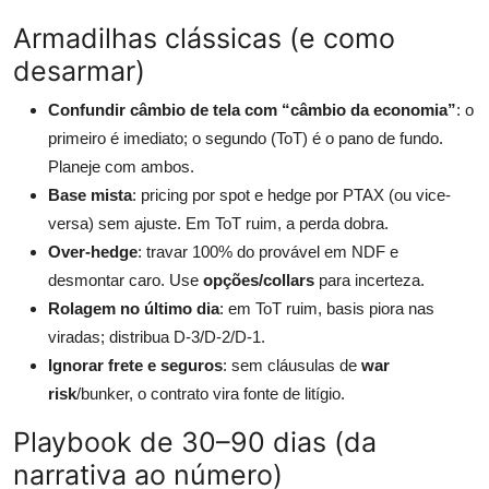
Armadilhas clássicas (e como
desarmar)
Confundir câmbio de tela com “câmbio da economia”
: o
primeiro é imediato; o segundo (ToT) é o pano de fundo.
Planeje com ambos.
Base mista
: pricing por spot e hedge por PTAX (ou vice-
versa) sem ajuste. Em ToT ruim, a perda dobra.
Over-hedge
: travar 100% do provável em NDF e
desmontar caro. Use
opções/collars
para incerteza.
Rolagem no último dia
: em ToT ruim, basis piora nas
viradas; distribua D-3/D-2/D-1.
Ignorar frete e seguros
: sem cláusulas de
war
risk
/bunker, o contrato vira fonte de litígio.
Playbook de 30–90 dias (da
narrativa ao número)