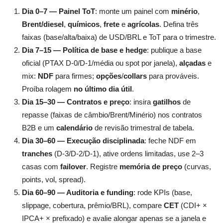
Dia 0–7 — Painel ToT
: monte um painel com
minério
,
Brent/diesel
,
químicos
,
frete
e
agrícolas
. Defina três
faixas (base/alta/baixa) de USD/BRL e ToT para o trimestre.
Dia 7–15 — Política de base e hedge
: publique a base
oficial (PTAX D-0/D-1/média ou spot por janela),
alçadas
e
mix:
NDF
para firmes;
opções
/
collars
para prováveis.
Proíba rolagem
no último dia útil
.
Dia 15–30 — Contratos e preço
: insira
gatilhos
de
repasse (faixas de câmbio/Brent/Minério) nos contratos
B2B e um
calendário
de revisão trimestral de tabela.
Dia 30–60 — Execução disciplinada
: feche NDF em
tranches
(D-3/D-2/D-1), ative ordens limitadas, use 2–3
casas com
failover
. Registre
memória de preço
(curvas,
points, vol, spread).
Dia 60–90 — Auditoria e funding
: rode KPIs (base,
slippage, cobertura, prêmio/BRL), compare
CET
(CDI+ ×
IPCA+ × prefixado) e avalie alongar apenas se a janela e