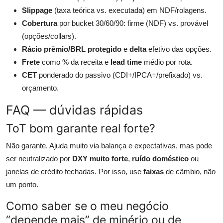
Slippage
(taxa teórica vs. executada) em NDF/rolagens.
Cobertura
por bucket 30/60/90: firme (NDF) vs. provável
(opções/collars).
Rácio prêmio/BRL protegido
e
delta
efetivo das opções.
Frete
como % da receita e
lead time
médio por rota.
CET
ponderado do passivo (CDI+/IPCA+/prefixado) vs.
orçamento.
FAQ — dúvidas rápidas
ToT bom garante real forte?
Não garante. Ajuda muito via balança e expectativas, mas pode
ser neutralizado por
DXY muito forte
,
ruído doméstico
ou
janelas de crédito fechadas. Por isso, use
faixas
de câmbio, não
um ponto.
Como saber se o meu negócio
“depende mais” de minério ou de