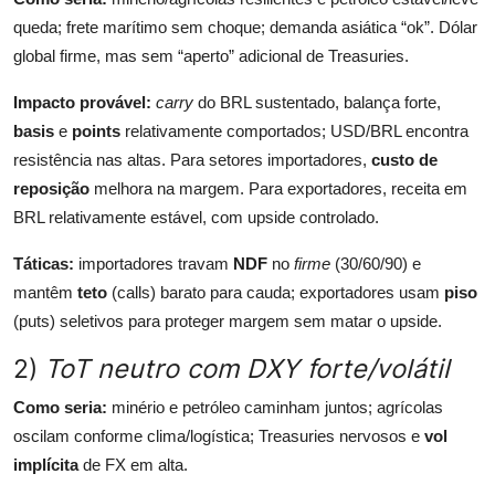
queda; frete marítimo sem choque; demanda asiática “ok”. Dólar
global firme, mas sem “aperto” adicional de Treasuries.
Impacto provável:
carry
do BRL sustentado, balança forte,
basis
e
points
relativamente comportados; USD/BRL encontra
resistência nas altas. Para setores importadores,
custo de
reposição
melhora na margem. Para exportadores, receita em
BRL relativamente estável, com upside controlado.
Táticas:
importadores travam
NDF
no
firme
(30/60/90) e
mantêm
teto
(calls) barato para cauda; exportadores usam
piso
(puts) seletivos para proteger margem sem matar o upside.
2)
ToT neutro com DXY forte/volátil
Como seria:
minério e petróleo caminham juntos; agrícolas
oscilam conforme clima/logística; Treasuries nervosos e
vol
implícita
de FX em alta.