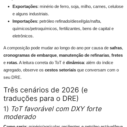
Exportações
: minério de ferro, soja, milho, carnes, celulose
e alguns industriais.
Importações
: petróleo refinado/diesel/gás/nafta,
químicos/petroquímicos, fertilizantes, bens de capital e
eletrônicos.
A composição pode mudar ao longo do ano por causa de
safras
,
cronogramas de embarque
,
manutenção de refinarias
,
fretes
e
rotas
. A leitura correta do ToT é
dinâmica
: além do índice
agregado, observe os
cestos setoriais
que conversam com o
seu DRE.
Três cenários de 2026 (e
traduções para o DRE)
1)
ToT favorável com DXY forte
moderado
Como seria:
minério/agrícolas resilientes e petróleo estável/leve