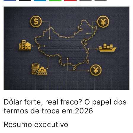
Câmbio
Crédito Empresarial
Newsletter
Radar Econômico
Sobre
GX explica
Investimentos
Dólar forte, real fraco? O papel dos
Seguro de Vida
termos de troca em 2026
Motores do Brasil
Resumo executivo