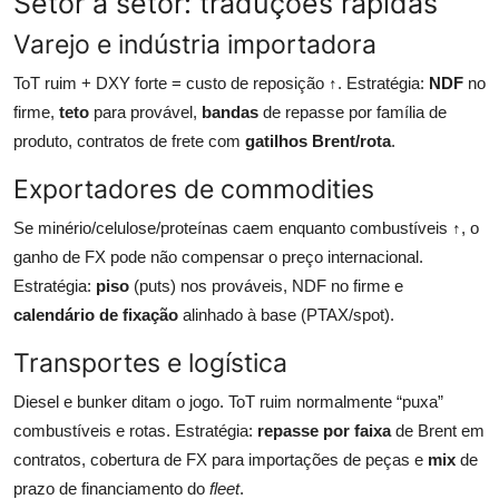
Setor a setor: traduções rápidas
Varejo e indústria importadora
ToT ruim + DXY forte = custo de reposição ↑. Estratégia:
NDF
no
firme,
teto
para provável,
bandas
de repasse por família de
produto, contratos de frete com
gatilhos Brent/rota
.
Exportadores de commodities
Se minério/celulose/proteínas caem enquanto combustíveis ↑, o
ganho de FX pode não compensar o preço internacional.
Estratégia:
piso
(puts) nos prováveis, NDF no firme e
calendário de fixação
alinhado à base (PTAX/spot).
Transportes e logística
Diesel e bunker ditam o jogo. ToT ruim normalmente “puxa”
combustíveis e rotas. Estratégia:
repasse por faixa
de Brent em
contratos, cobertura de FX para importações de peças e
mix
de
prazo de financiamento do
fleet
.