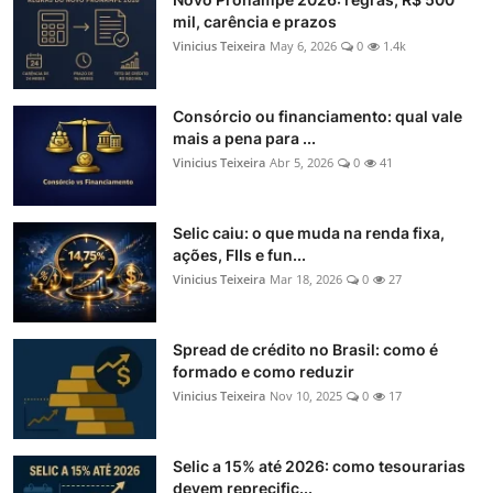
mil, carência e prazos
Vinicius Teixeira
May 6, 2026
0
1.4k
Consórcio ou financiamento: qual vale
mais a pena para ...
Vinicius Teixeira
Abr 5, 2026
0
41
Selic caiu: o que muda na renda fixa,
ações, FIIs e fun...
Vinicius Teixeira
Mar 18, 2026
0
27
Spread de crédito no Brasil: como é
formado e como reduzir
Vinicius Teixeira
Nov 10, 2025
0
17
Selic a 15% até 2026: como tesourarias
devem reprecific...