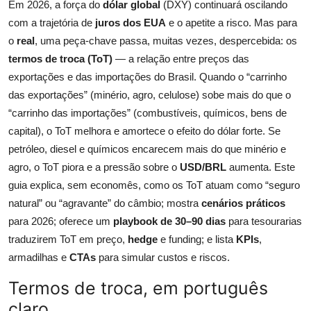
Em 2026, a força do
dólar global
(DXY) continuará oscilando
com a trajetória de
juros dos EUA
e o apetite a risco. Mas para
o
real
, uma peça-chave passa, muitas vezes, despercebida: os
termos de troca (ToT)
— a relação entre preços das
exportações e das importações do Brasil. Quando o “carrinho
das exportações” (minério, agro, celulose) sobe mais do que o
“carrinho das importações” (combustíveis, químicos, bens de
capital), o ToT melhora e amortece o efeito do dólar forte. Se
petróleo, diesel e químicos encarecem mais do que minério e
agro, o ToT piora e a pressão sobre o
USD/BRL
aumenta. Este
guia explica, sem economês, como os ToT atuam como “seguro
natural” ou “agravante” do câmbio; mostra
cenários práticos
para 2026; oferece um
playbook de 30–90 dias
para tesourarias
traduzirem ToT em preço,
hedge
e funding; e lista
KPIs
,
armadilhas e
CTAs
para simular custos e riscos.
Termos de troca, em português
claro