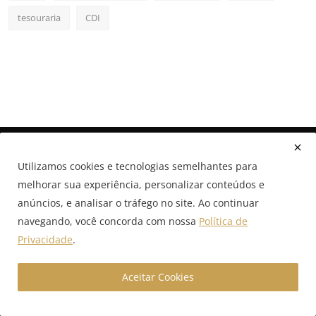
tesouraria
CDI
Utilizamos cookies e tecnologias semelhantes para
melhorar sua experiência, personalizar conteúdos e
anúncios, e analisar o tráfego no site. Ao continuar
navegando, você concorda com nossa
Política de
A GX Capital é uma boutique financeira digital especializada
em câmbio estruturado, crédito empresarial e soluções com
Privacidade
.
inteligência artificial para empresas que operam em alto
volume. Acesse nosso portal e conecte-se ao futuro das
Aceitar Cookies
finanças corporativas com conteúdos estratégicos,
simuladores inteligentes e assessoria especializada.