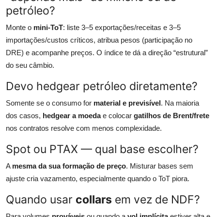
petróleo?
Monte o
mini-ToT
: liste 3–5 exportações/receitas e 3–5
importações/custos críticos, atribua pesos (participação no
DRE) e acompanhe preços. O índice te dá a direção “estrutural”
do seu câmbio.
Devo hedgear petróleo diretamente?
Somente se o consumo for
material e previsível
. Na maioria
dos casos,
hedgear a moeda
e colocar
gatilhos de Brent/frete
nos contratos resolve com menos complexidade.
Spot ou PTAX — qual base escolher?
A
mesma da sua formação de preço
. Misturar bases sem
ajuste cria vazamento, especialmente quando o ToT piora.
Quando usar
collars
em vez de NDF?
Para volumes
prováveis
ou quando a
vol implícita
estiver alta e