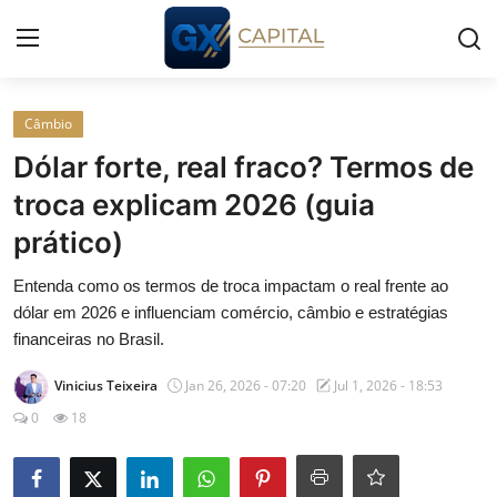
Entrar
Registrar
Câmbio
Dólar forte, real fraco? Termos de
Início
troca explicam 2026 (guia
prático)
Cursos
Entenda como os termos de troca impactam o real frente ao
Simuladores
dólar em 2026 e influenciam comércio, câmbio e estratégias
financeiras no Brasil.
Wealth
Vinicius Teixeira
Jan 26, 2026 - 07:20
Jul 1, 2026 - 18:53
Histórias
0
18
Contato