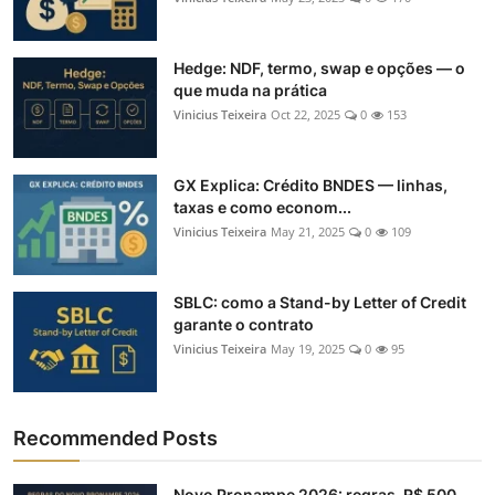
Hedge: NDF, termo, swap e opções — o
que muda na prática
Vinicius Teixeira
Oct 22, 2025
0
153
GX Explica: Crédito BNDES — linhas,
taxas e como econom...
Vinicius Teixeira
May 21, 2025
0
109
SBLC: como a Stand-by Letter of Credit
garante o contrato
Vinicius Teixeira
May 19, 2025
0
95
Recommended Posts
Novo Pronampe 2026: regras, R$ 500