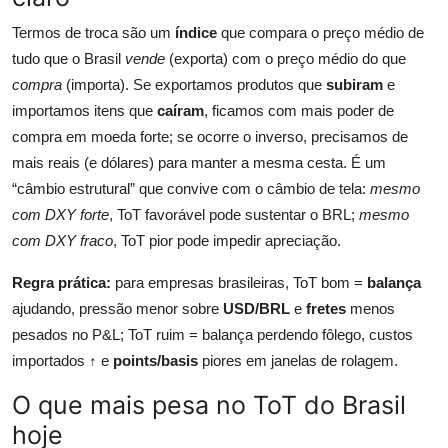
Termos de troca são um
índice
que compara o preço médio de
tudo que o Brasil
vende
(exporta) com o preço médio do que
compra
(importa). Se exportamos produtos que
subiram
e
importamos itens que
caíram
, ficamos com mais poder de
compra em moeda forte; se ocorre o inverso, precisamos de
mais reais (e dólares) para manter a mesma cesta. É um
“câmbio estrutural” que convive com o câmbio de tela:
mesmo
com DXY forte
, ToT favorável pode sustentar o BRL;
mesmo
com DXY fraco
, ToT pior pode impedir apreciação.
Regra prática:
para empresas brasileiras, ToT bom =
balança
ajudando, pressão menor sobre
USD/BRL
e
fretes
menos
pesados no P&L; ToT ruim = balança perdendo fôlego, custos
importados ↑ e
points/basis
piores em janelas de rolagem.
O que mais pesa no ToT do Brasil
hoje