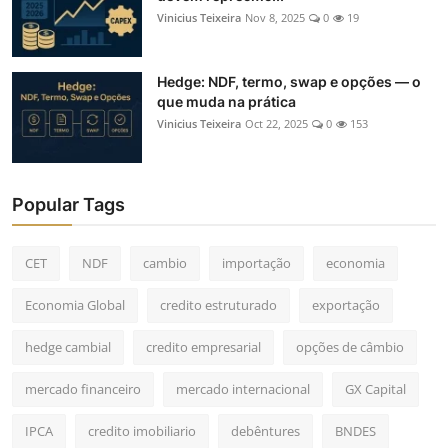
Vinicius Teixeira
Nov 8, 2025
0
19
Hedge: NDF, termo, swap e opções — o
que muda na prática
Vinicius Teixeira
Oct 22, 2025
0
153
Popular Tags
CET
NDF
cambio
importação
economia
Economia Global
credito estruturado
exportação
hedge cambial
credito empresarial
opções de câmbio
mercado financeiro
mercado internacional
GX Capital
IPCA
credito imobiliario
debêntures
BNDES