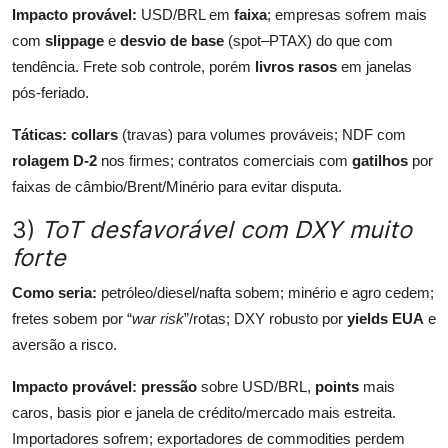
Impacto provável:
USD/BRL em
faixa
; empresas sofrem mais
com
slippage
e
desvio de base
(spot–PTAX) do que com
tendência. Frete sob controle, porém
livros rasos
em janelas
pós-feriado.
Táticas:
collars
(travas) para volumes prováveis; NDF com
rolagem D-2
nos firmes; contratos comerciais com
gatilhos
por
faixas de câmbio/Brent/Minério para evitar disputa.
3)
ToT desfavorável com DXY muito
forte
Como seria:
petróleo/diesel/nafta sobem; minério e agro cedem;
fretes sobem por “
war risk
”/rotas; DXY robusto por
yields EUA
e
aversão a risco.
Impacto provável:
pressão
sobre USD/BRL,
points
mais
caros, basis pior e janela de crédito/mercado mais estreita.
Importadores sofrem; exportadores de commodities perdem