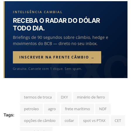
INTELIGÊNCIA CAMBIAL
RECEBA O RADAR DO DÓLAR
TODO DIA.
Briefings de 90 segundos sobre câmbio, hedge e
movimentos do BCB — direto no seu inbox.
INSCREVER NA FRENTE CÂMBIO →
Gratuita. Cancele com 1 clique. Sem spam.
termos de troca
DXY
minério de ferro
petroleo
agro
frete marítimo
NDF
Tags:
opções de câmbio
collar
spot vs PTAX
CET