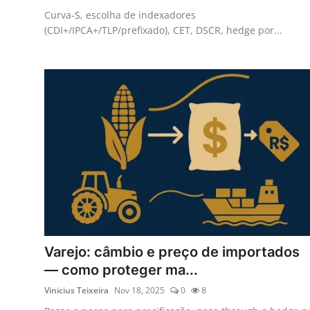
Curva-S, escolha de indexadores
(CDI+/IPCA+/TLP/prefixado), CET, DSCR, hedge por...
Varejo: câmbio e preço de importados
— como proteger ma...
Vinicius Teixeira
Nov 18, 2025
0
8