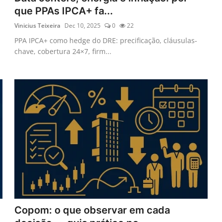
que PPAs IPCA+ fa...
Vinicius Teixeira
Dec 10, 2025
0
22
PPA IPCA+ como hedge do DRE: precificação, cláusulas-
chave, cobertura 24×7, firm...
Copom: o que observar em cada