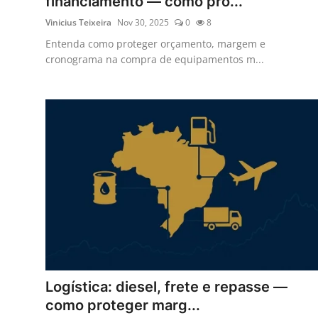
financiamento — como pro...
Vinicius Teixeira
Nov 30, 2025
0
8
Entenda como proteger orçamento, margem e
cronograma na compra de equipamentos m...
Logística: diesel, frete e repasse —
como proteger marg...