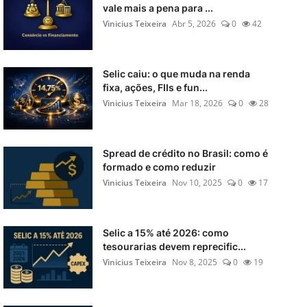
vale mais a pena para ...
Vinicius Teixeira
Abr 5, 2026
0
42
Selic caiu: o que muda na renda
fixa, ações, FIIs e fun...
Vinicius Teixeira
Mar 18, 2026
0
28
Spread de crédito no Brasil: como é
formado e como reduzir
Vinicius Teixeira
Nov 10, 2025
0
17
Selic a 15% até 2026: como
tesourarias devem reprecific...
Vinicius Teixeira
Nov 8, 2025
0
19