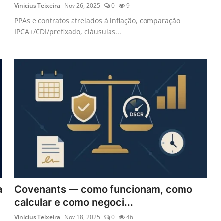
Vinicius Teixeira
Nov 26, 2025
0
9
PPAs e contratos atrelados à inflação, comparação
IPCA+/CDI/prefixado, cláusulas...
a
Covenants — como funcionam, como
calcular e como negoci...
Vinicius Teixeira
Nov 18, 2025
0
46