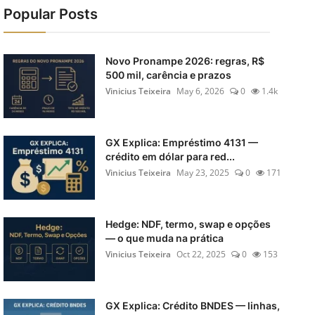
Popular Posts
Novo Pronampe 2026: regras, R$
500 mil, carência e prazos
Vinicius Teixeira
May 6, 2026
0
1.4k
GX Explica: Empréstimo 4131 —
crédito em dólar para red...
Vinicius Teixeira
May 23, 2025
0
171
Hedge: NDF, termo, swap e opções
— o que muda na prática
Vinicius Teixeira
Oct 22, 2025
0
153
GX Explica: Crédito BNDES — linhas,