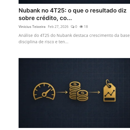
Nubank no 4T25: o que o resultado diz
sobre crédito, co...
Vinicius Teixeira
Feb 27, 2026
0
18
Análise do 4T25 do Nubank destaca crescimento da base
disciplina de risco e ten...