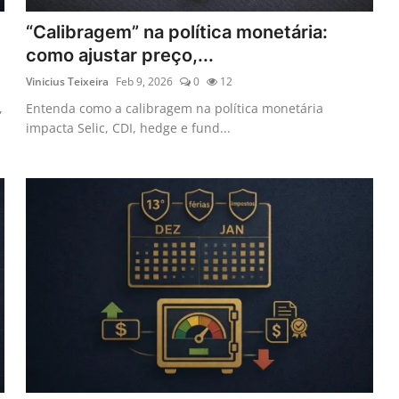
“Calibragem” na política monetária:
como ajustar preço,...
Vinicius Teixeira
Feb 9, 2026
0
12
,
Entenda como a calibragem na política monetária
impacta Selic, CDI, hedge e fund...