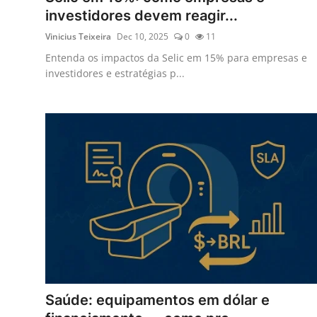
investidores devem reagir...
Vinicius Teixeira
Dec 10, 2025
0
11
Entenda os impactos da Selic em 15% para empresas e
investidores e estratégias p...
Saúde: equipamentos em dólar e