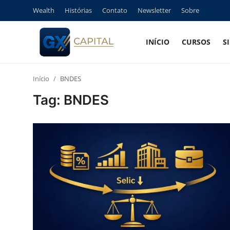
Wealth
Histórias
Contato
Newsletter
Sobre
INÍCIO
CURSOS
S
Entrar
Registrar
Início
BNDES
Início
Tag: BNDES
Cursos
Simuladores
Wealth
Histórias
Contato