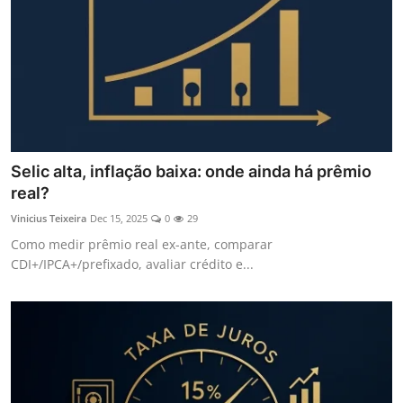
Selic alta, inflação baixa: onde ainda há prêmio
real?
Vinicius Teixeira
Dec 15, 2025
0
29
Como medir prêmio real ex-ante, comparar
CDI+/IPCA+/prefixado, avaliar crédito e...