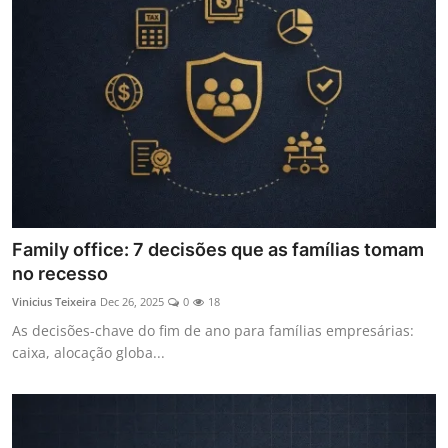
Family office: 7 decisões que as famílias tomam
no recesso
Vinicius Teixeira
Dec 26, 2025
0
18
As decisões-chave do fim de ano para famílias empresárias:
caixa, alocação globa...