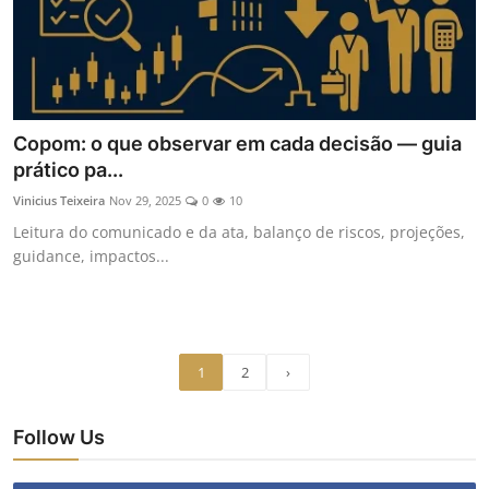
Copom: o que observar em cada decisão — guia
prático pa...
Vinicius Teixeira
Nov 29, 2025
0
10
Leitura do comunicado e da ata, balanço de riscos, projeções,
guidance, impactos...
1
2
›
Follow Us