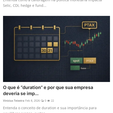
Selic, CDI, hedge e fund...
O que é “duration” e por que sua empresa
deveria se imp...
Vinicius Teixeira
Feb 8, 2026
0
22
Entenda o conceito de duration e sua importância para