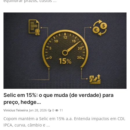
equilibrar prazos, custos ...
Selic em 15%: o que muda (de verdade) para
preço, hedge...
Vinicius Teixeira
Jan 28, 2026
0
11
Copom mantém a Selic em 15% a.a. Entenda impactos em CDI,
IPCA, curva, câmbio e ...