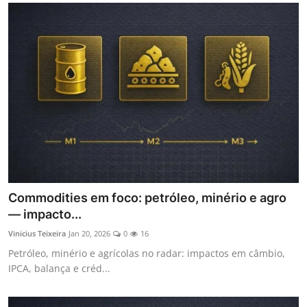
Commodities em foco: petróleo, minério e agro
— impacto...
Vinicius Teixeira
Jan 20, 2026
0
16
Petróleo, minério e agrícolas no radar: impactos em câmbio,
IPCA, balança e créd...