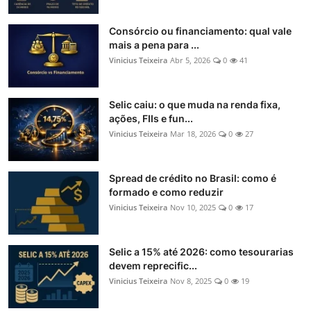
Consórcio ou financiamento: qual vale
mais a pena para ...
Vinicius Teixeira
Abr 5, 2026
0
41
Selic caiu: o que muda na renda fixa,
ações, FIIs e fun...
Vinicius Teixeira
Mar 18, 2026
0
27
Spread de crédito no Brasil: como é
formado e como reduzir
Vinicius Teixeira
Nov 10, 2025
0
17
Selic a 15% até 2026: como tesourarias
devem reprecific...
Vinicius Teixeira
Nov 8, 2025
0
19