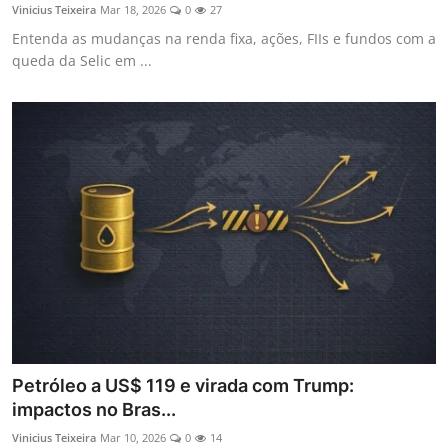
Vinicius Teixeira
Mar 18, 2026
0
27
Entenda as mudanças na renda fixa, ações, FIIs e fundos com a
queda da Selic em ...
Petróleo a US$ 119 e virada com Trump:
impactos no Bras...
Vinicius Teixeira
Mar 10, 2026
0
14