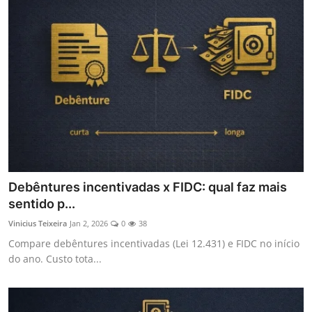
Debêntures incentivadas x FIDC: qual faz mais
sentido p...
Vinicius Teixeira
Jan 2, 2026
0
38
Compare debêntures incentivadas (Lei 12.431) e FIDC no início
do ano. Custo tota...