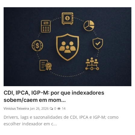
CDI, IPCA, IGP-M: por que indexadores
sobem/caem em mom...
Vinicius Teixeira
Jan 26, 2026
0
14
Drivers, lags e sazonalidades de CDI, IPCA e IGP-M; como
escolher indexador em c...