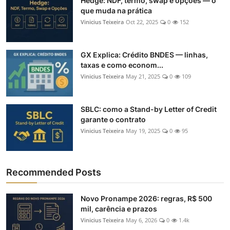
Hedge: NDF, termo, swap e opções — o
que muda na prática
Vinicius Teixeira
Oct 22, 2025
0
152
GX Explica: Crédito BNDES — linhas,
taxas e como econom...
Vinicius Teixeira
May 21, 2025
0
109
SBLC: como a Stand-by Letter of Credit
garante o contrato
Vinicius Teixeira
May 19, 2025
0
95
Recommended Posts
Novo Pronampe 2026: regras, R$ 500
mil, carência e prazos
Vinicius Teixeira
May 6, 2026
0
1.4k