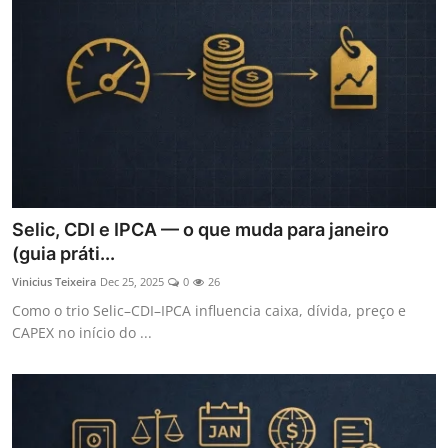
Selic, CDI e IPCA — o que muda para janeiro
(guia práti...
Vinicius Teixeira
Dec 25, 2025
0
26
Como o trio Selic–CDI–IPCA influencia caixa, dívida, preço e
CAPEX no início do ...