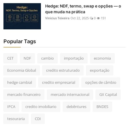
Hedge: NDF, termo, swap e opções — o
que muda na prática
Vinicius Teixeira
Oct 22, 2025
0
151
Popular Tags
CET
NDF
cambio
importação
economia
Economia Global
credito estruturado
exportação
hedge cambial
credito empresarial
opções de câmbio
mercado financeiro
mercado internacional
GX Capital
IPCA
credito imobiliario
debêntures
BNDES
tesouraria
CDI