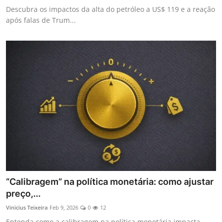
Descubra os impactos da alta do petróleo a US$ 119 e a reação
após falas de Trum...
“Calibragem” na política monetária: como ajustar
preço,...
Vinicius Teixeira
Feb 9, 2026
0
12
Entenda como a calibragem na política monetária impacta