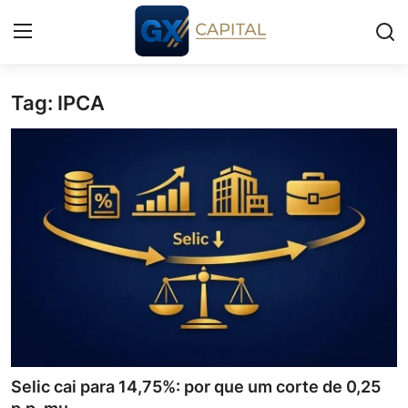
Tag: IPCA
Entrar
Registrar
Início
Cursos
Simuladores
Wealth
Histórias
Contato
Selic cai para 14,75%: por que um corte de 0,25