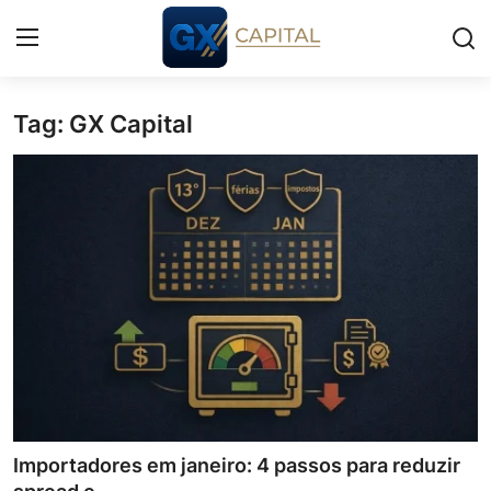
Tag: GX Capital
Entrar
Registrar
Início
Cursos
Simuladores
Wealth
Histórias
Contato
Importadores em janeiro: 4 passos para reduzir