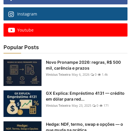
Instagram
Youtube
Popular Posts
Novo Pronampe 2026: regras, R$ 500
mil, carência e prazos
Vinicius Teixeira
May 6, 2026
0
1.4k
GX Explica: Empréstimo 4131 — crédito
em dólar para red...
Vinicius Teixeira
May 23, 2025
0
171
Hedge: NDF, termo, swap e opções — o
que muda na prática