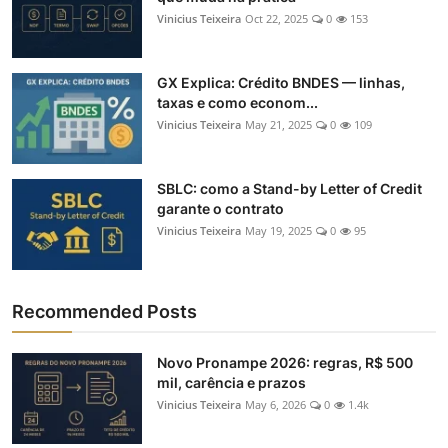
Vinicius Teixeira
Oct 22, 2025
0
153
GX Explica: Crédito BNDES — linhas,
taxas e como econom...
Vinicius Teixeira
May 21, 2025
0
109
SBLC: como a Stand-by Letter of Credit
garante o contrato
Vinicius Teixeira
May 19, 2025
0
95
Recommended Posts
Novo Pronampe 2026: regras, R$ 500
mil, carência e prazos
Vinicius Teixeira
May 6, 2026
0
1.4k