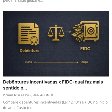
pelo mercado global e...
Debêntures incentivadas x FIDC: qual faz mais
sentido p...
Vinicius Teixeira
Jan 2, 2026
0
38
Compare debêntures incentivadas (Lei 12.431) e FIDC no início
do ano. Custo tota...