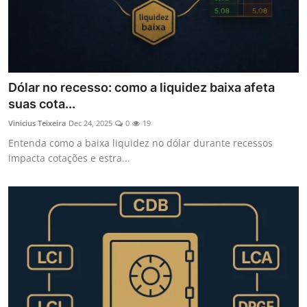
Dólar no recesso: como a liquidez baixa afeta
suas cota...
Vinicius Teixeira
Dec 24, 2025
0
19
Entenda como a baixa liquidez no dólar durante recessos
impacta cotações e estra...