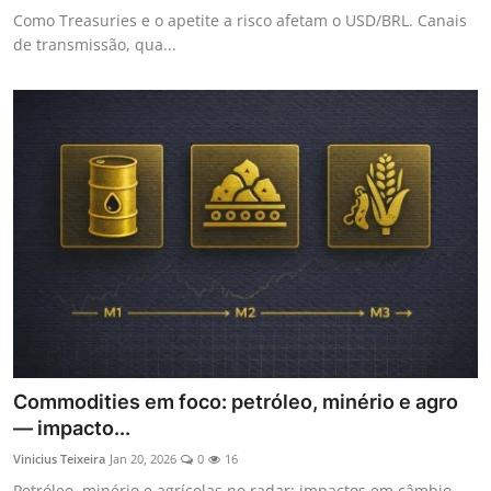
Como Treasuries e o apetite a risco afetam o USD/BRL. Canais
de transmissão, qua...
Commodities em foco: petróleo, minério e agro
— impacto...
Vinicius Teixeira
Jan 20, 2026
0
16
Petróleo, minério e agrícolas no radar: impactos em câmbio,