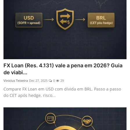
FX Loan (Res. 4.131) vale a pena em 2026? Guia
de viabi...
Vinicius Teixeira
Dec 27, 2025
0
29
Compare FX Loan em USD com dívida em BRL. Passo a passo
do CET após hedge, risco...