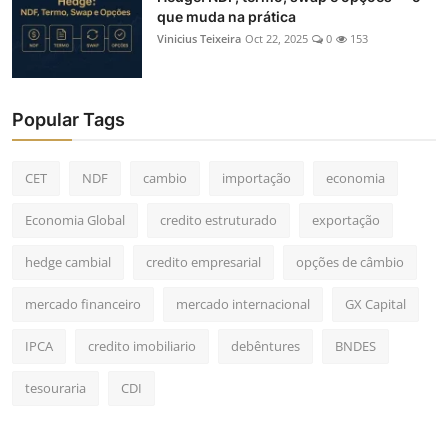
que muda na prática
Vinicius Teixeira
Oct 22, 2025
0
153
Popular Tags
CET
NDF
cambio
importação
economia
Economia Global
credito estruturado
exportação
hedge cambial
credito empresarial
opções de câmbio
mercado financeiro
mercado internacional
GX Capital
IPCA
credito imobiliario
debêntures
BNDES
tesouraria
CDI