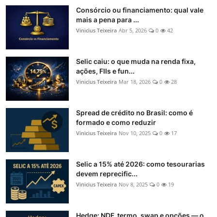
Consórcio ou financiamento: qual vale
mais a pena para ...
Vinicius Teixeira
Abr 5, 2026
0
42
Selic caiu: o que muda na renda fixa,
ações, FIIs e fun...
Vinicius Teixeira
Mar 18, 2026
0
28
Spread de crédito no Brasil: como é
formado e como reduzir
Vinicius Teixeira
Nov 10, 2025
0
17
Selic a 15% até 2026: como tesourarias
devem reprecific...
Vinicius Teixeira
Nov 8, 2025
0
19
Hedge: NDF, termo, swap e opções — o