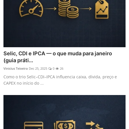
Selic, CDI e IPCA — o que muda para janeiro
(guia práti...
Vinicius Teixeira
Dec 25, 2025
0
26
Como o trio Selic–CDI–IPCA influencia caixa, dívida, preço e
CAPEX no início do ...