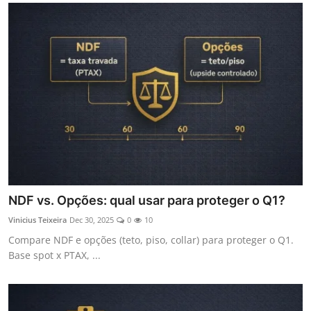
NDF vs. Opções: qual usar para proteger o Q1?
Vinicius Teixeira
Dec 30, 2025
0
10
Compare NDF e opções (teto, piso, collar) para proteger o Q1.
Base spot x PTAX, ...