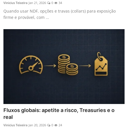
Vinicius Teixeira
Jan 21, 2026
0
34
Quando usar NDF, opções e travas (collars) para exposição
firme e provável, com ...
Fluxos globais: apetite a risco, Treasuries e o
real
Vinicius Teixeira
Jan 20, 2026
0
24