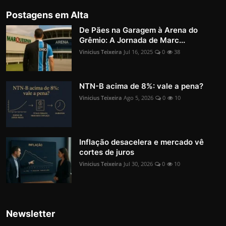
Postagens em Alta
De Pães na Garagem à Arena do
Grêmio: A Jornada de Marc...
Vinicius Teixeira
Jul 16, 2025
0
38
NTN-B acima de 8%: vale a pena?
Vinicius Teixeira
Ago 5, 2026
0
10
Inflação desacelera e mercado vê
cortes de juros
Vinicius Teixeira
Jul 30, 2026
0
10
Newsletter