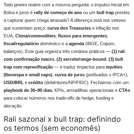
Todo janeiro reabre com a mesma pergunta: o impulso inicial em
Bolsa e juros é
rally de começo de ano
ou um
bull trap
prestes
a capturar quem chega atrasado? A diferença está nos vetores
que sustentam preço:
curva dos Treasuries
e inflação nos
EUA,
China/commodities
,
fluxos para emergentes
,
fiscal/regulatório
doméstico e a
agenda
(IBGE, Copom,
balanços). Este guia organiza três cenários práticos —
(1) rali
com confirmação macro
,
(2) serrote/range-bound
,
(3) bull
trap com reprecificação
— e traduz impactos para
equities
(Ibovespa e small caps)
,
curva de juros
(prefixados x IPCA+),
USD/BRL
e
crédito
(debêntures/NP/FIDC). Fechamos com um
playbook de 30–90 dias
, KPIs, armadilhas operacionais e
CTAs
para colocar números nos trade-offs de hedge, funding e
alocação.
Rali sazonal x bull trap: definindo
os termos (sem economês)