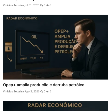
Vinicius Teixeira
Jul 31, 2026
0
6
Opep+ amplia produção e derruba petróleo
Vinicius Teixeira
Ago 3, 2026
0
6