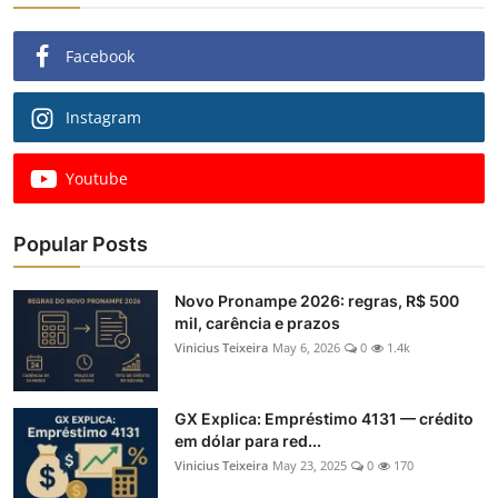
Facebook
Instagram
Youtube
Popular Posts
Novo Pronampe 2026: regras, R$ 500
mil, carência e prazos
Vinicius Teixeira
May 6, 2026
0
1.4k
GX Explica: Empréstimo 4131 — crédito
em dólar para red...
Vinicius Teixeira
May 23, 2025
0
170