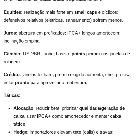
Equities:
realização mais forte em
small caps
e cíclicos;
defensivos relativos (elétricas, saneamento) sofrem menos.
Juros:
abertura em prefixados; IPCA+ longos amortecem;
inclinação empina.
Câmbio:
USD/BRL sobe; basis e
points
pioram nas janelas de
rolagem.
Crédito:
janelas fecham; prêmio exigido aumenta; shelf precisa
estar
pronto
para aproveitar a reabertura.
Táticas:
Alocação
: reduzir
beta
, priorizar
qualidade/geração de
caixa
, usar
IPCA+
como amortecedor e manter
caixa
tático
.
Hedge
: importadores elevam
teto
(calls) e travas;