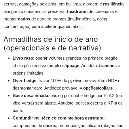
serrote, captações seletivas; em bull trap, a ordem é
resiliência
:
alongar só o essencial, preservar
headroom
de covenants e
manter
dados
de carteira prontos (inadimplência, aging,
concentração) para acelerar quando abrir.
Armadilhas de início de ano
(operacionais e de narrativa)
Livro raso
: operar volumes grandes no primeiro pregão
cheio pós-recesso amplia
slippage
. Antídoto:
tranches
e
ordens limitadas.
Over-hedge
: travar 100% do
pipeline
provável em NDF e
desmontar caro. Antídoto: provável =
opções/collars
.
Base desalinhada
: pricing por spot e hedge por PTAX (ou
vice-versa) sem ajuste. Antídoto: política escrita e
KPIs
de
base.
Confundir rali técnico com melhora estrutural
:
compressão de
shorts
, recomposição tática e rotação não