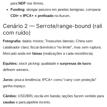
para
NDF
nos firmes.
Funding
: alongar passivo em janelas benignas; comparar
CDI+ × IPCA+ × prefixado
no Aurum.
Cenário 2 — Serrote/range-bound (rali
com ruído)
Fotografia:
dados mistos; Treasuries laterais; China sem
catalisador claro; fiscal doméstico “no limite”, mas sem ruptura.
Mercado anda em
faixas
(realizações a cada resistência).
Equities:
stock picking
; qualidade e
surpresas de lucro
definem winners.
Juros:
pouca tendência; IPCA+ como “
carry
com proteção”
ganha espaço.
Câmbio:
USD/BRL oscila em banda; opções fazem sentido para
caudas
e para pipeline incerto.