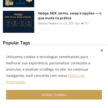
Hedge: NDF, termo, swap e opções — o
que muda na prática
Vinicius Teixeira
Oct 22, 2025
0
151
Popular Tags
Utilizamos cookies e tecnologias semelhantes para
CET
NDF
cambio
importação
economia
melhorar sua experiência, personalizar conteúdos e
Economia Global
credito estruturado
exportação
anúncios, e analisar o tráfego no site. Ao continuar
navegando, você concorda com nossa
Política de
hedge cambial
credito empresarial
opções de câmbio
Privacidade
.
mercado financeiro
mercado internacional
GX Capital
Aceitar Cookies
IPCA
credito imobiliario
debêntures
BNDES
tesouraria
CDI