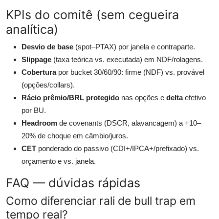
KPIs do comitê (sem cegueira
analítica)
Desvio de base
(spot–PTAX) por janela e contraparte.
Slippage
(taxa teórica vs. executada) em NDF/rolagens.
Cobertura
por bucket 30/60/90: firme (NDF) vs. provável
(opções/collars).
Rácio prêmio/BRL protegido
nas opções e
delta
efetivo
por BU.
Headroom
de covenants (DSCR, alavancagem) a +10–
20% de choque em câmbio/juros.
CET
ponderado do passivo (CDI+/IPCA+/prefixado) vs.
orçamento e vs. janela.
FAQ — dúvidas rápidas
Como diferenciar rali de bull trap em
tempo real?