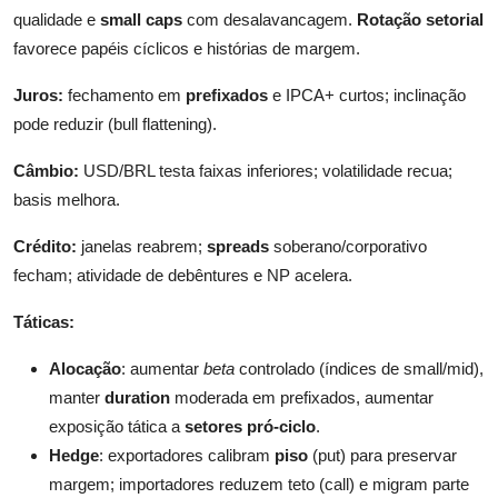
qualidade e
small caps
com desalavancagem.
Rotação setorial
favorece papéis cíclicos e histórias de margem.
Juros:
fechamento em
prefixados
e IPCA+ curtos; inclinação
pode reduzir (bull flattening).
Câmbio:
USD/BRL testa faixas inferiores; volatilidade recua;
basis melhora.
Crédito:
janelas reabrem;
spreads
soberano/corporativo
fecham; atividade de debêntures e NP acelera.
Táticas:
Alocação
: aumentar
beta
controlado (índices de small/mid),
manter
duration
moderada em prefixados, aumentar
exposição tática a
setores pró-ciclo
.
Hedge
: exportadores calibram
piso
(put) para preservar
margem; importadores reduzem teto (call) e migram parte