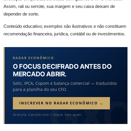
Assim, rali ou serrote, sua margem e seu caixa deixam de
depender de sorte.
Conteúdo educativo; exemplos são ilustrativos e não constituem
recomendação financeira, jurídica, contábil ou de investimentos.
RADAR ECONÔMICO
O FOCUS DECIFRADO ANTES DO
MERCADO ABRIR.
Selic, IPCA, Copom e balança comercial — traduzidos
para a planilha do seu CFO.
INSCREVER NO RADAR ECONÔMICO →
Gratuita. Cancele com 1 clique. Sem spam.