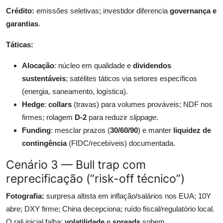
Crédito:
emissões seletivas; investidor diferencia
governança e
garantias
.
Táticas:
Alocação
: núcleo em qualidade e
dividendos
sustentáveis
; satélites táticos via setores específicos
(energia, saneamento, logística).
Hedge
:
collars
(travas) para volumes prováveis; NDF nos
firmes; rolagem
D-2
para reduzir
slippage
.
Funding
: mesclar prazos (
30/60/90
) e manter
liquidez de
contingência
(FIDC/recebíveis) documentada.
Cenário 3 — Bull trap com
reprecificação (“risk-off técnico”)
Fotografia:
surpresa altista em inflação/salários nos EUA; 10Y
abre; DXY firme; China decepciona; ruído fiscal/regulatório local.
O rali inicial falha;
volatilidade
e
spreads
sobem.