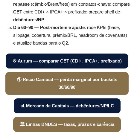
repasse
(câmbio/Brent/frete) em contratos-chave; compare
CET
entre CDI+ × IPCA+ × prefixado; prepare shelf de
debêntures/NP
.
Dia 60–90 — Post-mortem e ajuste
: rode KPIs (base,
slippage, cobertura, prêmio/BRL, headroom de covenants)
e atualize bandas para o Q2.
💠 Aurum — comparar CET (CDI+, IPCA+, prefixado)
🌎 Risco Cambial — perda marginal por buckets
30/60/90
📊 Mercado de Capitais — debêntures/NP/LC
🏛️ Linhas BNDES — taxas, prazos e carência