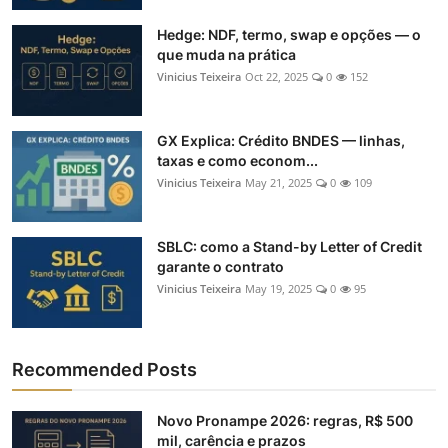
Hedge: NDF, termo, swap e opções — o
que muda na prática
Vinicius Teixeira
Oct 22, 2025
0
152
GX Explica: Crédito BNDES — linhas,
taxas e como econom...
Vinicius Teixeira
May 21, 2025
0
109
SBLC: como a Stand-by Letter of Credit
garante o contrato
Vinicius Teixeira
May 19, 2025
0
95
Recommended Posts
Novo Pronampe 2026: regras, R$ 500
mil, carência e prazos