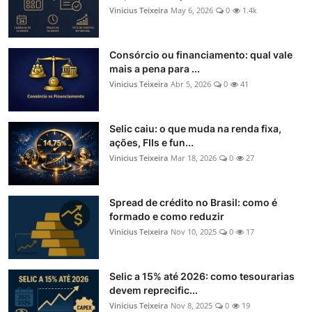
Vinicius Teixeira
May 6, 2026
0
1.4k
Consórcio ou financiamento: qual vale
mais a pena para ...
Vinicius Teixeira
Abr 5, 2026
0
41
Selic caiu: o que muda na renda fixa,
ações, FIIs e fun...
Vinicius Teixeira
Mar 18, 2026
0
27
Spread de crédito no Brasil: como é
formado e como reduzir
Vinicius Teixeira
Nov 10, 2025
0
17
Selic a 15% até 2026: como tesourarias
devem reprecific...
Vinicius Teixeira
Nov 8, 2025
0
19