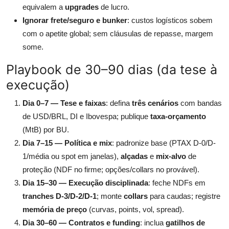
equivalem a
upgrades
de lucro.
Ignorar frete/seguro e bunker
: custos logísticos sobem
com o apetite global; sem cláusulas de repasse, margem
some.
Playbook de 30–90 dias (da tese à
execução)
Dia 0–7 — Tese e faixas
: defina
três cenários
com bandas
de USD/BRL, DI e Ibovespa; publique
taxa-orçamento
(MtB) por BU.
Dia 7–15 — Política e mix
: padronize base (PTAX D-0/D-
1/média ou spot em janelas),
alçadas
e
mix-alvo
de
proteção (NDF no firme; opções/collars no provável).
Dia 15–30 — Execução disciplinada
: feche NDFs em
tranches D-3/D-2/D-1
; monte
collars
para caudas; registre
memória de preço
(curvas, points, vol, spread).
Dia 30–60 — Contratos e funding
: inclua
gatilhos de