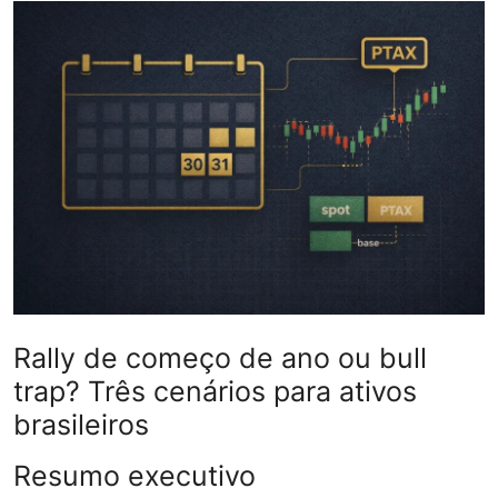
Câmbio
Crédito Empresarial
Newsletter
Radar Econômico
Sobre
GX explica
Investimentos
Rally de começo de ano ou bull
trap? Três cenários para ativos
Seguro de Vida
brasileiros
Motores do Brasil
Resumo executivo