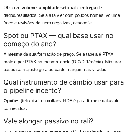
Observe
volume
,
amplitude setorial
e
entrega
de
dados/resultados. Se a alta vier com poucos nomes, volume
fraco e revisões de lucro negativas, desconfie.
Spot ou PTAX — qual base usar no
começo do ano?
A
mesma
da sua formação de preço. Se a tabela é PTAX,
proteja por PTAX na mesma janela (D-0/D-1/média). Misturar
bases sem ajuste gera perda de margem nas viradas.
Qual instrumento de câmbio usar para
o pipeline incerto?
Opções
(teto/piso) ou
collars
. NDF é para
firme
e data/valor
conhecidos.
Vale alongar passivo no rali?
Sim, quando a janela é
benigna
e o CET ponderado cai; mas