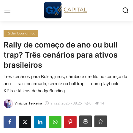
Entrar
Registrar
Radar Econômico
Rally de começo de ano ou bull
Início
trap? Três cenários para ativos
brasileiros
Cursos
Três cenários para Bolsa, juros, câmbio e crédito no começo do
Simuladores
ano — rali confirmado, serrote ou bull trap — com playbook,
KPIs e táticas de hedge/funding.
Wealth
Vinicius Teixeira
Jan 22, 2026 - 08:25
0
14
Histórias
Contato