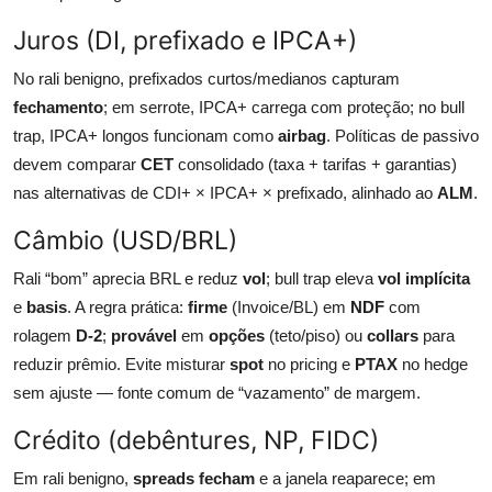
Juros (DI, prefixado e IPCA+)
No rali benigno, prefixados curtos/medianos capturam
fechamento
; em serrote, IPCA+ carrega com proteção; no bull
trap, IPCA+ longos funcionam como
airbag
. Políticas de passivo
devem comparar
CET
consolidado (taxa + tarifas + garantias)
nas alternativas de CDI+ × IPCA+ × prefixado, alinhado ao
ALM
.
Câmbio (USD/BRL)
Rali “bom” aprecia BRL e reduz
vol
; bull trap eleva
vol implícita
e
basis
. A regra prática:
firme
(Invoice/BL) em
NDF
com
rolagem
D-2
;
provável
em
opções
(teto/piso) ou
collars
para
reduzir prêmio. Evite misturar
spot
no pricing e
PTAX
no hedge
sem ajuste — fonte comum de “vazamento” de margem.
Crédito (debêntures, NP, FIDC)
Em rali benigno,
spreads fecham
e a janela reaparece; em