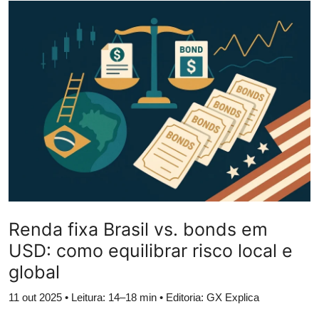
Câmbio
Crédito Empresarial
Newsletter
Radar Econômico
Sobre
GX explica
Investimentos
Renda fixa Brasil vs. bonds em
USD: como equilibrar risco local e
Seguro de Vida
global
Motores do Brasil
11 out 2025
• Leitura: 14–18 min • Editoria: GX Explica