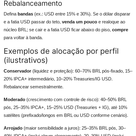
Rebalanceamento
Defina
bandas
(ex.: USD entre 15% e 30%). Se o dólar disparar
e a fatia USD passar do teto,
venda um pouco
e realoque ao
núcleo BRL; se cair e a fatia USD ficar abaixo do piso,
compre
para voltar à banda.
Exemplos de alocação por perfil
(ilustrativos)
Conservador
(liquidez e proteção): 60–70% BRL pós-fixado, 15–
20% IPCA+ intermediário, 10–20% Treasuries/IG USD.
Rebalancear semestralmente.
Moderado
(crescimento com controle de risco): 40–50% BRL
pós, 25–35% IPCA+, 15–25% USD (Treasuries + IG), até 10%
satélites (prefixado/longos em BRL ou USD conforme cenário).
Arrojado
(maior sensibilidade a juros): 25–35% BRL pós, 30–
40% IPCA+ (inclui algum alongamento), 20–30% USD (inclui