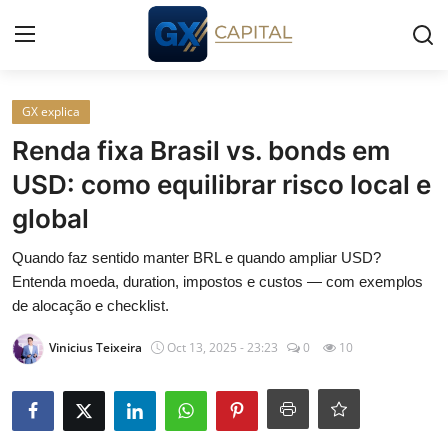
Entrar
Registrar
GX explica
Renda fixa Brasil vs. bonds em
Início
USD: como equilibrar risco local e
global
Cursos
Quando faz sentido manter BRL e quando ampliar USD?
Simuladores
Entenda moeda, duration, impostos e custos — com exemplos
de alocação e checklist.
Wealth
Vinicius Teixeira
Oct 13, 2025 - 23:23
0
10
Histórias
Contato