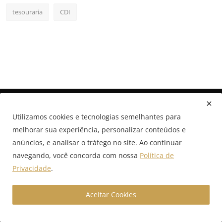
tesouraria
CDI
Utilizamos cookies e tecnologias semelhantes para
melhorar sua experiência, personalizar conteúdos e
anúncios, e analisar o tráfego no site. Ao continuar
navegando, você concorda com nossa
Política de
A GX Capital é uma boutique financeira digital especializada
em câmbio estruturado, crédito empresarial e soluções com
Privacidade
.
inteligência artificial para empresas que operam em alto
volume. Acesse nosso portal e conecte-se ao futuro das
Aceitar Cookies
finanças corporativas com conteúdos estratégicos,
simuladores inteligentes e assessoria especializada.