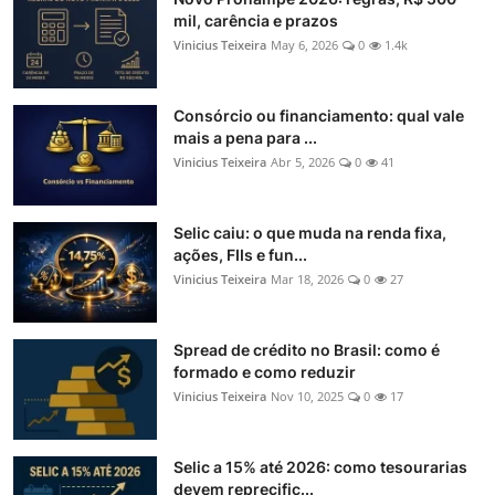
mil, carência e prazos
Vinicius Teixeira
May 6, 2026
0
1.4k
Consórcio ou financiamento: qual vale
mais a pena para ...
Vinicius Teixeira
Abr 5, 2026
0
41
Selic caiu: o que muda na renda fixa,
ações, FIIs e fun...
Vinicius Teixeira
Mar 18, 2026
0
27
Spread de crédito no Brasil: como é
formado e como reduzir
Vinicius Teixeira
Nov 10, 2025
0
17
Selic a 15% até 2026: como tesourarias
devem reprecific...