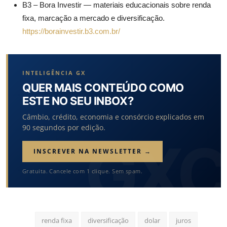
B3 – Bora Investir — materiais educacionais sobre renda
fixa, marcação a mercado e diversificação.
https://borainvestir.b3.com.br/
INTELIGÊNCIA GX
QUER MAIS CONTEÚDO COMO
ESTE NO SEU INBOX?
Câmbio, crédito, economia e consórcio explicados em
90 segundos por edição.
INSCREVER NA NEWSLETTER →
Gratuita. Cancele com 1 clique. Sem spam.
renda fixa
diversificação
dolar
juros