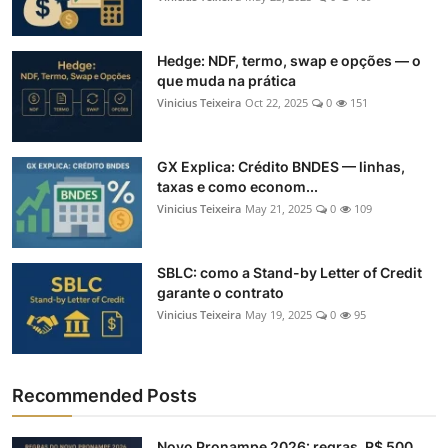
Hedge: NDF, termo, swap e opções — o
que muda na prática
Vinicius Teixeira
Oct 22, 2025
0
151
GX Explica: Crédito BNDES — linhas,
taxas e como econom...
Vinicius Teixeira
May 21, 2025
0
109
SBLC: como a Stand-by Letter of Credit
garante o contrato
Vinicius Teixeira
May 19, 2025
0
95
Recommended Posts
Novo Pronampe 2026: regras, R$ 500