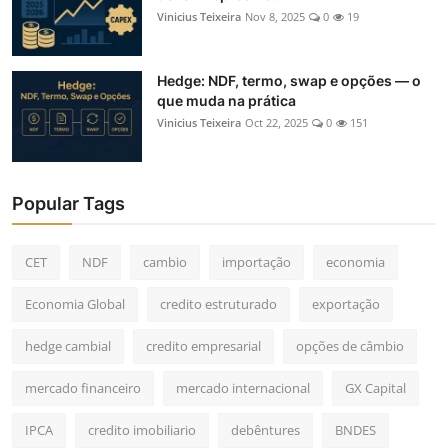
Vinicius Teixeira
Nov 8, 2025
0
19
Hedge: NDF, termo, swap e opções — o
que muda na prática
Vinicius Teixeira
Oct 22, 2025
0
151
Popular Tags
CET
NDF
cambio
importação
economia
Economia Global
credito estruturado
exportação
hedge cambial
credito empresarial
opções de câmbio
mercado financeiro
mercado internacional
GX Capital
IPCA
credito imobiliario
debêntures
BNDES