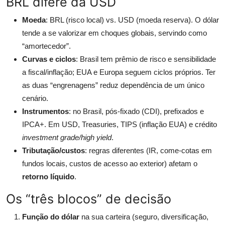
BRL difere da USD
Moeda
: BRL (risco local) vs. USD (moeda reserva). O dólar
tende a se valorizar em choques globais, servindo como
“amortecedor”.
Curvas e ciclos
: Brasil tem prêmio de risco e sensibilidade
a fiscal/inflação; EUA e Europa seguem ciclos próprios. Ter
as duas “engrenagens” reduz dependência de um único
cenário.
Instrumentos
: no Brasil, pós-fixado (CDI), prefixados e
IPCA+. Em USD, Treasuries, TIPS (inflação EUA) e crédito
investment grade/high yield
.
Tributação/custos
: regras diferentes (IR, come-cotas em
fundos locais, custos de acesso ao exterior) afetam o
retorno líquido
.
Os “três blocos” de decisão
Função do dólar
na sua carteira (seguro, diversificação,