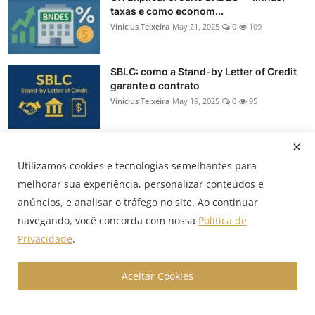
taxas e como econom...
Vinicius Teixeira
May 21, 2025
0
109
SBLC: como a Stand-by Letter of Credit
garante o contrato
Vinicius Teixeira
May 19, 2025
0
95
Recommended Posts
Utilizamos cookies e tecnologias semelhantes para
melhorar sua experiência, personalizar conteúdos e
Novo Pronampe 2026: regras, R$ 500
anúncios, e analisar o tráfego no site. Ao continuar
mil, carência e prazos
navegando, você concorda com nossa
Política de
Vinicius Teixeira
May 6, 2026
0
1.4k
Privacidade
.
Consórcio ou financiamento: qual vale
Aceitar Cookies
mais a pena para ...
Vinicius Teixeira
Abr 5, 2026
0
42