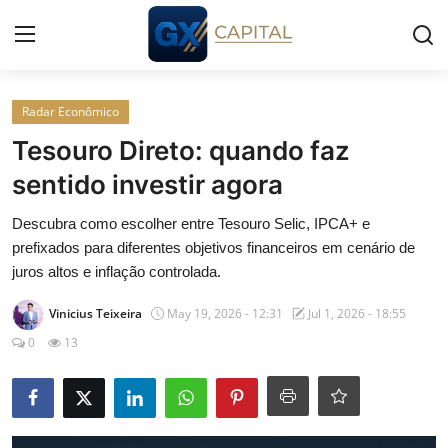
Entrar
Registrar
Radar Econômico
Tesouro Direto: quando faz
Início
sentido investir agora
Cursos
Descubra como escolher entre Tesouro Selic, IPCA+ e
prefixados para diferentes objetivos financeiros em cenário de
Simuladores
juros altos e inflação controlada.
Vinicius Teixeira
May 19, 2026 - 12:31
Jul 1, 2026 - 18:55
Wealth
0
13
Histórias
Contato