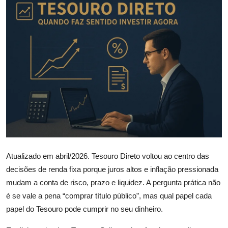
Câmbio
Crédito Empresarial
Newsletter
Radar Econômico
Sobre
GX explica
Atualizado em abril/2026. Tesouro Direto voltou ao centro das
Investimentos
decisões de renda fixa porque juros altos e inflação pressionada
Seguro de Vida
mudam a conta de risco, prazo e liquidez. A pergunta prática não
é se vale a pena “comprar título público”, mas qual papel cada
Motores do Brasil
papel do Tesouro pode cumprir no seu dinheiro.