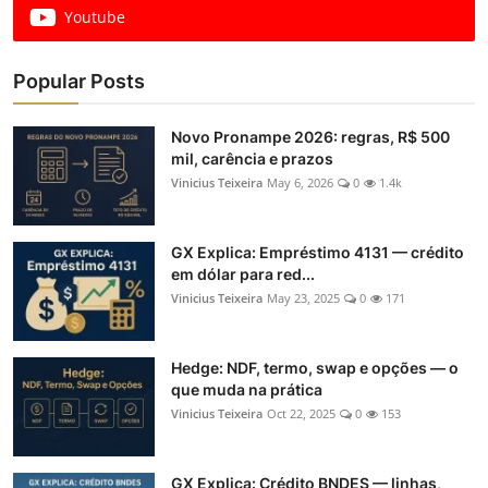
Youtube
Popular Posts
Novo Pronampe 2026: regras, R$ 500
mil, carência e prazos
Vinicius Teixeira
May 6, 2026
0
1.4k
GX Explica: Empréstimo 4131 — crédito
em dólar para red...
Vinicius Teixeira
May 23, 2025
0
171
Hedge: NDF, termo, swap e opções — o
que muda na prática
Vinicius Teixeira
Oct 22, 2025
0
153
GX Explica: Crédito BNDES — linhas,