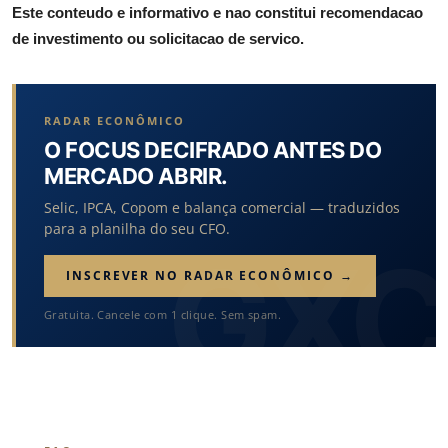
Este conteudo e informativo e nao constitui recomendacao
de investimento ou solicitacao de servico.
RADAR ECONÔMICO
O FOCUS DECIFRADO ANTES DO
MERCADO ABRIR.
Selic, IPCA, Copom e balança comercial — traduzidos
para a planilha do seu CFO.
INSCREVER NO RADAR ECONÔMICO →
Gratuita. Cancele com 1 clique. Sem spam.