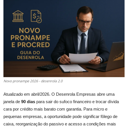
Câmbio
Crédito Empresarial
Newsletter
Radar Econômico
Sobre
GX explica
Novo pronampe 2026 - desenrola 2.0
Investimentos
Atualizado em abril/2026. O Desenrola Empresas abre uma
janela de
90 dias
para sair do sufoco financeiro e trocar dívida
Seguro de Vida
cara por crédito mais barato com garantia. Para micro e
Motores do Brasil
pequenas empresas, a oportunidade pode significar fôlego de
caixa, reorganização do passivo e acesso a condições mais