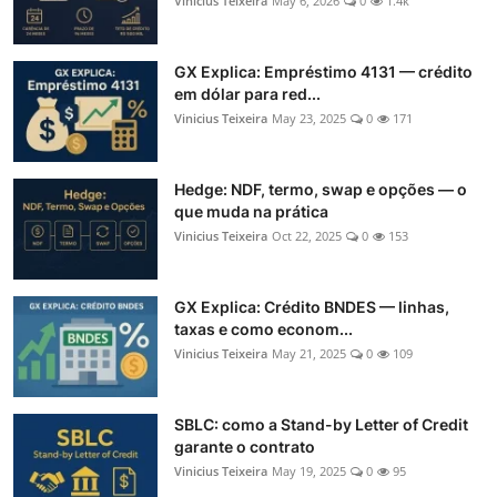
Vinicius Teixeira
May 6, 2026
0
1.4k
GX Explica: Empréstimo 4131 — crédito
em dólar para red...
Vinicius Teixeira
May 23, 2025
0
171
Hedge: NDF, termo, swap e opções — o
que muda na prática
Vinicius Teixeira
Oct 22, 2025
0
153
GX Explica: Crédito BNDES — linhas,
taxas e como econom...
Vinicius Teixeira
May 21, 2025
0
109
SBLC: como a Stand-by Letter of Credit
garante o contrato
Vinicius Teixeira
May 19, 2025
0
95