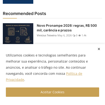
Recommended Posts
Novo Pronampe 2026: regras, R$ 500
mil, carência e prazos
Vinicius Teixeira
May 6, 2026
0
1.4k
Consórcio ou financiamento: qual vale
Utilizamos cookies e tecnologias semelhantes para
mais a pena para ...
Vinicius Teixeira
Abr 5, 2026
0
41
melhorar sua experiência, personalizar conteúdos e
anúncios, e analisar o tráfego no site. Ao continuar
navegando, você concorda com nossa
Política de
Selic caiu: o que muda na renda fixa,
Privacidade
.
ações, FIIs e fun...
Vinicius Teixeira
Mar 18, 2026
0
27
Aceitar Cookies
Spread de crédito no Brasil: como é
formado e como reduzir