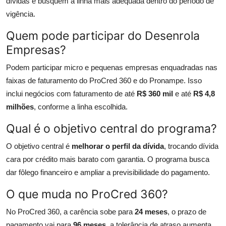
dívidas e busquem a linha mais adequada dentro do período de
vigência.
Quem pode participar do Desenrola
Empresas?
Podem participar micro e pequenas empresas enquadradas nas
faixas de faturamento do ProCred 360 e do Pronampe. Isso
inclui negócios com faturamento de até
R$ 360 mil
e até
R$ 4,8
milhões
, conforme a linha escolhida.
Qual é o objetivo central do programa?
O objetivo central é
melhorar o perfil da dívida
, trocando dívida
cara por crédito mais barato com garantia. O programa busca
dar fôlego financeiro e ampliar a previsibilidade do pagamento.
O que muda no ProCred 360?
No ProCred 360, a carência sobe para
24 meses
, o prazo de
pagamento vai para
96 meses
, a tolerância de atraso aumenta