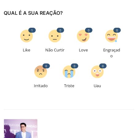
QUAL É A SUA REAÇÃO?
1
0
0
0
Like
Não Curtir
Love
Engraçad
o
0
0
0
Irritado
Triste
Uau