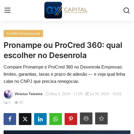
Entrar
Registrar
Crédito Empresarial
Pronampe ou ProCred 360: qual
Início
escolher no Desenrola
Cursos
Compare Pronampe e ProCred 360 no Desenrola Empresas:
limites, garantias, taxas e prazo de adesão — e veja qual linha
Simuladores
cabe no CNPJ que precisa renegociar.
Vinicius Teixeira
May 6, 2026 - 11:09
Jul 30, 2026 - 16:03
Wealth
0
85
Histórias
Contato