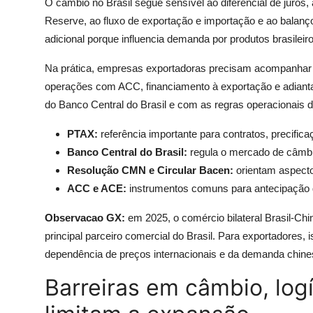
O câmbio no Brasil segue sensível ao diferencial de juros, a
Reserve, ao fluxo de exportação e importação e ao balanç
adicional porque influencia demanda por produtos brasile
Na prática, empresas exportadoras precisam acompanhar 
operações com ACC, financiamento à exportação e adiant
do Banco Central do Brasil e com as regras operacionais das
PTAX:
referência importante para contratos, precifica
Banco Central do Brasil:
regula o mercado de câmbio
Resolução CMN e Circular Bacen:
orientam aspecto
ACC e ACE:
instrumentos comuns para antecipação d
Observacao GX:
em 2025, o comércio bilateral Brasil-C
principal parceiro comercial do Brasil. Para exportadores,
dependência de preços internacionais e da demanda chin
Barreiras em câmbio, logí