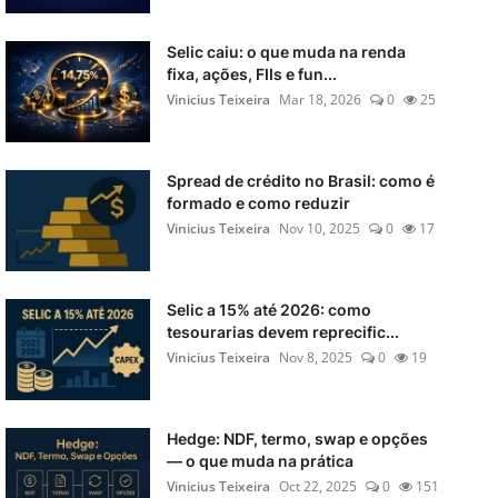
Selic caiu: o que muda na renda
fixa, ações, FIIs e fun...
Vinicius Teixeira
Mar 18, 2026
0
25
Spread de crédito no Brasil: como é
formado e como reduzir
Vinicius Teixeira
Nov 10, 2025
0
17
Selic a 15% até 2026: como
tesourarias devem reprecific...
Vinicius Teixeira
Nov 8, 2025
0
19
Hedge: NDF, termo, swap e opções
— o que muda na prática
Vinicius Teixeira
Oct 22, 2025
0
151