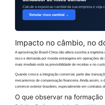
Calcule a exposicao cambial da sua empresa e veja 
Simular risco cambial →
Impacto no câmbio, no dó
A aproximação Brasil-China não altera sozinha a trajetória
risco e demanda por moeda estrangeira em operações de i
mais imediato está na previsibilidade de receitas e no cust
Quando cresce a integração comercial, parte das transaç
mecanismos de compensação financeira. Ainda assim, o dóla
comércio exterior brasileiro, especialmente em contratos 
O que observar na formação