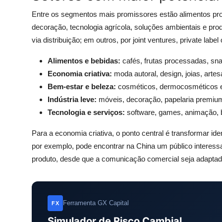
Entre os segmentos mais promissores estão alimentos pr
decoração, tecnologia agrícola, soluções ambientais e pro
via distribuição; em outros, por joint ventures, private la
Alimentos e bebidas:
cafés, frutas processadas, sna
Economia criativa:
moda autoral, design, joias, arte
Bem-estar e beleza:
cosméticos, dermocosméticos e 
Indústria leve:
móveis, decoração, papelaria premiu
Tecnologia e serviços:
software, games, animação, b
Para a economia criativa, o ponto central é transformar id
por exemplo, pode encontrar na China um público interessa
produto, desde que a comunicação comercial seja adaptad
Ferramenta GX Capital
FX
Simulador de Risco Cambial