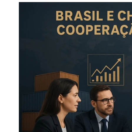
Câmbio
Crédito Empresarial
Newsletter
Radar Econômico
Sobre
GX explica
Investimentos
Seguro de Vida
Motores do Brasil