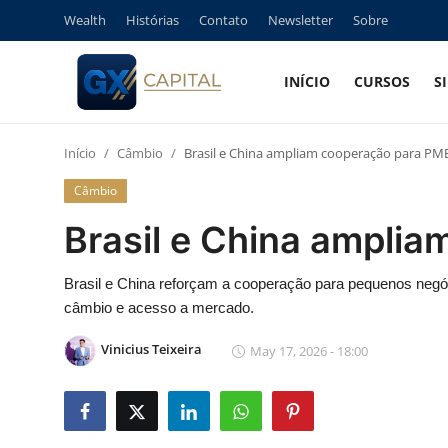
Wealth
Histórias
Contato
Newsletter
Sobre
INÍCIO
CURSOS
S
Entrar
Registrar
Início
Câmbio
Brasil e China ampliam cooperação para PM
Início
Câmbio
Cursos
Brasil e China ampli
Simuladores
Brasil e China reforçam a cooperação para pequenos negó
câmbio e acesso a mercado.
Wealth
Vinicius Teixeira
May 17, 2026 - 18:00
Histórias
Contato