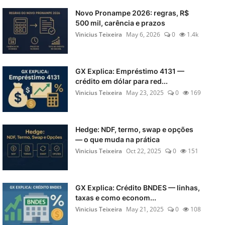
Novo Pronampe 2026: regras, R$
500 mil, carência e prazos
Vinicius Teixeira
May 6, 2026
0
1.4k
GX Explica: Empréstimo 4131 —
crédito em dólar para red...
Vinicius Teixeira
May 23, 2025
0
169
Hedge: NDF, termo, swap e opções
— o que muda na prática
Vinicius Teixeira
Oct 22, 2025
0
151
GX Explica: Crédito BNDES — linhas,
taxas e como econom...
Vinicius Teixeira
May 21, 2025
0
108