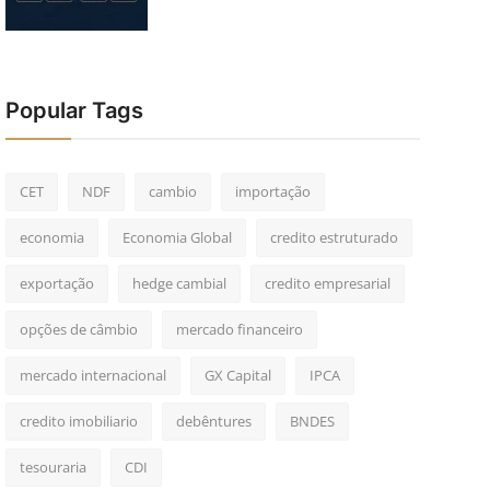
Popular Tags
CET
NDF
cambio
importação
economia
Economia Global
credito estruturado
exportação
hedge cambial
credito empresarial
opções de câmbio
mercado financeiro
mercado internacional
GX Capital
IPCA
credito imobiliario
debêntures
BNDES
tesouraria
CDI