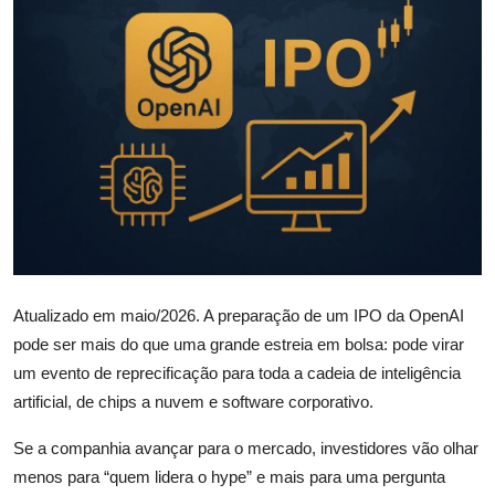
Câmbio
Crédito Empresarial
Newsletter
Radar Econômico
Sobre
GX explica
Atualizado em maio/2026. A preparação de um IPO da OpenAI
Investimentos
pode ser mais do que uma grande estreia em bolsa: pode virar
um evento de reprecificação para toda a cadeia de inteligência
Seguro de Vida
artificial, de chips a nuvem e software corporativo.
Se a companhia avançar para o mercado, investidores vão olhar
Motores do Brasil
menos para “quem lidera o hype” e mais para uma pergunta