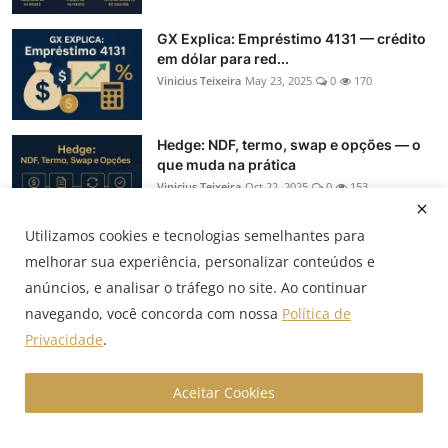
GX Explica: Empréstimo 4131 — crédito
em dólar para red...
Vinicius Teixeira
May 23, 2025
0
170
Hedge: NDF, termo, swap e opções — o
que muda na prática
Vinicius Teixeira
Oct 22, 2025
0
153
Utilizamos cookies e tecnologias semelhantes para
GX Explica: Crédito BNDES — linhas,
melhorar sua experiência, personalizar conteúdos e
taxas e como econom...
anúncios, e analisar o tráfego no site. Ao continuar
Vinicius Teixeira
May 21, 2025
0
109
navegando, você concorda com nossa
Política de
Privacidade
.
SBLC: como a Stand-by Letter of Credit
garante o contrato
Aceitar Cookies
Vinicius Teixeira
May 19, 2025
0
95