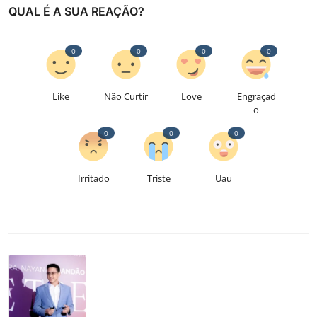
QUAL É A SUA REAÇÃO?
0
0
0
0
Like
Não Curtir
Love
Engraçad
o
0
0
0
Irritado
Triste
Uau