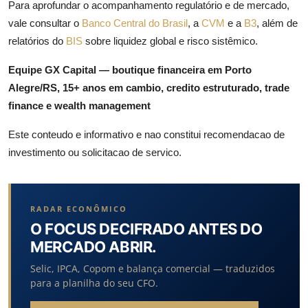
Para aprofundar o acompanhamento regulatório e de mercado,
vale consultar o
Banco Central do Brasil
, a
CVM
e a
B3
, além de
relatórios do
BIS
sobre liquidez global e risco sistêmico.
Equipe GX Capital — boutique financeira em Porto
Alegre/RS, 15+ anos em cambio, credito estruturado, trade
finance e wealth management
Este conteudo e informativo e nao constitui recomendacao de
investimento ou solicitacao de servico.
RADAR ECONÔMICO
O FOCUS DECIFRADO ANTES DO
MERCADO ABRIR.
Selic, IPCA, Copom e balança comercial — traduzidos
para a planilha do seu CFO.