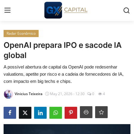
Entrar
Registrar
Radar Econômico
OpenAI prepara IPO e sacode IA
Início
global
Cursos
A possível abertura de capital da OpenAI pode redesenhar
valuations, apetite por risco e a cadeia de fornecedores de IA,
Simuladores
com impacto em big techs e chips.
Vinicius Teixeira
May 21, 2026 - 12:30
0
4
Wealth
Histórias
Contato