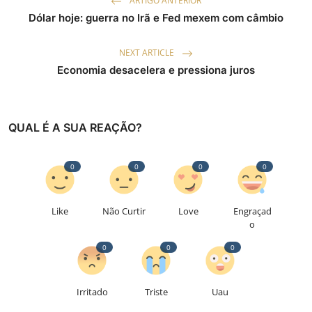
ARTIGO ANTERIOR
Dólar hoje: guerra no Irã e Fed mexem com câmbio
NEXT ARTICLE
Economia desacelera e pressiona juros
QUAL É A SUA REAÇÃO?
0
0
0
0
Like
Não Curtir
Love
Engraçad
o
0
0
0
Irritado
Triste
Uau