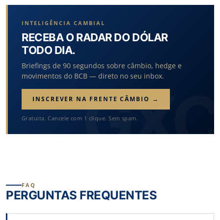
INTELIGÊNCIA CAMBIAL
RECEBA O RADAR DO DÓLAR
TODO DIA.
Briefings de 90 segundos sobre câmbio, hedge e
movimentos do BCB — direto no seu inbox.
INSCREVER NA FRENTE CÂMBIO →
Gratuita. Cancele com 1 clique. Sem spam.
FAQ
PERGUNTAS FREQUENTES