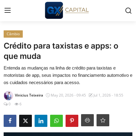
Entrar
Registrar
Câmbio
Crédito para taxistas e apps: o
Início
que muda
Cursos
Entenda as mudanças na linha de crédito para taxistas e
motoristas de app, seus impactos no financiamento automotivo e
Simuladores
os cuidados necessários para acesso.
Vinicius Teixeira
May 20, 2026 - 09:45
Jul 1, 2026 - 18:55
Wealth
0
6
Histórias
Contato