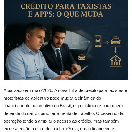
Câmbio
Crédito Empresarial
Newsletter
Radar Econômico
Sobre
GX explica
Atualizado em maio/2026. A nova linha de crédito para taxistas e
Investimentos
motoristas de aplicativo pode mudar a dinâmica do
Seguro de Vida
financiamento automotivo no Brasil, especialmente para quem
depende do carro como ferramenta de trabalho. O desenho da
Motores do Brasil
operação tende a ampliar o acesso ao crédito, mas também
exige atenção a risco de inadimplência, custo financeiro e