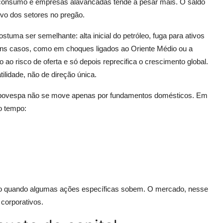
l, consumo e empresas alavancadas tende a pesar mais. O saldo
ivo dos setores no pregão.
stuma ser semelhante: alta inicial do petróleo, fuga para ativos
guns casos, como em choques ligados ao Oriente Médio ou a
 ao risco de oferta e só depois reprecifica o crescimento global.
tilidade, não de direção única.
e o Ibovespa não se move apenas por fundamentos domésticos. Em
o tempo:
smo quando algumas ações específicas sobem. O mercado, nesse
 corporativos.