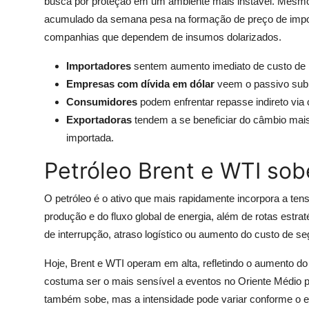
busca por proteção em um ambiente mais instável. Mesmo 
acumulado da semana pesa na formação de preço de impo
companhias que dependem de insumos dolarizados.
Importadores
sentem aumento imediato de custo de 
Empresas com dívida em dólar
veem o passivo subi
Consumidores
podem enfrentar repasse indireto via 
Exportadoras
tendem a se beneficiar do câmbio mais
importada.
Petróleo Brent e WTI sob
O petróleo é o ativo que mais rapidamente incorpora a tens
produção e do fluxo global de energia, além de rotas estr
de interrupção, atraso logístico ou aumento do custo de se
Hoje, Brent e WTI operam em alta, refletindo o aumento do p
costuma ser o mais sensível a eventos no Oriente Médio p
também sobe, mas a intensidade pode variar conforme o eq