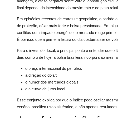
avançam, o efeito negativo sobre varejo, construção civi
final depende da intensidade do movimento e do peso relat
Em episódios recentes de estresse geopolítico, o padrão co
de proteção, dólar mais forte e bolsa pressionada. Em al
conflitos com impacto energético, o mercado reage primeiro
É por isso que a primeira leitura do dia costuma ser de vola
Para o investidor local, o principal ponto é entender qu
dias como o de hoje, a bolsa brasileira incorpora ao mesm
o preço internacional do petróleo;
a direção do dólar;
o humor dos mercados globais;
e a curva de juros local.
Esse conjunto explica por que o índice pode oscilar me
cenário, precifica risco sistêmico, e não apenas resultados