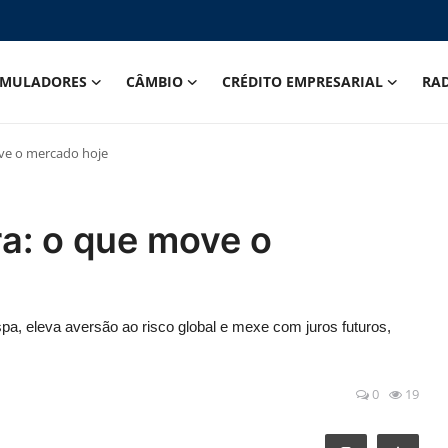
IMULADORES
CÂMBIO
CRÉDITO EMPRESARIAL
RA
ove o mercado hoje
ra: o que move o
spa, eleva aversão ao risco global e mexe com juros futuros,
0
19