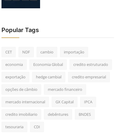
Popular Tags
CET
NDF
cambio
importação
economia
Economia Global
credito estruturado
exportação
hedge cambial
credito empresarial
opções de câmbio
mercado financeiro
mercado internacional
GX Capital
IPCA
credito imobiliario
debêntures
BNDES
tesouraria
CDI