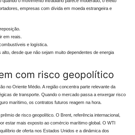
quando o movimento intradiário parece moderado, o efeito
rtadores, empresas com dívida em moeda estrangeira e
reposição.
r em reais.
combustíveis e logística.
 alto, desde que não sejam muito dependentes de energia
em com risco geopolítico
ão no Oriente Médio. A região concentra parte relevante da
atégicas de transporte. Quando o mercado passa a enxergar risco
guro marítimo, os contratos futuros reagem na hora.
rêmio de risco geopolítico. O Brent, referência internacional,
or estar mais exposto ao comércio marítimo global. O WTI
uilíbrio de oferta nos Estados Unidos e a dinâmica dos