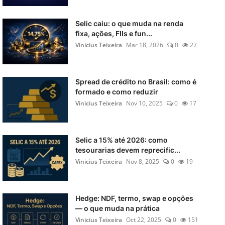
Selic caiu: o que muda na renda
fixa, ações, FIIs e fun...
Vinicius Teixeira
Mar 18, 2026
0
27
Spread de crédito no Brasil: como é
formado e como reduzir
Vinicius Teixeira
Nov 10, 2025
0
17
Selic a 15% até 2026: como
tesourarias devem reprecific...
Vinicius Teixeira
Nov 8, 2025
0
19
Hedge: NDF, termo, swap e opções
— o que muda na prática
Vinicius Teixeira
Oct 22, 2025
0
151