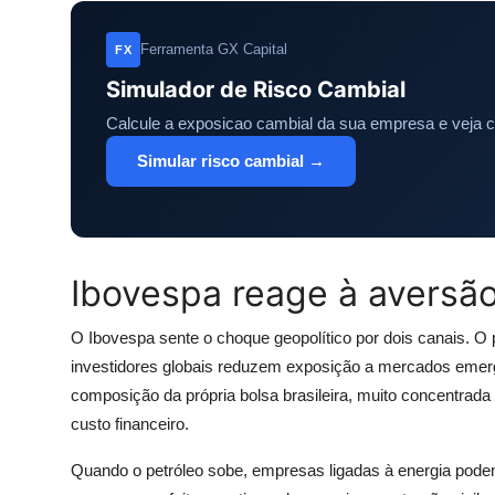
Ferramenta GX Capital
FX
Simulador de Risco Cambial
Calcule a exposicao cambial da sua empresa e veja 
Simular risco cambial →
Ibovespa reage à aversão
O Ibovespa sente o choque geopolítico por dois canais. O 
investidores globais reduzem exposição a mercados emerg
composição da própria bolsa brasileira, muito concentrad
custo financeiro.
Quando o petróleo sobe, empresas ligadas à energia podem 