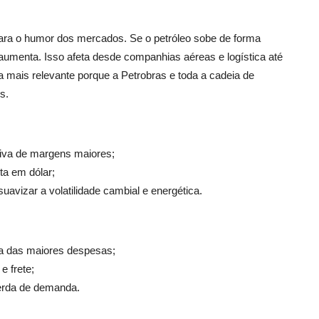
para o humor dos mercados. Se o petróleo sobe de forma
o aumenta. Isso afeta desde companhias aéreas e logística até
nda mais relevante porque a Petrobras e toda a cadeia de
s.
tiva de margens maiores;
ta em dólar;
avizar a volatilidade cambial e energética.
a das maiores despesas;
e frete;
perda de demanda.