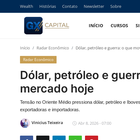
Wealth
Histórias
Contato
Newsletter
Sobre
INÍCIO
CURSOS
S
Entrar
Registrar
Início
Radar Econômico
Dólar, petróleo e guerra: o que m
Início
Radar Econômico
Cursos
Dólar, petróleo e guer
Simuladores
mercado hoje
Wealth
Tensão no Oriente Médio pressiona dólar, petróleo e Ibove
exportadoras e importadoras.
Histórias
Vinicius Teixeira
Abr 8, 2026 - 07:00
Contato