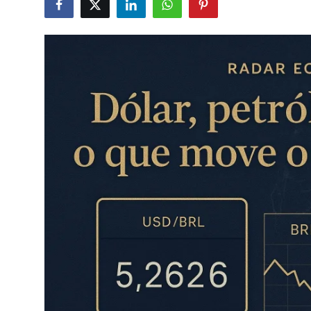
Câmbio
Crédito Empresarial
Newsletter
Radar Econômico
Sobre
GX explica
Investimentos
Seguro de Vida
Motores do Brasil