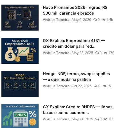
Novo Pronampe 2026: regras, R$
500 mil, carência e prazos
Vinicius Teixeira
May 6, 2026
0
1.4k
GX Explica: Empréstimo 4131 —
crédito em dólar para red...
Vinicius Teixeira
May 23, 2025
0
170
Hedge: NDF, termo, swap e opções
— o que muda na prática
Vinicius Teixeira
Oct 22, 2025
0
151
GX Explica: Crédito BNDES — linhas,
taxas e como econom...
Vinicius Teixeira
May 21, 2025
0
109