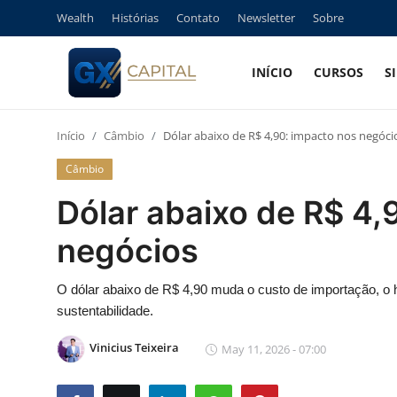
Wealth
Histórias
Contato
Newsletter
Sobre
INÍCIO
CURSOS
S
Entrar
Registrar
Início
Câmbio
Dólar abaixo de R$ 4,90: impacto nos negóci
Início
Câmbio
Cursos
Dólar abaixo de R$ 4,
Simuladores
negócios
Wealth
O dólar abaixo de R$ 4,90 muda o custo de importação, o he
sustentabilidade.
Histórias
Vinicius Teixeira
May 11, 2026 - 07:00
Contato