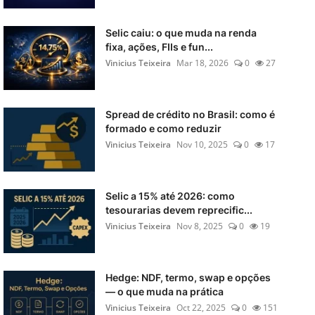
Selic caiu: o que muda na renda
fixa, ações, FIIs e fun...
Vinicius Teixeira
Mar 18, 2026
0
27
Spread de crédito no Brasil: como é
formado e como reduzir
Vinicius Teixeira
Nov 10, 2025
0
17
Selic a 15% até 2026: como
tesourarias devem reprecific...
Vinicius Teixeira
Nov 8, 2025
0
19
Hedge: NDF, termo, swap e opções
— o que muda na prática
Vinicius Teixeira
Oct 22, 2025
0
151