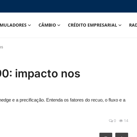
IMULADORES
CÂMBIO
CRÉDITO EMPRESARIAL
RA
os
90: impacto nos
dge e a precificação. Entenda os fatores do recuo, o fluxo e a
0
14