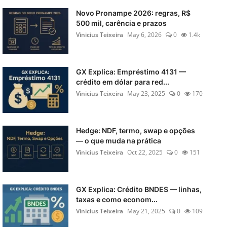
Novo Pronampe 2026: regras, R$
500 mil, carência e prazos
Vinicius Teixeira
May 6, 2026
0
1.4k
GX Explica: Empréstimo 4131 —
crédito em dólar para red...
Vinicius Teixeira
May 23, 2025
0
170
Hedge: NDF, termo, swap e opções
— o que muda na prática
Vinicius Teixeira
Oct 22, 2025
0
151
GX Explica: Crédito BNDES — linhas,
taxas e como econom...
Vinicius Teixeira
May 21, 2025
0
109