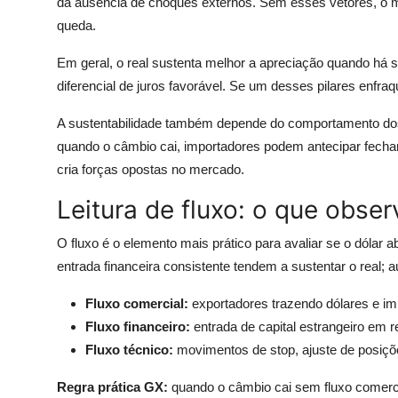
da ausência de choques externos. Sem esses vetores, o m
queda.
Em geral, o real sustenta melhor a apreciação quando há s
diferencial de juros favorável. Se um desses pilares enfraq
A sustentabilidade também depende do comportamento do
quando o câmbio cai, importadores podem antecipar fecham
cria forças opostas no mercado.
Leitura de fluxo: o que obser
O fluxo é o elemento mais prático para avaliar se o dólar a
entrada financeira consistente tendem a sustentar o real; 
Fluxo comercial:
exportadores trazendo dólares e i
Fluxo financeiro:
entrada de capital estrangeiro em r
Fluxo técnico:
movimentos de stop, ajuste de posiçõe
Regra prática GX:
quando o câmbio cai sem fluxo comerc