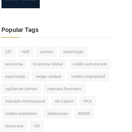
Popular Tags
CET
NDF
cambio
importação
economia
Economia Global
credito estruturado
exportação
hedge cambial
credito empresarial
opções de câmbio
mercado financeiro
mercado internacional
GX Capital
IPCA
credito imobiliario
debêntures
BNDES
tesouraria
CDI