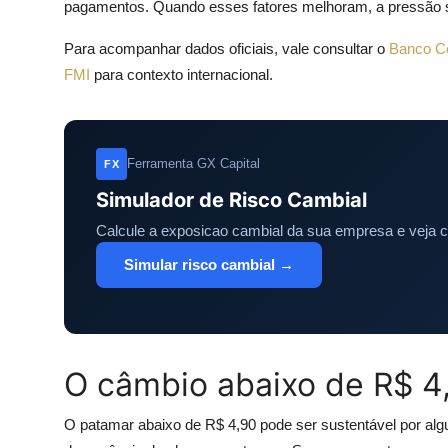
pagamentos. Quando esses fatores melhoram, a pressão so
Para acompanhar dados oficiais, vale consultar o
Banco Ce
FMI
para contexto internacional.
Ferramenta GX Capital
FX
Simulador de Risco Cambial
Calcule a exposicao cambial da sua empresa e veja 
Simular risco cambial →
O câmbio abaixo de R$ 4,
O patamar abaixo de R$ 4,90 pode ser sustentável por al