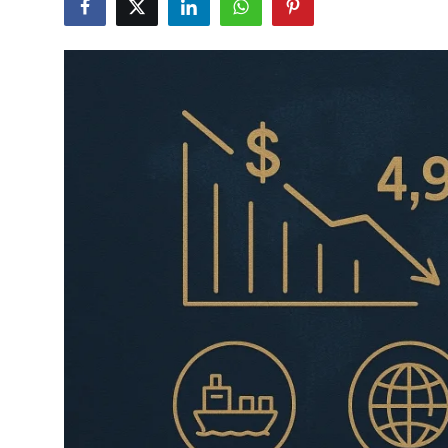
Câmbio
Crédito Empresarial
Newsletter
Radar Econômico
Sobre
GX explica
Investimentos
Seguro de Vida
Motores do Brasil