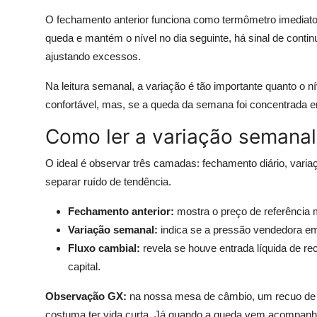
O fechamento anterior funciona como termômetro imedia
queda e mantém o nível no dia seguinte, há sinal de cont
ajustando excessos.
Na leitura semanal, a variação é tão importante quanto o 
confortável, mas, se a queda da semana foi concentrada e
Como ler a variação semana
O ideal é observar três camadas: fechamento diário, vari
separar ruído de tendência.
Fechamento anterior:
mostra o preço de referência m
Variação semanal:
indica se a pressão vendedora em 
Fluxo cambial:
revela se houve entrada líquida de re
capital.
Observação GX:
na nossa mesa de câmbio, um recuo de 1
costuma ter vida curta. Já quando a queda vem acompanha