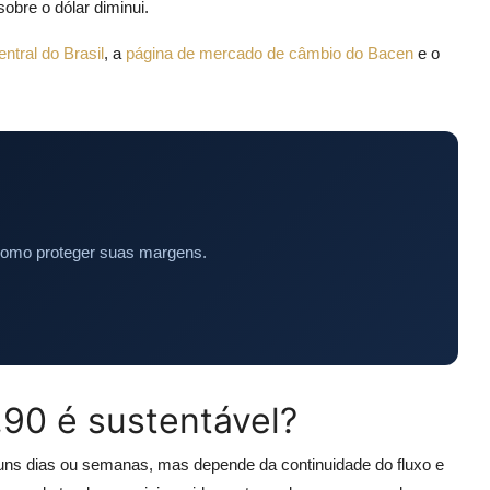
bre o dólar diminui.
ntral do Brasil
, a
página de mercado de câmbio do Bacen
e o
como proteger suas margens.
90 é sustentável?
guns dias ou semanas, mas depende da continuidade do fluxo e