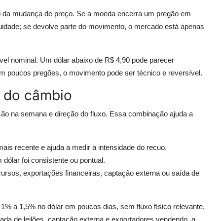
to da mudança de preço. Se a moeda encerra um pregão em
inuidade; se devolve parte do movimento, o mercado está apenas
nível nominal. Um dólar abaixo de R$ 4,90 pode parecer
m poucos pregões, o movimento pode ser técnico e reversível.
l do câmbio
ação na semana e direção do fluxo. Essa combinação ajuda a
ais recente e ajuda a medir a intensidade do recuo.
dólar foi consistente ou pontual.
cursos, exportações financeiras, captação externa ou saída de
% a 1,5% no dólar em poucos dias, sem fluxo físico relevante,
da de leilões, captação externa e exportadores vendendo, a