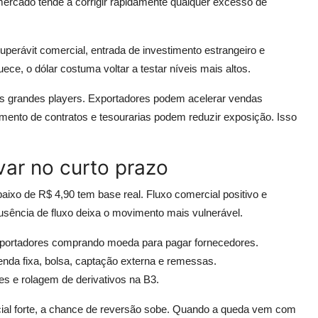
ercado tende a corrigir rapidamente qualquer excesso de
uperávit comercial, entrada de investimento estrangeiro e
uece, o dólar costuma voltar a testar níveis mais altos.
s grandes players. Exportadores podem acelerar vendas
ento de contratos e tesourarias podem reduzir exposição. Isso
var no curto prazo
baixo de R$ 4,90 tem base real. Fluxo comercial positivo e
ausência de fluxo deixa o movimento mais vulnerável.
mportadores comprando moeda para pagar fornecedores.
enda fixa, bolsa, captação externa e remessas.
s e rolagem de derivativos na B3.
ial forte, a chance de reversão sobe. Quando a queda vem com