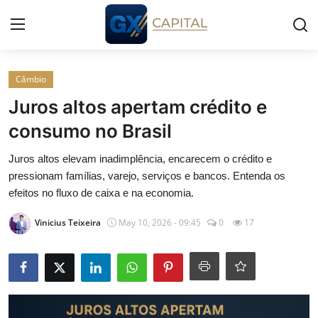
Entrar
Registrar
Câmbio
Juros altos apertam crédito e
Início
consumo no Brasil
Cursos
Juros altos elevam inadimplência, encarecem o crédito e
pressionam famílias, varejo, serviços e bancos. Entenda os
Simuladores
efeitos no fluxo de caixa e na economia.
Vinicius Teixeira
May 10, 2026 - 09:45
0
17
Wealth
Histórias
Contato