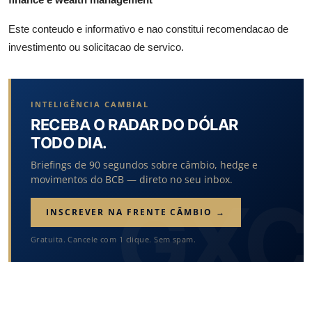
Este conteudo e informativo e nao constitui recomendacao de
investimento ou solicitacao de servico.
INTELIGÊNCIA CAMBIAL
RECEBA O RADAR DO DÓLAR
TODO DIA.
Briefings de 90 segundos sobre câmbio, hedge e
movimentos do BCB — direto no seu inbox.
INSCREVER NA FRENTE CÂMBIO →
Gratuita. Cancele com 1 clique. Sem spam.