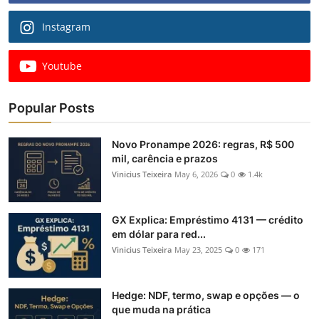
Instagram
Youtube
Popular Posts
Novo Pronampe 2026: regras, R$ 500
mil, carência e prazos
Vinicius Teixeira
May 6, 2026
0
1.4k
GX Explica: Empréstimo 4131 — crédito
em dólar para red...
Vinicius Teixeira
May 23, 2025
0
171
Hedge: NDF, termo, swap e opções — o
que muda na prática