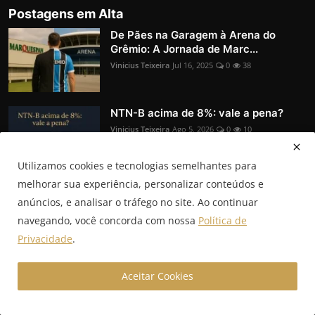
Postagens em Alta
De Pães na Garagem à Arena do
Grêmio: A Jornada de Marc...
Vinicius Teixeira
Jul 16, 2025
0
38
NTN-B acima de 8%: vale a pena?
Vinicius Teixeira
Ago 5, 2026
0
10
Utilizamos cookies e tecnologias semelhantes para
melhorar sua experiência, personalizar conteúdos e
Inflação desacelera e mercado vê
anúncios, e analisar o tráfego no site. Ao continuar
cortes de juros
navegando, você concorda com nossa
Política de
Vinicius Teixeira
Jul 30, 2026
0
10
Privacidade
.
Aceitar Cookies
Newsletter
Join our subscribers list to get the latest news, updates and