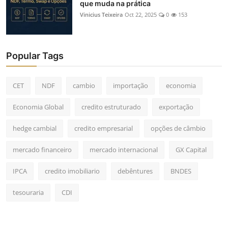
que muda na prática
Vinicius Teixeira
Oct 22, 2025
0
153
Popular Tags
CET
NDF
cambio
importação
economia
Economia Global
credito estruturado
exportação
hedge cambial
credito empresarial
opções de câmbio
mercado financeiro
mercado internacional
GX Capital
IPCA
credito imobiliario
debêntures
BNDES
tesouraria
CDI