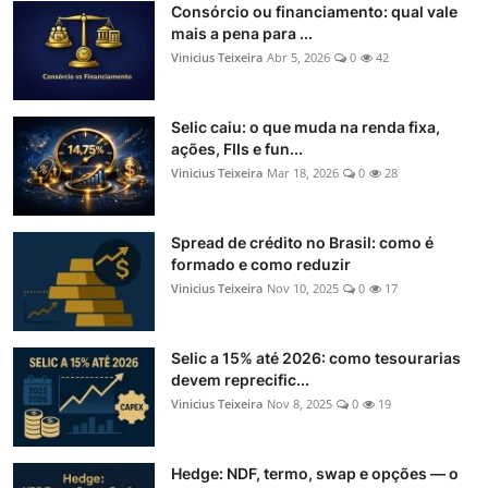
Consórcio ou financiamento: qual vale
mais a pena para ...
Vinicius Teixeira
Abr 5, 2026
0
42
Selic caiu: o que muda na renda fixa,
ações, FIIs e fun...
Vinicius Teixeira
Mar 18, 2026
0
28
Spread de crédito no Brasil: como é
formado e como reduzir
Vinicius Teixeira
Nov 10, 2025
0
17
Selic a 15% até 2026: como tesourarias
devem reprecific...
Vinicius Teixeira
Nov 8, 2025
0
19
Hedge: NDF, termo, swap e opções — o