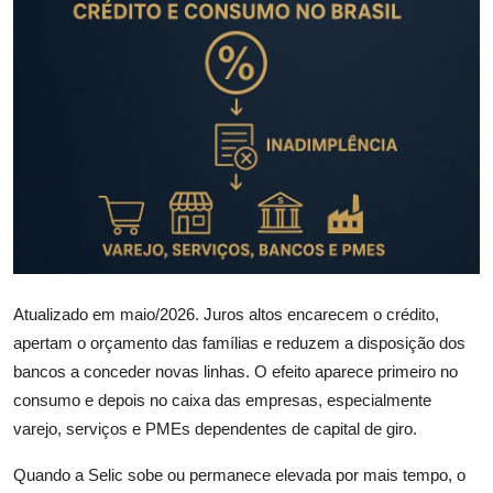
Câmbio
Crédito Empresarial
Newsletter
Radar Econômico
Sobre
GX explica
Atualizado em maio/2026. Juros altos encarecem o crédito,
Investimentos
apertam o orçamento das famílias e reduzem a disposição dos
bancos a conceder novas linhas. O efeito aparece primeiro no
Seguro de Vida
consumo e depois no caixa das empresas, especialmente
varejo, serviços e PMEs dependentes de capital de giro.
Motores do Brasil
Quando a Selic sobe ou permanece elevada por mais tempo, o