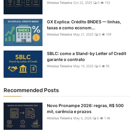
Vinicius Teixeira
Oct 22, 2025
0
153
GX Explica: Crédito BNDES — linhas,
taxas e como econom...
Vinicius Teixeira
May 21, 2025
0
109
SBLC: como a Stand-by Letter of Credit
garante o contrato
Vinicius Teixeira
May 19, 2025
0
95
Recommended Posts
Novo Pronampe 2026: regras, R$ 500
mil, carência e prazos
Vinicius Teixeira
May 6, 2026
0
1.4k