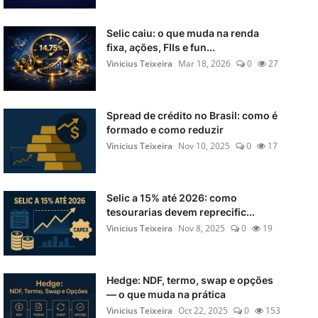
Selic caiu: o que muda na renda
fixa, ações, FIIs e fun...
Vinicius Teixeira
Mar 18, 2026
0
27
Spread de crédito no Brasil: como é
formado e como reduzir
Vinicius Teixeira
Nov 10, 2025
0
17
Selic a 15% até 2026: como
tesourarias devem reprecific...
Vinicius Teixeira
Nov 8, 2025
0
19
Hedge: NDF, termo, swap e opções
— o que muda na prática
Vinicius Teixeira
Oct 22, 2025
0
153