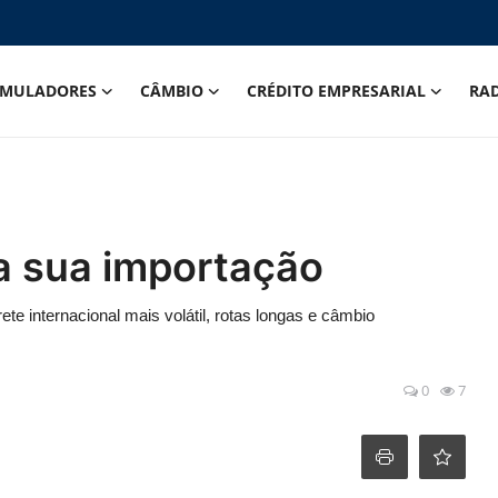
IMULADORES
CÂMBIO
CRÉDITO EMPRESARIAL
RA
a sua importação
te internacional mais volátil, rotas longas e câmbio
0
7