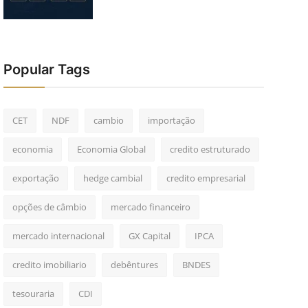
Popular Tags
CET
NDF
cambio
importação
economia
Economia Global
credito estruturado
exportação
hedge cambial
credito empresarial
opções de câmbio
mercado financeiro
mercado internacional
GX Capital
IPCA
credito imobiliario
debêntures
BNDES
tesouraria
CDI