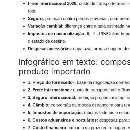
Frete internacional 2026:
custo de transporte marítim
rota.
Seguro:
proteção contra perdas e avarias, com prêmio 
Variação cambial:
diferença entre a taxa estimada n
Impostos de nacionalização:
II, IPI, PIS/Cofins-Im
o estado de destino.
Despesas acessórias:
capatazia, armazenagem, desp
Infográfico em texto: compo
produto importado
1. Preço do fornecedor:
base da negociação comerci
2. Frete internacional:
custo de transporte até o Bras
3. Seguro internacional:
proteção proporcional ao ris
4. Câmbio:
conversão da moeda estrangeira para rea
5. Impostos de importação:
tributos federais e estad
6. Custos aduaneiros e portuários:
despesas para d
7. Custo financeiro:
impacto do prazo entre pagamen