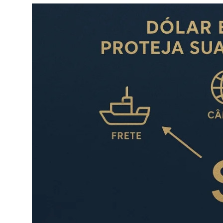
Câmbio
Crédito Empresarial
Newsletter
Radar Econômico
Sobre
GX explica
Investimentos
Seguro de Vida
Motores do Brasil