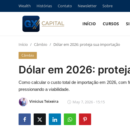
Wealth
Histórias
Contato
Newsletter
Sobre
INÍCIO
CURSOS
S
Entrar
Registrar
Início
Câmbio
Dólar em 2026: proteja sua importação
Início
Câmbio
Cursos
Dólar em 2026: protej
Simuladores
Como calcular o custo total de importação em 2026, com fre
pressionando a viabilidade.
Wealth
Vinicius Teixeira
May 7, 2026 - 15:15
Histórias
Contato