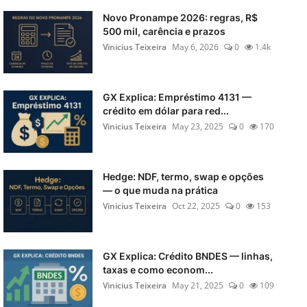
Novo Pronampe 2026: regras, R$
500 mil, carência e prazos
Vinicius Teixeira
May 6, 2026
0
1.4k
GX Explica: Empréstimo 4131 —
crédito em dólar para red...
Vinicius Teixeira
May 23, 2025
0
170
Hedge: NDF, termo, swap e opções
— o que muda na prática
Vinicius Teixeira
Oct 22, 2025
0
153
GX Explica: Crédito BNDES — linhas,
taxas e como econom...
Vinicius Teixeira
May 21, 2025
0
109