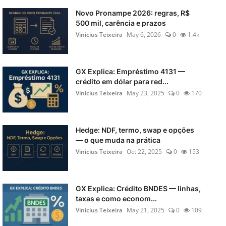
Novo Pronampe 2026: regras, R$
500 mil, carência e prazos
Vinicius Teixeira
May 6, 2026
0
1.4k
GX Explica: Empréstimo 4131 —
crédito em dólar para red...
Vinicius Teixeira
May 23, 2025
0
170
Hedge: NDF, termo, swap e opções
— o que muda na prática
Vinicius Teixeira
Oct 22, 2025
0
153
GX Explica: Crédito BNDES — linhas,
taxas e como econom...
Vinicius Teixeira
May 21, 2025
0
109