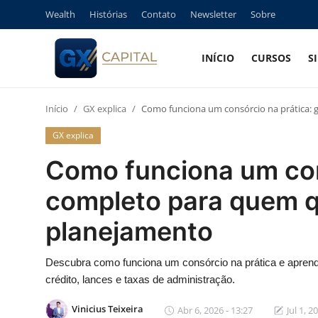
Wealth
Histórias
Contato
Newsletter
Sobre
INÍCIO
CURSOS
S
Entrar
Registrar
Início
GX explica
Como funciona um consórcio na prática:
Início
GX explica
Cursos
Como funciona um cons
Simuladores
completo para quem 
planejamento
Wealth
Histórias
Descubra como funciona um consórcio na prática e apren
crédito, lances e taxas de administração.
Contato
Vinicius Teixeira
Abr 6, 2026 - 13:27
Jul 1, 2