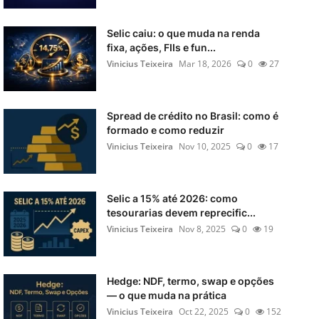
Selic caiu: o que muda na renda
fixa, ações, FIIs e fun...
Vinicius Teixeira
Mar 18, 2026
0
27
Spread de crédito no Brasil: como é
formado e como reduzir
Vinicius Teixeira
Nov 10, 2025
0
17
Selic a 15% até 2026: como
tesourarias devem reprecific...
Vinicius Teixeira
Nov 8, 2025
0
19
Hedge: NDF, termo, swap e opções
— o que muda na prática
Vinicius Teixeira
Oct 22, 2025
0
152