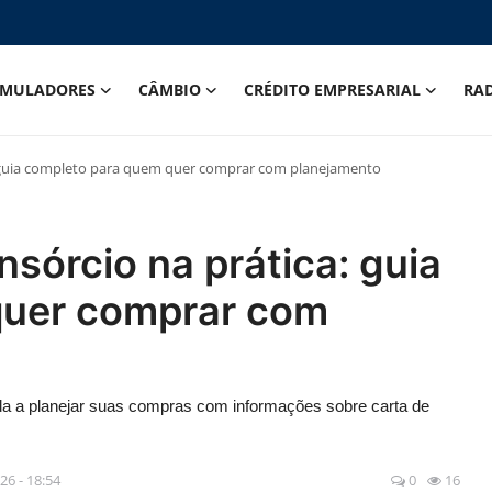
IMULADORES
CÂMBIO
CRÉDITO EMPRESARIAL
RA
 guia completo para quem quer comprar com planejamento
órcio na prática: guia
quer comprar com
da a planejar suas compras com informações sobre carta de
026 - 18:54
0
16