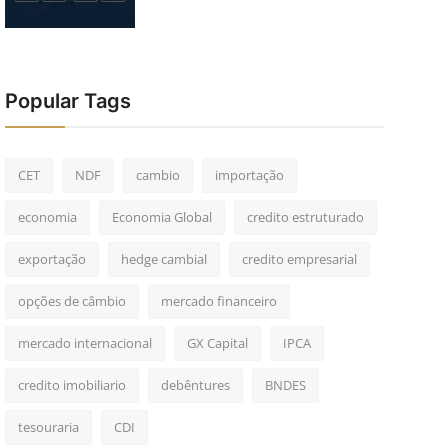
Popular Tags
CET
NDF
cambio
importação
economia
Economia Global
credito estruturado
exportação
hedge cambial
credito empresarial
opções de câmbio
mercado financeiro
mercado internacional
GX Capital
IPCA
credito imobiliario
debêntures
BNDES
tesouraria
CDI