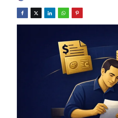
Câmbio
Crédito Empresarial
Newsletter
Radar Econômico
Sobre
GX explica
Investimentos
Seguro de Vida
Motores do Brasil