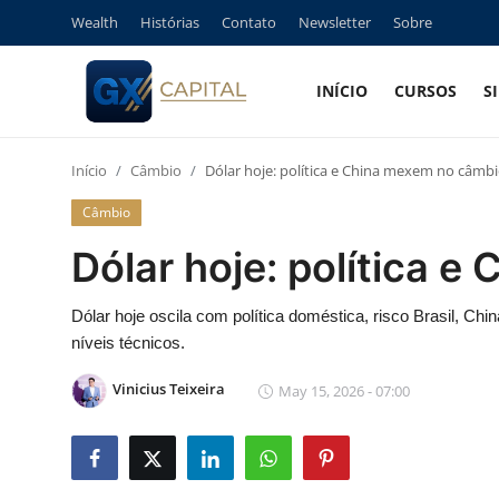
Wealth
Histórias
Contato
Newsletter
Sobre
INÍCIO
CURSOS
S
Entrar
Registrar
Início
Câmbio
Dólar hoje: política e China mexem no câmb
Início
Câmbio
Cursos
Dólar hoje: política 
Simuladores
Dólar hoje oscila com política doméstica, risco Brasil, Ch
níveis técnicos.
Wealth
Vinicius Teixeira
May 15, 2026 - 07:00
Histórias
Contato