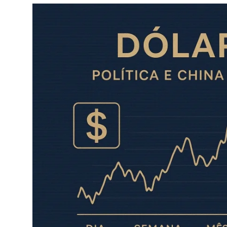
Câmbio
Crédito Empresarial
Newsletter
Radar Econômico
Sobre
GX explica
Investimentos
Seguro de Vida
Motores do Brasil