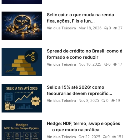
Selic caiu: o que muda na renda
fixa, ações, FIIs e fun...
Vinicius Teixeira
Mar 18, 2026
0
27
Spread de crédito no Brasil: como é
formado e como reduzir
Vinicius Teixeira
Nov 10, 2025
0
17
Selic a 15% até 2026: como
tesourarias devem reprecific...
Vinicius Teixeira
Nov 8, 2025
0
19
Hedge: NDF, termo, swap e opções
— o que muda na prática
Vinicius Teixeira
Oct 22, 2025
0
151