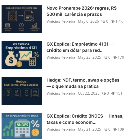
Novo Pronampe 2026: regras, R$
500 mil, carência e prazos
Vinicius Teixeira
May 6, 2026
0
1.4k
GX Explica: Empréstimo 4131 —
crédito em dólar para red...
Vinicius Teixeira
May 23, 2025
0
170
Hedge: NDF, termo, swap e opções
— o que muda na prática
Vinicius Teixeira
Oct 22, 2025
0
151
GX Explica: Crédito BNDES — linhas,
taxas e como econom...
Vinicius Teixeira
May 21, 2025
0
109