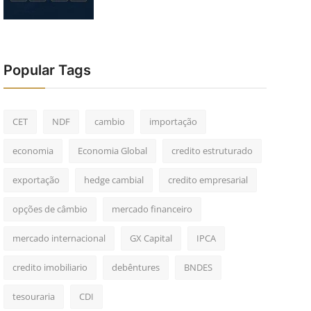
Popular Tags
CET
NDF
cambio
importação
economia
Economia Global
credito estruturado
exportação
hedge cambial
credito empresarial
opções de câmbio
mercado financeiro
mercado internacional
GX Capital
IPCA
credito imobiliario
debêntures
BNDES
tesouraria
CDI