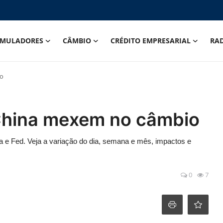
IMULADORES
CÂMBIO
CRÉDITO EMPRESARIAL
RA
io
e China mexem no câmbio
ina e Fed. Veja a variação do dia, semana e mês, impactos e
0
7