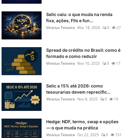
Selic caiu: o que muda na renda
fixa, ações, FIIs e fun...
Vinicius Teixeira
Mar 18, 2026
0
27
Spread de crédito no Brasil: como é
formado e como reduzir
Vinicius Teixeira
Nov 10, 2025
0
17
Selic a 15% até 2026: como
tesourarias devem reprecific...
Vinicius Teixeira
Nov 8, 2025
0
19
Hedge: NDF, termo, swap e opções
— o que muda na prática
Vinicius Teixeira
Oct 22, 2025
0
151