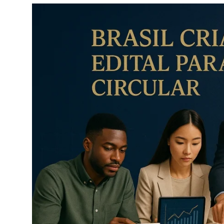
Câmbio
Crédito Empresarial
Newsletter
Radar Econômico
Sobre
GX explica
Investimentos
Seguro de Vida
Motores do Brasil