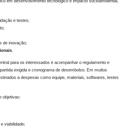
co em desenvolvimento tecnológico e impacto socioambiental,
idação e testes;
to;
es de inovação;
ionais
.
central para os interessados é acompanhar o regulamento e
rapartida exigida e cronograma de desembolso. Em muitos
tinados a despesas como equipe, materiais, softwares, testes
 objetivas:
 viabilidade;