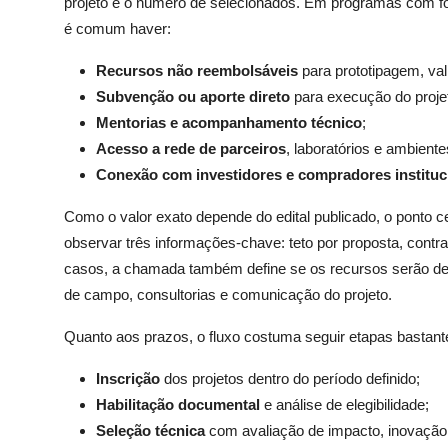
projeto e o número de selecionados. Em programas com fo
é comum haver:
Recursos não reembolsáveis
para prototipagem, val
Subvenção ou aporte direto
para execução do proje
Mentorias e acompanhamento técnico
;
Acesso a rede de parceiros
, laboratórios e ambient
Conexão com investidores e compradores instituc
Como o valor exato depende do edital publicado, o ponto 
observar três informações-chave: teto por proposta, cont
casos, a chamada também define se os recursos serão des
de campo, consultorias e comunicação do projeto.
Quanto aos prazos, o fluxo costuma seguir etapas bastante
Inscrição
dos projetos dentro do período definido;
Habilitação documental
e análise de elegibilidade;
Seleção técnica
com avaliação de impacto, inovação e