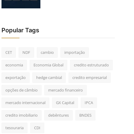
Popular Tags
CET
NDF
cambio
importação
economia
Economia Global
credito estruturado
exportação
hedge cambial
credito empresarial
opções de câmbio
mercado financeiro
mercado internacional
GX Capital
IPCA
credito imobiliario
debêntures
BNDES
tesouraria
CDI