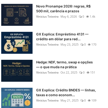
Novo Pronampe 2026: regras, R$
500 mil, carência e prazos
Vinicius Teixeira
May 6, 2026
0
1.4k
GX Explica: Empréstimo 4131 —
crédito em dólar para red...
Vinicius Teixeira
May 23, 2025
0
170
Hedge: NDF, termo, swap e opções
— o que muda na prática
Vinicius Teixeira
Oct 22, 2025
0
151
GX Explica: Crédito BNDES — linhas,
taxas e como econom...
Vinicius Teixeira
May 21, 2025
0
109