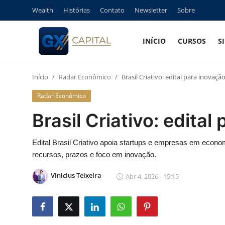
Wealth
Histórias
Contato
Newsletter
Sobre
INÍCIO
CURSOS
S
Entrar
Registrar
Início
Radar Econômico
Brasil Criativo: edital para inovação
Início
Radar Econômico
Cursos
Brasil Criativo: edital
Simuladores
Edital Brasil Criativo apoia startups e empresas em economi
recursos, prazos e foco em inovação.
Wealth
Vinicius Teixeira
Abr 4, 2026 - 15:15
Histórias
Contato