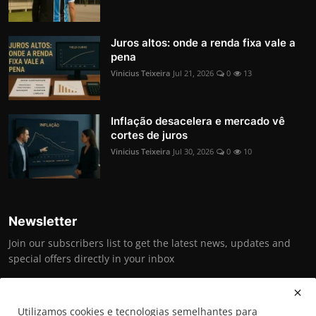
Juros altos: onde a renda fixa vale a
pena
Vinicius Teixeira
Jul 21, 2026
0
13
Inflação desacelera e mercado vê
cortes de juros
Vinicius Teixeira
Jul 30, 2026
0
10
Newsletter
Join our subscribers list to get the latest news, updates and
special offers directly in your inbox
Inscrever-se
Utilizamos cookies e tecnologias semelhantes para