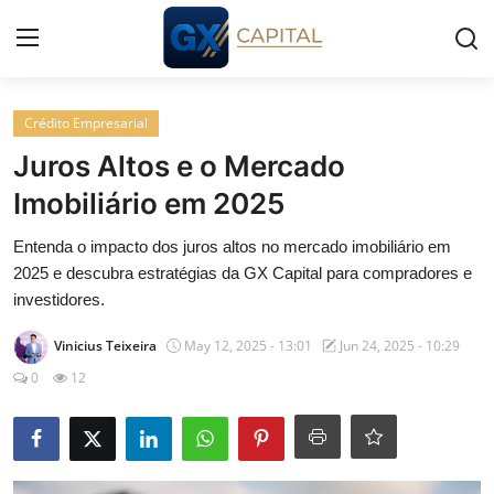
Entrar
Registrar
Crédito Empresarial
Juros Altos e o Mercado
Início
Imobiliário em 2025
Cursos
Entenda o impacto dos juros altos no mercado imobiliário em
2025 e descubra estratégias da GX Capital para compradores e
Simuladores
investidores.
Vinicius Teixeira
May 12, 2025 - 13:01
Jun 24, 2025 - 10:29
Wealth
0
12
Histórias
Contato