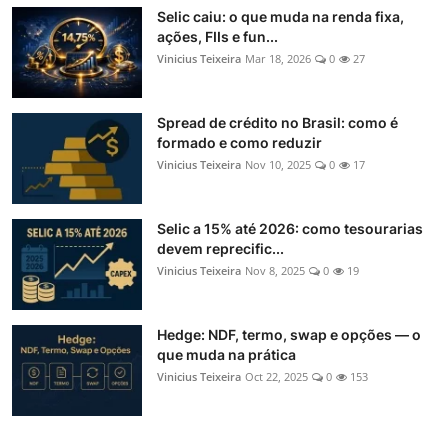
Selic caiu: o que muda na renda fixa,
ações, FIIs e fun...
Vinicius Teixeira
Mar 18, 2026
0
27
Spread de crédito no Brasil: como é
formado e como reduzir
Vinicius Teixeira
Nov 10, 2025
0
17
Selic a 15% até 2026: como tesourarias
devem reprecific...
Vinicius Teixeira
Nov 8, 2025
0
19
Hedge: NDF, termo, swap e opções — o
que muda na prática
Vinicius Teixeira
Oct 22, 2025
0
153