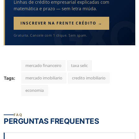
Linhas de crédito empresarial explicadas com
matemática e prazo — sem letra miúda.
INSCREVER NA FRENTE CRÉDITO →
Gratuita. Cancele com 1 clique. Sem spam.
mercado financeiro
taxa selic
mercado imobiliario
credito imobiliario
Tags:
economia
FAQ
PERGUNTAS FREQUENTES