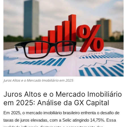
Câmbio
Crédito Empresarial
Newsletter
Radar Econômico
Sobre
GX explica
Juros Altos e o Mercado Imobiliário em 2025
Investimentos
Juros Altos e o Mercado Imobiliário
em 2025: Análise da GX Capital
Seguro de Vida
Em 2025, o mercado imobiliário brasileiro enfrenta o desafio de
Motores do Brasil
taxas de juros elevadas, com a Selic atingindo 14,75%. Essa