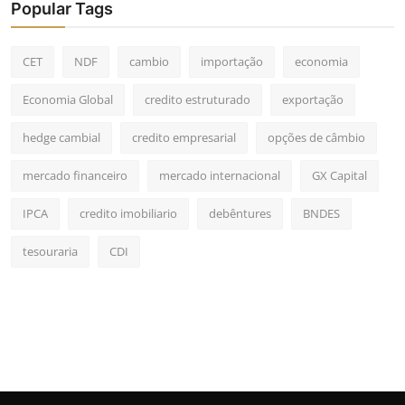
Popular Tags
CET
NDF
cambio
importação
economia
Economia Global
credito estruturado
exportação
hedge cambial
credito empresarial
opções de câmbio
mercado financeiro
mercado internacional
GX Capital
IPCA
credito imobiliario
debêntures
BNDES
tesouraria
CDI