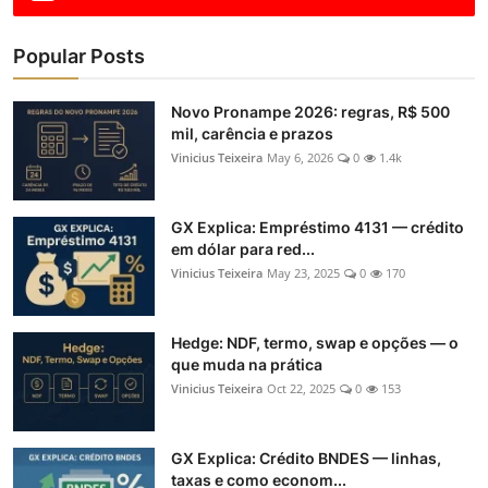
Popular Posts
Novo Pronampe 2026: regras, R$ 500
mil, carência e prazos
Vinicius Teixeira
May 6, 2026
0
1.4k
GX Explica: Empréstimo 4131 — crédito
em dólar para red...
Vinicius Teixeira
May 23, 2025
0
170
Hedge: NDF, termo, swap e opções — o
que muda na prática
Vinicius Teixeira
Oct 22, 2025
0
153
GX Explica: Crédito BNDES — linhas,
taxas e como econom...