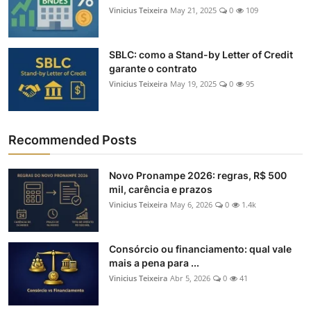
Vinicius Teixeira
May 21, 2025
0
109
SBLC: como a Stand-by Letter of Credit
garante o contrato
Vinicius Teixeira
May 19, 2025
0
95
Recommended Posts
Novo Pronampe 2026: regras, R$ 500
mil, carência e prazos
Vinicius Teixeira
May 6, 2026
0
1.4k
Consórcio ou financiamento: qual vale
mais a pena para ...
Vinicius Teixeira
Abr 5, 2026
0
41