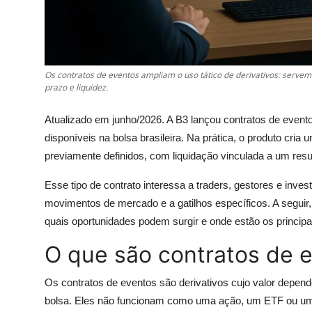
Os contratos de eventos ampliam o uso tático de derivativos: servem
prazo e liquidez.
Atualizado em junho/2026. A B3 lançou contratos de evento
disponíveis na bolsa brasileira. Na prática, o produto cri
previamente definidos, com liquidação vinculada a um resul
Esse tipo de contrato interessa a traders, gestores e inve
movimentos de mercado e a gatilhos específicos. A seguir
quais oportunidades podem surgir e onde estão os principai
O que são contratos de 
Os contratos de eventos são derivativos cujo valor depend
bolsa. Eles não funcionam como uma ação, um ETF ou um con