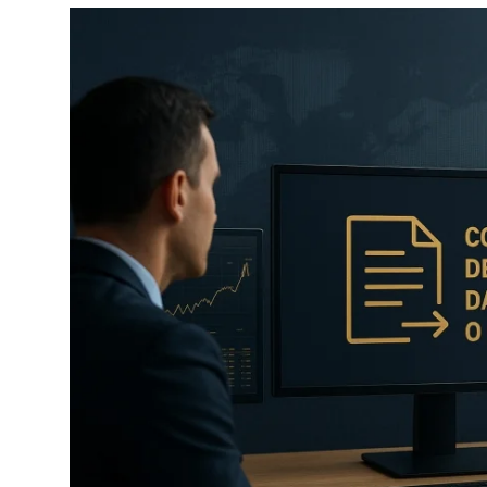
Câmbio
Crédito Empresarial
Newsletter
Radar Econômico
Sobre
GX explica
Investimentos
Seguro de Vida
Motores do Brasil