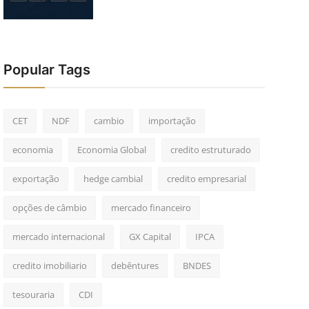
Popular Tags
CET
NDF
cambio
importação
economia
Economia Global
credito estruturado
exportação
hedge cambial
credito empresarial
opções de câmbio
mercado financeiro
mercado internacional
GX Capital
IPCA
credito imobiliario
debêntures
BNDES
tesouraria
CDI