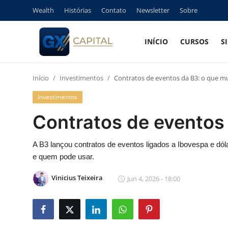
Wealth
Histórias
Contato
Newsletter
Sobre
INÍCIO
CURSOS
S
Entrar
Registrar
Início
Investimentos
Contratos de eventos da B3: o que m
Início
Investimentos
Cursos
Contratos de eventos
Simuladores
A B3 lançou contratos de eventos ligados a Ibovespa e dól
e quem pode usar.
Wealth
Vinicius Teixeira
Jun 4, 2026 - 18:00
Histórias
Contato