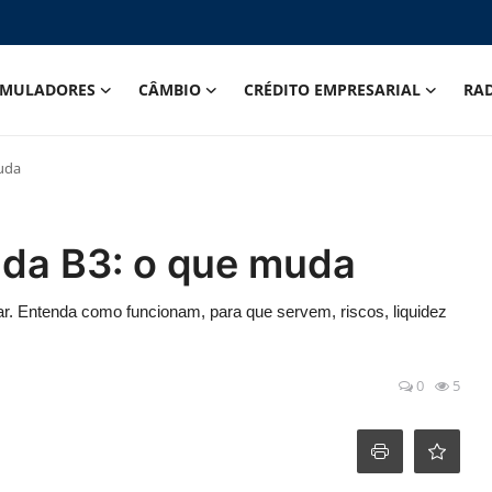
IMULADORES
CÂMBIO
CRÉDITO EMPRESARIAL
RA
uda
 da B3: o que muda
ar. Entenda como funcionam, para que servem, riscos, liquidez
0
5