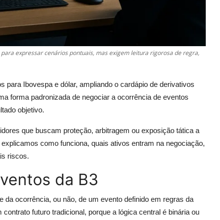
 para expressar cenários pontuais, mas exigem leitura rigorosa de regra,
s para Ibovespa e dólar, ampliando o cardápio de derivativos
a uma forma padronizada de negociar a ocorrência de eventos
tado objetivo.
stidores que buscam proteção, arbitragem ou exposição tática a
, explicamos como funciona, quais ativos entram na negociação,
s riscos.
eventos da B3
e da ocorrência, ou não, de um evento definido em regras da
trato futuro tradicional, porque a lógica central é binária ou