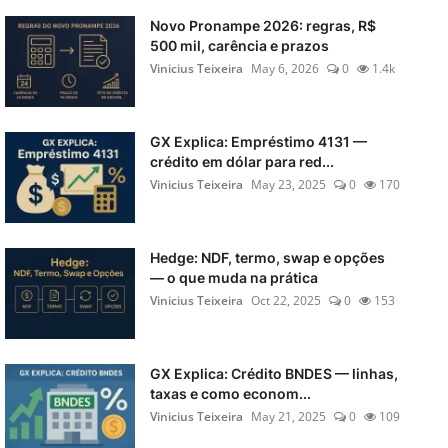
Novo Pronampe 2026: regras, R$
500 mil, carência e prazos
Vinicius Teixeira
May 6, 2026
0
1.4k
GX Explica: Empréstimo 4131 —
crédito em dólar para red...
Vinicius Teixeira
May 23, 2025
0
170
Hedge: NDF, termo, swap e opções
— o que muda na prática
Vinicius Teixeira
Oct 22, 2025
0
153
GX Explica: Crédito BNDES — linhas,
taxas e como econom...
Vinicius Teixeira
May 21, 2025
0
109