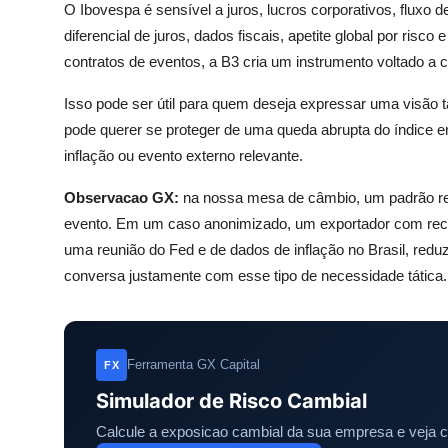
O Ibovespa é sensível a juros, lucros corporativos, fluxo de
diferencial de juros, dados fiscais, apetite global por risc
contratos de eventos, a B3 cria um instrumento voltado a 
Isso pode ser útil para quem deseja expressar uma visão t
pode querer se proteger de uma queda abrupta do índice
inflação ou evento externo relevante.
Observacao GX:
na nossa mesa de câmbio, um padrão rec
evento. Em um caso anonimizado, um exportador com receb
uma reunião do Fed e de dados de inflação no Brasil, reduz
conversa justamente com esse tipo de necessidade tática.
Ferramenta GX Capital
FX
Simulador de Risco Cambial
Calcule a exposicao cambial da sua empresa e veja 