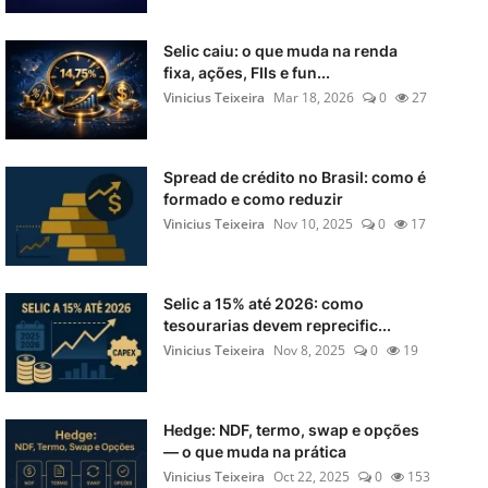
Selic caiu: o que muda na renda
fixa, ações, FIIs e fun...
Vinicius Teixeira
Mar 18, 2026
0
27
Spread de crédito no Brasil: como é
formado e como reduzir
Vinicius Teixeira
Nov 10, 2025
0
17
Selic a 15% até 2026: como
tesourarias devem reprecific...
Vinicius Teixeira
Nov 8, 2025
0
19
Hedge: NDF, termo, swap e opções
— o que muda na prática
Vinicius Teixeira
Oct 22, 2025
0
153