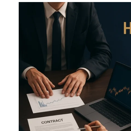
Câmbio
Crédito Empresarial
Newsletter
Radar Econômico
Sobre
GX explica
Investimentos
Seguro de Vida
Motores do Brasil