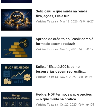
Selic caiu: o que muda na renda
fixa, ações, FIIs e fun...
Vinicius Teixeira
Mar 18, 2026
0
27
Spread de crédito no Brasil: como é
formado e como reduzir
Vinicius Teixeira
Nov 10, 2025
0
17
Selic a 15% até 2026: como
tesourarias devem reprecific...
Vinicius Teixeira
Nov 8, 2025
0
19
Hedge: NDF, termo, swap e opções
— o que muda na prática
Vinicius Teixeira
Oct 22, 2025
0
151