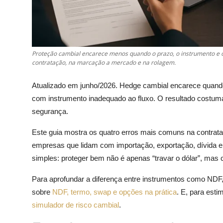
Proteção cambial encarece menos quando o prazo, o instrumento e o
contratação, na marcação a mercado e na rolagem.
Atualizado em junho/2026. Hedge cambial encarece quando 
com instrumento inadequado ao fluxo. O resultado costuma 
segurança.
Este guia mostra os quatro erros mais comuns na contra
empresas que lidam com importação, exportação, dívida em
simples: proteger bem não é apenas “travar o dólar”, mas 
Para aprofundar a diferença entre instrumentos como NDF,
sobre
NDF, termo, swap e opções na prática
. E, para esti
simulador de risco cambial
.