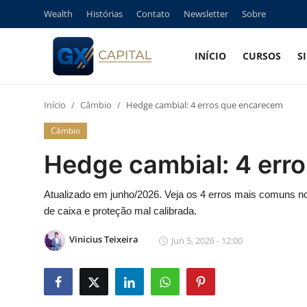
Wealth
Histórias
Contato
Newsletter
Sobre
INÍCIO
CURSOS
S
Entrar
Registrar
Início
Câmbio
Hedge cambial: 4 erros que encarecem
Início
Câmbio
Cursos
Hedge cambial: 4 err
Simuladores
Atualizado em junho/2026. Veja os 4 erros mais comuns n
de caixa e proteção mal calibrada.
Wealth
Vinicius Teixeira
Jun 5, 2026 - 12:00
Histórias
Contato