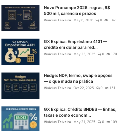
Novo Pronampe 2026: regras, R$
500 mil, carência e prazos
Vinicius Teixeira
May 6, 2026
0
1.4k
GX Explica: Empréstimo 4131 —
crédito em dólar para red...
Vinicius Teixeira
May 23, 2025
0
170
Hedge: NDF, termo, swap e opções
— o que muda na prática
Vinicius Teixeira
Oct 22, 2025
0
151
GX Explica: Crédito BNDES — linhas,
taxas e como econom...
Vinicius Teixeira
May 21, 2025
0
109