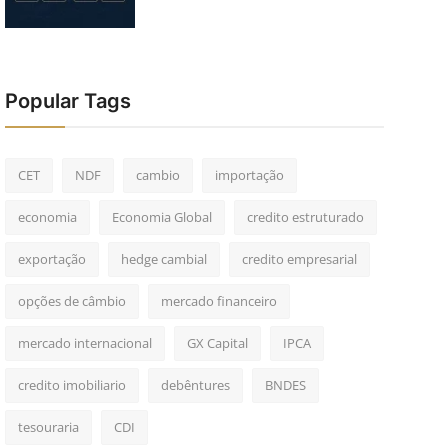
Popular Tags
CET
NDF
cambio
importação
economia
Economia Global
credito estruturado
exportação
hedge cambial
credito empresarial
opções de câmbio
mercado financeiro
mercado internacional
GX Capital
IPCA
credito imobiliario
debêntures
BNDES
tesouraria
CDI