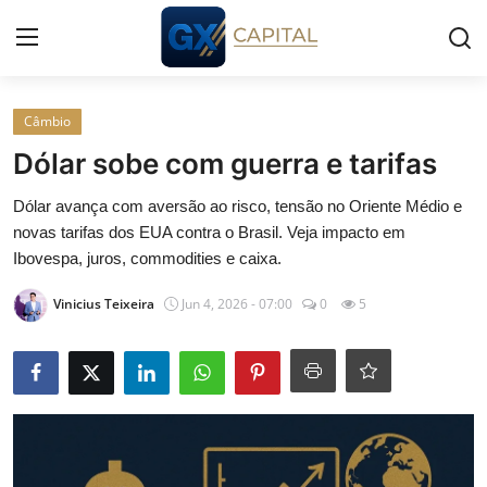
Entrar
Registrar
Câmbio
Dólar sobe com guerra e tarifas
Início
Dólar avança com aversão ao risco, tensão no Oriente Médio e
novas tarifas dos EUA contra o Brasil. Veja impacto em
Cursos
Ibovespa, juros, commodities e caixa.
Simuladores
Vinicius Teixeira
Jun 4, 2026 - 07:00
0
5
Wealth
Histórias
Contato