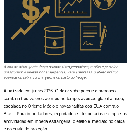
Câmbio
Crédito Empresarial
Newsletter
Radar Econômico
Sobre
A alta do dólar ganha força quando risco geopolítico, tarifas e petróleo
pressionam o apetite por emergentes. Para empresas, o efeito prático
GX explica
aparece no caixa, na margem e no custo do hedge.
Investimentos
Atualizado em junho/2026. O dólar sobe porque o mercado
combina três vetores ao mesmo tempo: aversão global a risco,
Seguro de Vida
escalada no Oriente Médio e novas tarifas dos EUA contra o
Brasil. Para importadores, exportadores, tesourarias e empresas
Motores do Brasil
endividadas em moeda estrangeira, o efeito é imediato no caixa
e no custo de proteção.