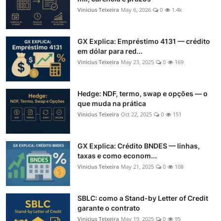
Vinicius Teixeira
May 6, 2026
0
1.4k
GX Explica: Empréstimo 4131 — crédito
em dólar para red...
Vinicius Teixeira
May 23, 2025
0
169
Hedge: NDF, termo, swap e opções — o
que muda na prática
Vinicius Teixeira
Oct 22, 2025
0
151
GX Explica: Crédito BNDES — linhas,
taxas e como econom...
Vinicius Teixeira
May 21, 2025
0
108
SBLC: como a Stand-by Letter of Credit
garante o contrato
Vinicius Teixeira
May 19, 2025
0
95