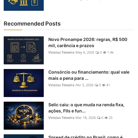
Recommended Posts
Novo Pronampe 2026: regras, R$ 500
mil, carência e prazos
Vinicius Teixeira
May 6, 2026
0
1.4k
Consórcio ou financiamento: qual vale
mais a pena para ...
Vinicius Teixeira
Abr 5, 2026
0
41
Selic caiu: o que muda na renda fixa,
ações, FIIs e fun...
Vinicius Teixeira
Mar 18, 2026
0
25
Spread de crédito no Brasil: como é