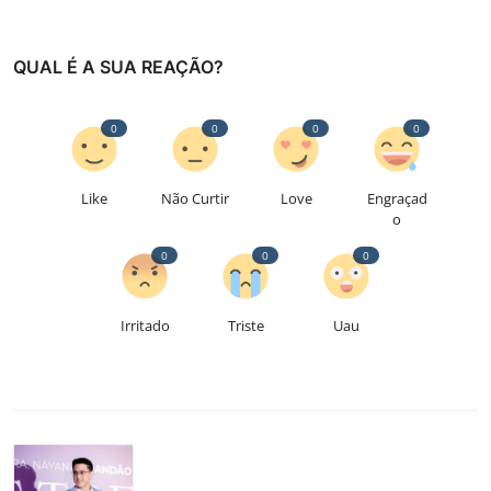
QUAL É A SUA REAÇÃO?
0
0
0
0
Like
Não Curtir
Love
Engraçad
o
0
0
0
Irritado
Triste
Uau