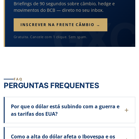
Briefings de 90 segundos sobre câmbio, hedge e
movimentos do BCB — direto no seu inbox.
INSCREVER NA FRENTE CÂMBIO →
Gratuita. Cancele com 1 clique. Sem spam.
FAQ
PERGUNTAS FREQUENTES
Por que o dólar está subindo com a guerra e
as tarifas dos EUA?
Como a alta do dólar afeta o Ibovespa e os