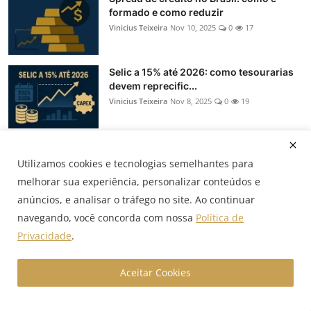
formado e como reduzir
Vinicius Teixeira
Nov 10, 2025
0
17
Selic a 15% até 2026: como tesourarias
devem reprecific...
Vinicius Teixeira
Nov 8, 2025
0
19
Hedge: NDF, termo, swap e opções — o
que muda na prática
Utilizamos cookies e tecnologias semelhantes para
Vinicius Teixeira
Oct 22, 2025
0
151
melhorar sua experiência, personalizar conteúdos e
anúncios, e analisar o tráfego no site. Ao continuar
navegando, você concorda com nossa
Política de
Popular Tags
Privacidade
.
CET
NDF
cambio
importação
economia
Aceitar Cookies
Economia Global
credito estruturado
exportação