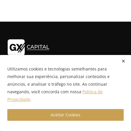
A GX Capital é uma boutique financeira digital especializada
em câmbio estruturado, crédito empresarial e soluções com
Utilizamos cookies e tecnologias semelhantes para
inteligência artificial para empresas que operam em alto
melhorar sua experiência, personalizar conteúdos e
volume. Acesse nosso portal e conecte-se ao futuro das
anúncios, e analisar o tráfego no site. Ao continuar
finanças corporativas com conteúdos estratégicos,
navegando, você concorda com nossa
Política de
simuladores inteligentes e assessoria especializada.
Privacidade
.
Aceitar Cookies