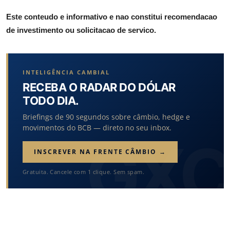
Este conteudo e informativo e nao constitui recomendacao
de investimento ou solicitacao de servico.
INTELIGÊNCIA CAMBIAL
RECEBA O RADAR DO DÓLAR
TODO DIA.
Briefings de 90 segundos sobre câmbio, hedge e
movimentos do BCB — direto no seu inbox.
INSCREVER NA FRENTE CÂMBIO →
Gratuita. Cancele com 1 clique. Sem spam.