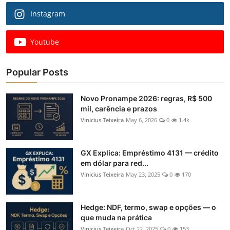
Instagram
Youtube
Popular Posts
Novo Pronampe 2026: regras, R$ 500
mil, carência e prazos
Vinicius Teixeira
May 6, 2026
0
1.4k
GX Explica: Empréstimo 4131 — crédito
em dólar para red...
Vinicius Teixeira
May 23, 2025
0
170
Hedge: NDF, termo, swap e opções — o
que muda na prática
Vinicius Teixeira
Oct 22, 2025
0
153