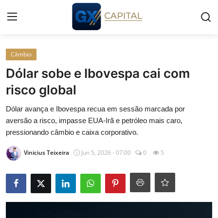
Entrar
Registrar
Câmbio
Dólar sobe e Ibovespa cai com
Início
risco global
Cursos
Dólar avança e Ibovespa recua em sessão marcada por
aversão a risco, impasse EUA-Irã e petróleo mais caro,
Simuladores
pressionando câmbio e caixa corporativo.
Vinicius Teixeira
Jun 5, 2026 - 07:00
0
5
Wealth
Histórias
Contato