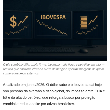
Câmbio
Crédito Empresarial
Newsletter
Radar Econômico
Sobre
GX explica
O dia combina dólar mais firme, Ibovespa mais fraco e petróleo em alta —
um trio que costuma elevar o custo do hedge e apertar margens de quem
compra insumos externos.
Investimentos
Atualizado em junho/2026. O dólar sobe e o Ibovespa cai hoje
Seguro de Vida
sob pressão da aversão a risco global, do impasse entre EUA e
Irã e da alta do petróleo, que reforça a busca por proteção
Motores do Brasil
cambial e reduz apetite por ativos brasileiros.