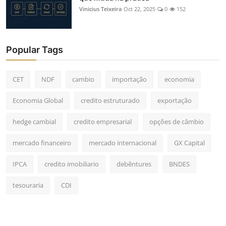
Vinicius Teixeira
Oct 22, 2025
0
152
Popular Tags
CET
NDF
cambio
importação
economia
Economia Global
credito estruturado
exportação
hedge cambial
credito empresarial
opções de câmbio
mercado financeiro
mercado internacional
GX Capital
IPCA
credito imobiliario
debêntures
BNDES
tesouraria
CDI