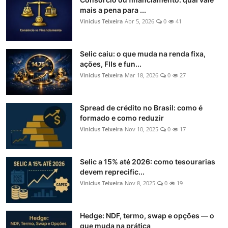
mais a pena para ...
Vinicius Teixeira
Abr 5, 2026
0
41
Selic caiu: o que muda na renda fixa,
ações, FIIs e fun...
Vinicius Teixeira
Mar 18, 2026
0
27
Spread de crédito no Brasil: como é
formado e como reduzir
Vinicius Teixeira
Nov 10, 2025
0
17
Selic a 15% até 2026: como tesourarias
devem reprecific...
Vinicius Teixeira
Nov 8, 2025
0
19
Hedge: NDF, termo, swap e opções — o
que muda na prática