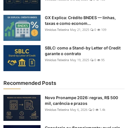
GX Explica: Crédito BNDES — linhas,
taxas e como econom...
Vinicius Teixeira
May 21, 2025
0
109
SBLC: como a Stand-by Letter of Credit
garante o contrato
Vinicius Teixeira
May 19, 2025
0
95
Recommended Posts
Novo Pronampe 2026: regras, R$ 500
mil, carência e prazos
Vinicius Teixeira
May 6, 2026
0
1.4k
Consórcio ou financiamento: qual vale