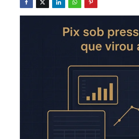
Câmbio
Crédito Empresarial
Newsletter
Radar Econômico
Sobre
GX explica
Investimentos
Seguro de Vida
Motores do Brasil