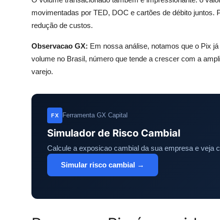
movimentadas por TED, DOC e cartões de débito juntos. P
redução de custos.
Observacao GX:
Em nossa análise, notamos que o Pix já
volume no Brasil, número que tende a crescer com a amplia
varejo.
Ferramenta GX Capital
FX
Simulador de Risco Cambial
Calcule a exposicao cambial da sua empresa e veja 
Simular risco cambial →