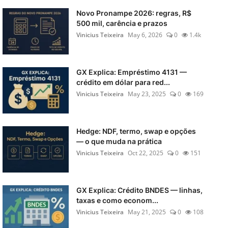
Novo Pronampe 2026: regras, R$
500 mil, carência e prazos
Vinicius Teixeira
May 6, 2026
0
1.4k
GX Explica: Empréstimo 4131 —
crédito em dólar para red...
Vinicius Teixeira
May 23, 2025
0
169
Hedge: NDF, termo, swap e opções
— o que muda na prática
Vinicius Teixeira
Oct 22, 2025
0
151
GX Explica: Crédito BNDES — linhas,
taxas e como econom...
Vinicius Teixeira
May 21, 2025
0
108