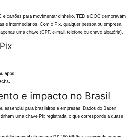
OC e cartões para movimentar dinheiro. TED e DOC demoravam
as e intermediários. Com o Pix, qualquer pessoa ou empresa
apenas uma chave (CPF, e-mail, telefone ou chave aleatória).
 Pix
ou apps.
techs.
ento e impacto no Brasil
ou essencial para brasileiros e empresas. Dados do Bacen
 tinham uma chave Pix registrada, o que corresponde a quase
r médio mensal ultrapassa R$ 450 bilhões, superando somas