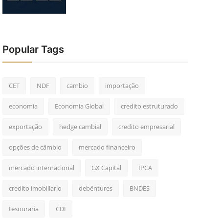
Popular Tags
CET
NDF
cambio
importação
economia
Economia Global
credito estruturado
exportação
hedge cambial
credito empresarial
opções de câmbio
mercado financeiro
mercado internacional
GX Capital
IPCA
credito imobiliario
debêntures
BNDES
tesouraria
CDI