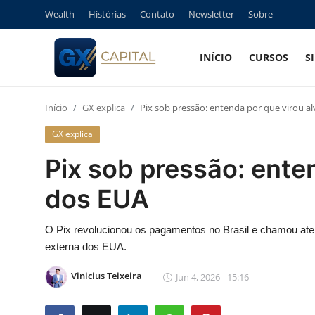
Wealth
Histórias
Contato
Newsletter
Sobre
INÍCIO
CURSOS
S
Entrar
Registrar
Início
GX explica
Pix sob pressão: entenda por que virou a
Início
GX explica
Cursos
Pix sob pressão: ente
Simuladores
dos EUA
Wealth
O Pix revolucionou os pagamentos no Brasil e chamou ate
externa dos EUA.
Histórias
Vinicius Teixeira
Jun 4, 2026 - 15:16
Contato