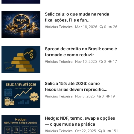
Selic caiu: o que muda na renda
fixa, ações, FIIs e fun...
Vinicius Teixeira
Mar 18, 2026
0
26
Spread de crédito no Brasil: como é
formado e como reduzir
Vinicius Teixeira
Nov 10, 2025
0
17
Selic a 15% até 2026: como
tesourarias devem reprecific...
Vinicius Teixeira
Nov 8, 2025
0
19
Hedge: NDF, termo, swap e opções
— o que muda na prática
Vinicius Teixeira
Oct 22, 2025
0
151