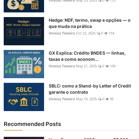
Vinicius Teixeira
May 23, 2025
0
172
Hedge: NDF, termo, swap e opções — o
que muda na prática
Vinicius Teixeira
Oct 22, 2025
0
154
GX Explica: Crédito BNDES — linhas,
taxas e como econom...
Vinicius Teixeira
May 21, 2025
0
109
SBLC: como a Stand-by Letter of Credit
garante o contrato
Vinicius Teixeira
May 19, 2025
0
95
Recommended Posts