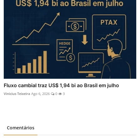
Fluxo cambial traz US$ 1,94 bi ao Brasil em julho
Vinicius Teixeira
Ago 6, 2026
0
3
Comentários