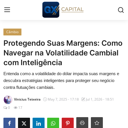
Entrar
Registrar
Câmbio
Protegendo Suas Margens: Como
Início
Navegar na Volatilidade Cambial
com Inteligência
Cursos
Entenda como a volatilidade do dólar impacta suas margens e
Simuladores
descubra estratégias inteligentes para proteger seu negócio
contra flutuações cambiais.
Wealth
Vinicius Teixeira
May 7, 2025 - 17:18
Jul 1, 2026 - 18:51
Histórias
0
17
Contato