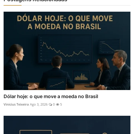
Dólar hoje: o que move a moeda no Brasil
Vinicius Teixeira
Ago 3, 2026
0
5