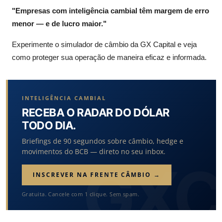
"Empresas com inteligência cambial têm margem de erro
menor — e de lucro maior."
Experimente o simulador de câmbio da GX Capital e veja
como proteger sua operação de maneira eficaz e informada.
INTELIGÊNCIA CAMBIAL
RECEBA O RADAR DO DÓLAR
TODO DIA.
Briefings de 90 segundos sobre câmbio, hedge e
movimentos do BCB — direto no seu inbox.
INSCREVER NA FRENTE CÂMBIO →
Gratuita. Cancele com 1 clique. Sem spam.