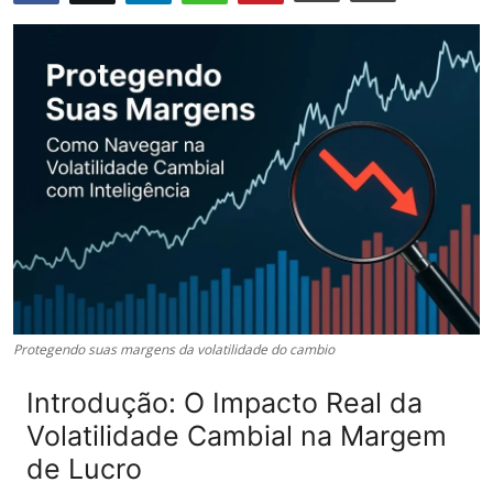
Câmbio
Crédito Empresarial
Newsletter
Radar Econômico
Sobre
GX explica
Investimentos
Protegendo suas margens da volatilidade do cambio
Seguro de Vida
Introdução: O Impacto Real da
Volatilidade Cambial na Margem
Motores do Brasil
de Lucro