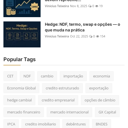
Vinicius Teixeira
Nov 8, 2025
0
19
Hedge: NDF, termo, swap e opções — o
que muda na prática
Vinicius Teixeira
Oct 22, 2025
0
154
Popular Tags
CET
NDF
cambio
importação
economia
Economia Global
credito estruturado
exportação
hedge cambial
credito empresarial
opções de câmbio
mercado financeiro
mercado internacional
GX Capital
IPCA
credito imobiliario
debêntures
BNDES