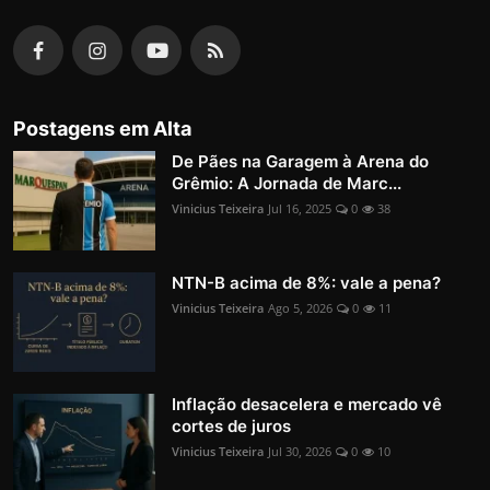
Postagens em Alta
De Pães na Garagem à Arena do
Grêmio: A Jornada de Marc...
Vinicius Teixeira
Jul 16, 2025
0
38
NTN-B acima de 8%: vale a pena?
Vinicius Teixeira
Ago 5, 2026
0
11
Inflação desacelera e mercado vê
cortes de juros
Vinicius Teixeira
Jul 30, 2026
0
10