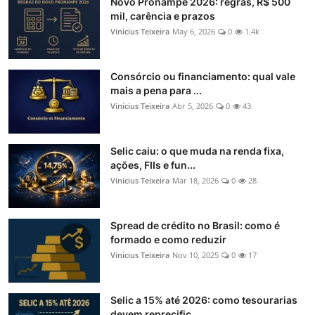
Novo Pronampe 2026: regras, R$ 500
mil, carência e prazos
Vinicius Teixeira
May 6, 2026
0
1.4k
Consórcio ou financiamento: qual vale
mais a pena para ...
Vinicius Teixeira
Abr 5, 2026
0
43
Selic caiu: o que muda na renda fixa,
ações, FIIs e fun...
Vinicius Teixeira
Mar 18, 2026
0
28
Spread de crédito no Brasil: como é
formado e como reduzir
Vinicius Teixeira
Nov 10, 2025
0
17
Selic a 15% até 2026: como tesourarias
devem reprecific...