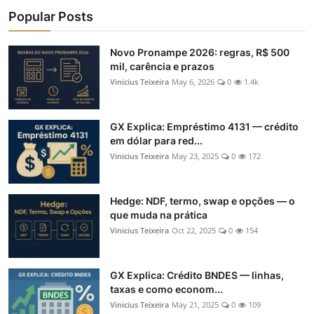
Popular Posts
Novo Pronampe 2026: regras, R$ 500
mil, carência e prazos
Vinicius Teixeira
May 6, 2026
0
1.4k
GX Explica: Empréstimo 4131 — crédito
em dólar para red...
Vinicius Teixeira
May 23, 2025
0
172
Hedge: NDF, termo, swap e opções — o
que muda na prática
Vinicius Teixeira
Oct 22, 2025
0
154
GX Explica: Crédito BNDES — linhas,
taxas e como econom...
Vinicius Teixeira
May 21, 2025
0
109