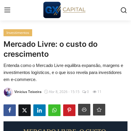
Entrar
Registrar
Investimentos
Mercado Livre: o custo do
Início
crescimento
Cursos
Entenda como o Mercado Livre equilibra expansão, margens e
investimentos logísticos, e o que isso revela para investidores
Simuladores
em e-commerce.
Vinicius Teixeira
Abr 8, 2026 - 15:15
0
11
Wealth
Histórias
Contato