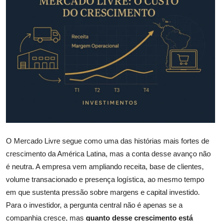
Câmbio
Crédito Empresarial
Newsletter
Radar Econômico
Sobre
GX explica
O Mercado Livre segue como uma das histórias mais fortes de
Investimentos
crescimento da América Latina, mas a conta desse avanço não
é neutra. A empresa vem ampliando receita, base de clientes,
Seguro de Vida
volume transacionado e presença logística, ao mesmo tempo
em que sustenta pressão sobre margens e capital investido.
Motores do Brasil
Para o investidor, a pergunta central não é apenas se a
companhia cresce, mas
quanto desse crescimento está