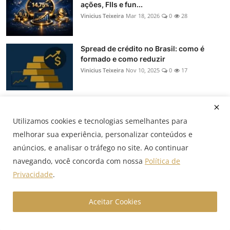
ações, FIIs e fun...
Vinicius Teixeira
Mar 18, 2026
0
28
Spread de crédito no Brasil: como é
formado e como reduzir
Vinicius Teixeira
Nov 10, 2025
0
17
Selic a 15% até 2026: como tesourarias
devem reprecific...
Utilizamos cookies e tecnologias semelhantes para
Vinicius Teixeira
Nov 8, 2025
0
19
melhorar sua experiência, personalizar conteúdos e
anúncios, e analisar o tráfego no site. Ao continuar
Hedge: NDF, termo, swap e opções — o
navegando, você concorda com nossa
Política de
que muda na prática
Privacidade
.
Vinicius Teixeira
Oct 22, 2025
0
154
Aceitar Cookies
Popular Tags