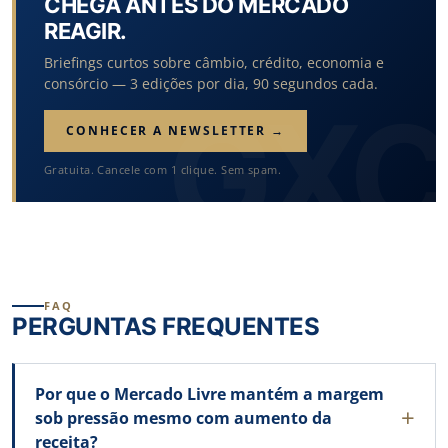
CHEGA ANTES DO MERCADO
REAGIR.
Briefings curtos sobre câmbio, crédito, economia e
consórcio — 3 edições por dia, 90 segundos cada.
CONHECER A NEWSLETTER →
Gratuita. Cancele com 1 clique. Sem spam.
FAQ
PERGUNTAS FREQUENTES
Por que o Mercado Livre mantém a margem
sob pressão mesmo com aumento da
receita?