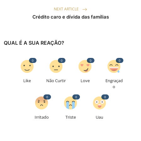
NEXT ARTICLE
Crédito caro e dívida das famílias
QUAL É A SUA REAÇÃO?
0
0
0
0
Like
Não Curtir
Love
Engraçad
o
0
0
0
Irritado
Triste
Uau