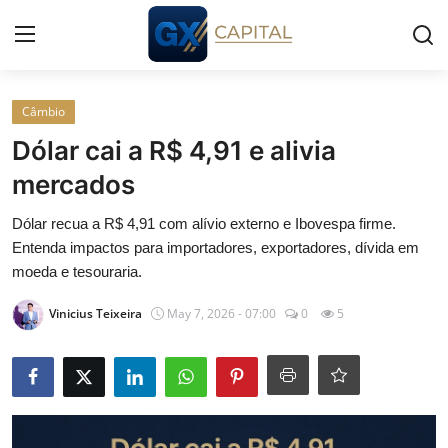
Entrar
Registrar
Câmbio
Dólar cai a R$ 4,91 e alivia
Início
mercados
Cursos
Dólar recua a R$ 4,91 com alívio externo e Ibovespa firme.
Entenda impactos para importadores, exportadores, dívida em
Simuladores
moeda e tesouraria.
Vinicius Teixeira
May 7, 2026 - 07:00
0
5
Wealth
Histórias
Contato