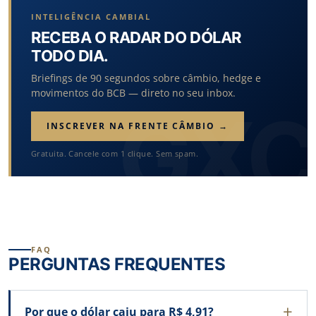
INTELIGÊNCIA CAMBIAL
RECEBA O RADAR DO DÓLAR
TODO DIA.
Briefings de 90 segundos sobre câmbio, hedge e
movimentos do BCB — direto no seu inbox.
INSCREVER NA FRENTE CÂMBIO →
Gratuita. Cancele com 1 clique. Sem spam.
FAQ
PERGUNTAS FREQUENTES
Por que o dólar caiu para R$ 4,91?