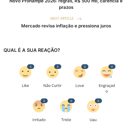
Novo Pronampe 2026: regras, R$ 500 mil, carência e
prazos
NEXT ARTICLE
Mercado revisa inflação e pressiona juros
QUAL É A SUA REAÇÃO?
0
0
0
0
Like
Não Curtir
Love
Engraçad
o
0
0
0
Irritado
Triste
Uau