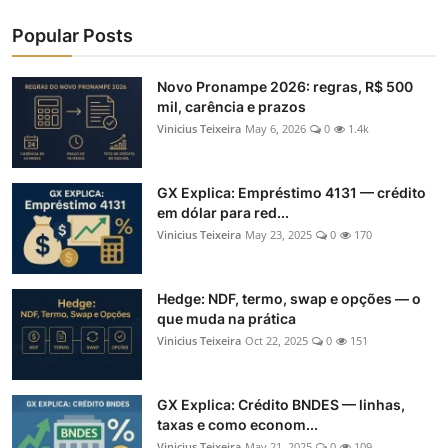
Popular Posts
Novo Pronampe 2026: regras, R$ 500
mil, carência e prazos
Vinicius Teixeira
May 6, 2026
0
1.4k
GX Explica: Empréstimo 4131 — crédito
em dólar para red...
Vinicius Teixeira
May 23, 2025
0
170
Hedge: NDF, termo, swap e opções — o
que muda na prática
Vinicius Teixeira
Oct 22, 2025
0
151
GX Explica: Crédito BNDES — linhas,
taxas e como econom...
Vinicius Teixeira
May 21, 2025
0
109