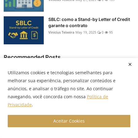
SBLC: como a Stand-by Letter of Credit
garante o contrato
Vinicius Teixeira
May 19, 2025
0
95
Recommended Posts
Utilizamos cookies e tecnologias semelhantes para
Novo Pronampe 2026: regras, R$ 500
mil, carência e prazos
melhorar sua experiência, personalizar conteúdos e
Vinicius Teixeira
May 6, 2026
0
1.4k
anúncios, e analisar o tráfego no site. Ao continuar
navegando, você concorda com nossa
Política de
Privacidade
.
Consórcio ou financiamento: qual vale
mais a pena para ...
Vinicius Teixeira
Abr 5, 2026
0
41
Aceitar Cookies