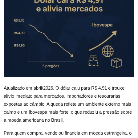
Câmbio
Crédito Empresarial
Newsletter
Radar Econômico
Sobre
GX explica
Atualizado em abril/2026. O dólar caiu para R$ 4,91 e trouxe
Investimentos
alívio imediato para mercados, importadores e tesourarias
expostas ao câmbio. A queda reflete um ambiente externo mais
Seguro de Vida
calmo e um Ibovespa mais forte, o que reduziu a pressão sobre
a moeda americana no Brasil.
Motores do Brasil
Para quem compra, vende ou financia em moeda estrangeira, o