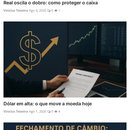
Real oscila o dobro: como proteger o caixa
Vinicius Teixeira
Ago 6, 2026
0
1
Dólar em alta: o que move a moeda hoje
Vinicius Teixeira
Ago 1, 2026
0
4