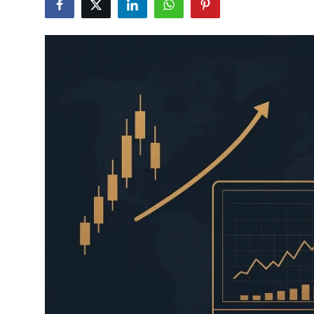
Câmbio
Crédito Empresarial
Newsletter
Radar Econômico
Sobre
GX explica
Investimentos
Seguro de Vida
Motores do Brasil