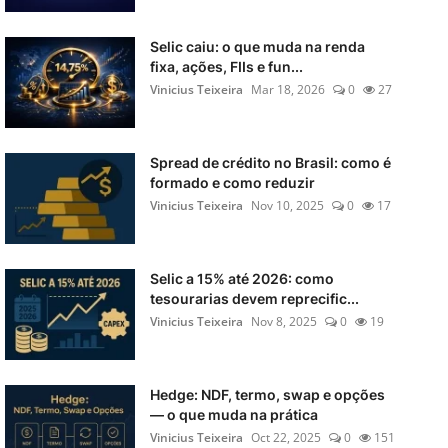
Selic caiu: o que muda na renda
fixa, ações, FIIs e fun...
Vinicius Teixeira
Mar 18, 2026
0
27
Spread de crédito no Brasil: como é
formado e como reduzir
Vinicius Teixeira
Nov 10, 2025
0
17
Selic a 15% até 2026: como
tesourarias devem reprecific...
Vinicius Teixeira
Nov 8, 2025
0
19
Hedge: NDF, termo, swap e opções
— o que muda na prática
Vinicius Teixeira
Oct 22, 2025
0
151