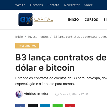
Wealth
Histórias
Contato
Newsletter
Sobre
INÍCIO
CURSOS
S
Entrar
Registrar
Início
Investimentos
B3 lança contratos de eventos: Iboves
Início
Investimentos
Cursos
B3 lança contratos de
Simuladores
dólar e bitcoin
Wealth
Entenda os contratos de eventos da B3 para Ibovespa, dól
especulação e o impacto para mesas.
Histórias
Vinicius Teixeira
May 27, 2026 - 12:30
Contato