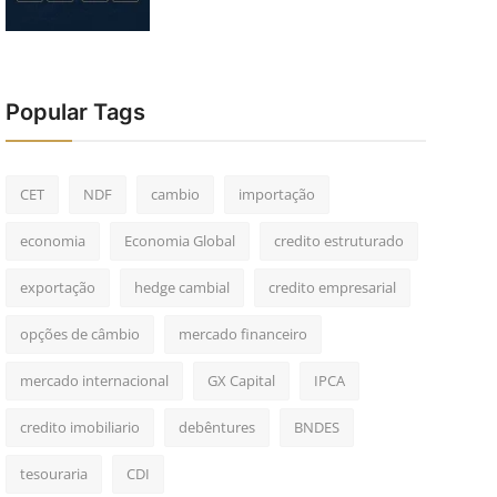
Popular Tags
CET
NDF
cambio
importação
economia
Economia Global
credito estruturado
exportação
hedge cambial
credito empresarial
opções de câmbio
mercado financeiro
mercado internacional
GX Capital
IPCA
credito imobiliario
debêntures
BNDES
tesouraria
CDI