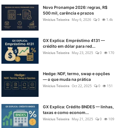
Novo Pronampe 2026: regras, R$
500 mil, carência e prazos
Vinicius Teixeira
May 6, 2026
0
1.4k
GX Explica: Empréstimo 4131 —
crédito em dólar para red...
Vinicius Teixeira
May 23, 2025
0
170
Hedge: NDF, termo, swap e opções
— o que muda na prática
Vinicius Teixeira
Oct 22, 2025
0
151
GX Explica: Crédito BNDES — linhas,
taxas e como econom...
Vinicius Teixeira
May 21, 2025
0
109