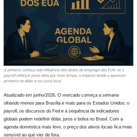
Câmbio
Crédito Empresarial
Newsletter
Radar Econômico
Sobre
A semana começa sob influência dos dados de emprego dos EUA: se o
payroll reforçar juros altos por mais tempo, o impacto tende a aparecer
GX explica
primeiro no dólar e na curva local.
Investimentos
Atualizado em junho/2026. O mercado começa a semana
olhando menos para Brasília e mais para os Estados Unidos: o
Seguro de Vida
payroll, os discursos do Fed e a sequência de indicadores
globais podem redefinir dólar, juros e bolsa no Brasil. Com a
Motores do Brasil
agenda doméstica mais leve, o preço dos ativos locais fica mais
sensível ao que vier de fora.