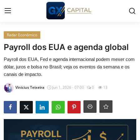
Entrar
Registrar
Radar Econômico
Payroll dos EUA e agenda global
Início
Payroll dos EUA, Fed e agenda internacional podem mexer com
dólar, juros e bolsa no Brasil; veja os eventos da semana e os
Cursos
canais de impacto.
Simuladores
Vinicius Teixeira
Jun 1, 2026 - 07:00
0
13
Wealth
Histórias
Contato