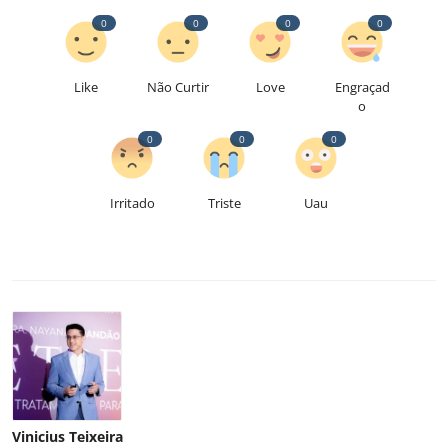
0
0
0
0
Like
Não Curtir
Love
Engraçad
o
0
0
0
Irritado
Triste
Uau
Vinicius Teixeira