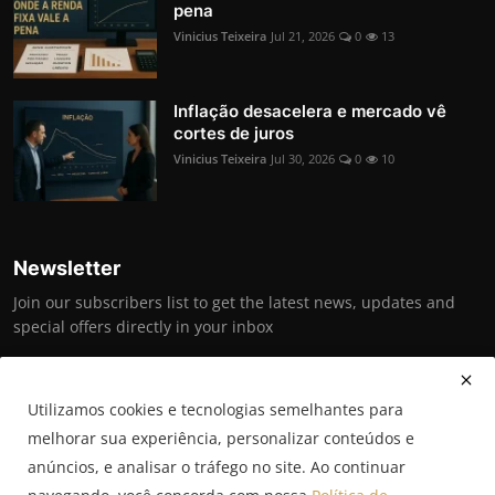
pena
Vinicius Teixeira
Jul 21, 2026
0
13
Inflação desacelera e mercado vê
cortes de juros
Vinicius Teixeira
Jul 30, 2026
0
10
Newsletter
Join our subscribers list to get the latest news, updates and
special offers directly in your inbox
Inscrever-se
Utilizamos cookies e tecnologias semelhantes para
CONHEÇA AS FRENTES EDITORIAIS →
melhorar sua experiência, personalizar conteúdos e
anúncios, e analisar o tráfego no site. Ao continuar