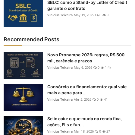
SBLC: como a Stand-by Letter of Credit
garante o contrato
Vinicius Teixeira
May 19, 2025
0
95
Recommended Posts
Novo Pronampe 2026: regras, R$ 500
mil, carência e prazos
Vinicius Teixeira
May 6, 2026
0
1.4k
Consórcio ou financiamento: qual vale
mais a pena para ...
Vinicius Teixeira
Abr 5, 2026
0
41
Selic caiu: o que muda na renda fixa,
ações, FIIs e fun...
Vinicius Teixeira
Mar 18, 2026
0
27