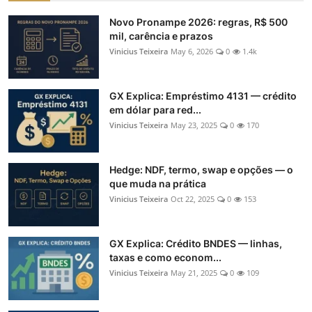
Novo Pronampe 2026: regras, R$ 500
mil, carência e prazos
Vinicius Teixeira
May 6, 2026
0
1.4k
GX Explica: Empréstimo 4131 — crédito
em dólar para red...
Vinicius Teixeira
May 23, 2025
0
170
Hedge: NDF, termo, swap e opções — o
que muda na prática
Vinicius Teixeira
Oct 22, 2025
0
153
GX Explica: Crédito BNDES — linhas,
taxas e como econom...
Vinicius Teixeira
May 21, 2025
0
109