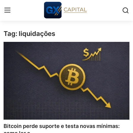
Tag: liquidações
Entrar
Registrar
Início
Cursos
Simuladores
Wealth
Histórias
Contato
Bitcoin perde suporte e testa novas mínimas: