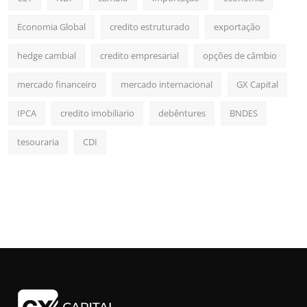
Economia Global
credito estruturado
exportação
hedge cambial
credito empresarial
opções de câmbio
mercado financeiro
mercado internacional
GX Capital
IPCA
credito imobiliario
debêntures
BNDES
tesouraria
CDI