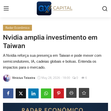
Entrar
Registrar
Radar Econômico
Nvidia amplia investimento em
Início
Taiwan
Cursos
A Nvidia reforça sua presença em Taiwan e pode mexer com
semicondutores, IA, cadeias globais e bolsas. Entenda os
Simuladores
impactos para o mercado.
Vinicius Teixeira
May 28, 2026 - 18:00
0
6
Wealth
Histórias
Contato