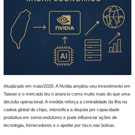
Câmbio
Crédito Empresarial
Newsletter
Radar Econômico
Sobre
GX explica
Atualizado em maio/2026. A Nvidia ampliou seu investimento em
Investimentos
Taiwan e o mercado leu o anúncio como muito mais do que uma
decisão operacional. A medida reforça a centralidade da ilha na
Seguro de Vida
cadeia global de chips, intensifica a disputa por capacidade
produtiva em semicondutores e pode influenciar ações de
Motores do Brasil
tecnologia, fornecedores e o apetite por risco nas bolsas.