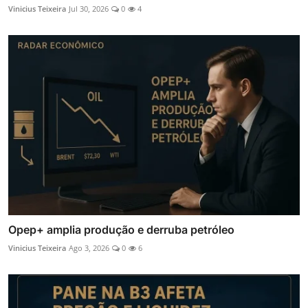
Vinicius Teixeira
Jul 30, 2026
0
4
Opep+ amplia produção e derruba petróleo
Vinicius Teixeira
Ago 3, 2026
0
6