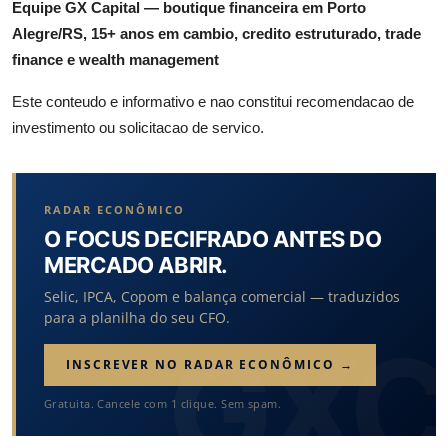
Equipe GX Capital — boutique financeira em Porto
Alegre/RS, 15+ anos em cambio, credito estruturado, trade
finance e wealth management
Este conteudo e informativo e nao constitui recomendacao de
investimento ou solicitacao de servico.
RADAR ECONÔMICO
O FOCUS DECIFRADO ANTES DO
MERCADO ABRIR.
Selic, IPCA, Copom e balança comercial — traduzidos
para a planilha do seu CFO.
INSCREVER NO RADAR ECONÔMICO →
Gratuita. Cancele com 1 clique. Sem spam.