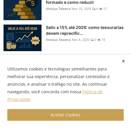
formado e como reduzir
Vinicius Teixeira
Nov 10, 2025
0
17
Selic a 15% até 2026: como tesourarias
devem reprecific...
Vinicius Teixeira
Nov 8, 2025
0
19
Hedge: NDF, termo, swap e opções — o
que muda na prática
Utilizamos cookies e tecnologias semelhantes para
Vinicius Teixeira
Oct 22, 2025
0
153
melhorar sua experiência, personalizar conteúdos e
anúncios, e analisar o tráfego no site. Ao continuar
navegando, você concorda com nossa
Política de
Popular Tags
Privacidade
.
CET
NDF
cambio
importação
economia
Aceitar Cookies
Economia Global
credito estruturado
exportação