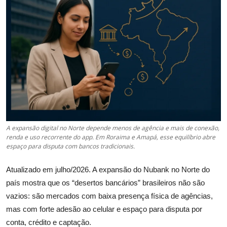
Câmbio
Crédito Empresarial
Newsletter
Radar Econômico
Sobre
A expansão digital no Norte depende menos de agência e mais de conexão,
GX explica
renda e uso recorrente do app. Em Roraima e Amapá, esse equilíbrio abre
espaço para disputa com bancos tradicionais.
Investimentos
Atualizado em julho/2026. A expansão do Nubank no Norte do
Seguro de Vida
país mostra que os “desertos bancários” brasileiros não são
vazios: são mercados com baixa presença física de agências,
Motores do Brasil
mas com forte adesão ao celular e espaço para disputa por
conta, crédito e captação.