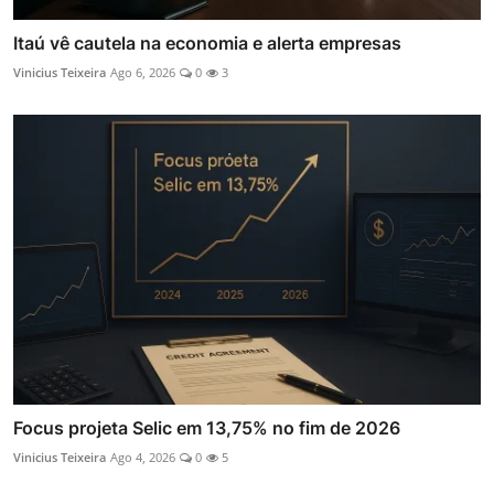
Itaú vê cautela na economia e alerta empresas
Vinicius Teixeira
Ago 6, 2026
0
3
Focus projeta Selic em 13,75% no fim de 2026
Vinicius Teixeira
Ago 4, 2026
0
5