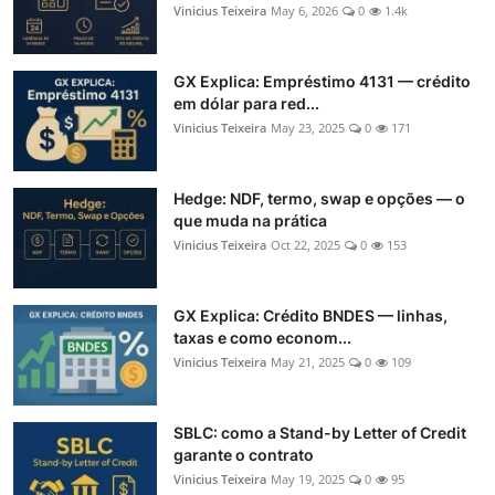
Vinicius Teixeira
May 6, 2026
0
1.4k
GX Explica: Empréstimo 4131 — crédito
em dólar para red...
Vinicius Teixeira
May 23, 2025
0
171
Hedge: NDF, termo, swap e opções — o
que muda na prática
Vinicius Teixeira
Oct 22, 2025
0
153
GX Explica: Crédito BNDES — linhas,
taxas e como econom...
Vinicius Teixeira
May 21, 2025
0
109
SBLC: como a Stand-by Letter of Credit
garante o contrato
Vinicius Teixeira
May 19, 2025
0
95