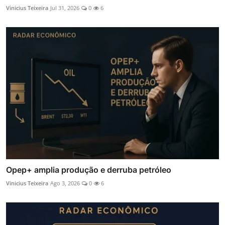
Vinicius Teixeira
Jul 31, 2026
0
6
Opep+ amplia produção e derruba petróleo
Vinicius Teixeira
Ago 3, 2026
0
6