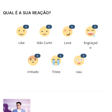
QUAL É A SUA REAÇÃO?
0
0
0
0
Like
Não Curtir
Love
Engraçad
o
0
0
0
Irritado
Triste
Uau