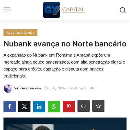
Entrar
Registrar
Radar Econômico
Nubank avança no Norte bancário
Início
A expansão do Nubank em Roraima e Amapá expõe um
mercado ainda pouco bancarizado, com alta penetração digital e
Cursos
espaço para crédito, captação e disputa com bancos
tradicionais.
Simuladores
Vinicius Teixeira
Jul 6, 2026 - 15:48
0
3
Wealth
Histórias
Contato