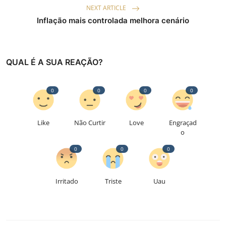
NEXT ARTICLE
Inflação mais controlada melhora cenário
QUAL É A SUA REAÇÃO?
0
0
0
0
Like
Não Curtir
Love
Engraçad
o
0
0
0
Irritado
Triste
Uau