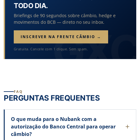
TODO DIA.
Briefings de 90 segundos sobre câmbio, hedge e
movimentos do BCB — direto no seu inbox.
INSCREVER NA FRENTE CÂMBIO →
Gratuita. Cancele com 1 clique. Sem spam.
FAQ
PERGUNTAS FREQUENTES
O que muda para o Nubank com a
autorização do Banco Central para operar
câmbio?