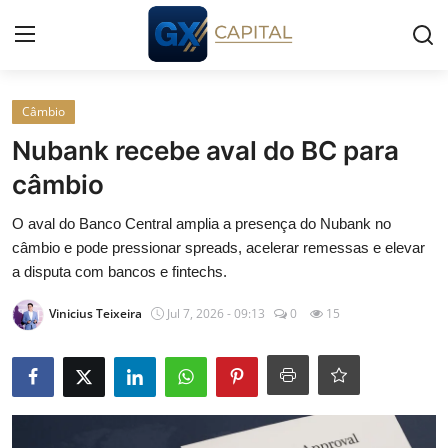
Entrar
Registrar
Câmbio
Nubank recebe aval do BC para
Início
câmbio
Cursos
O aval do Banco Central amplia a presença do Nubank no
câmbio e pode pressionar spreads, acelerar remessas e elevar
Simuladores
a disputa com bancos e fintechs.
Vinicius Teixeira
Jul 7, 2026 - 09:13
0
15
Wealth
Histórias
Contato