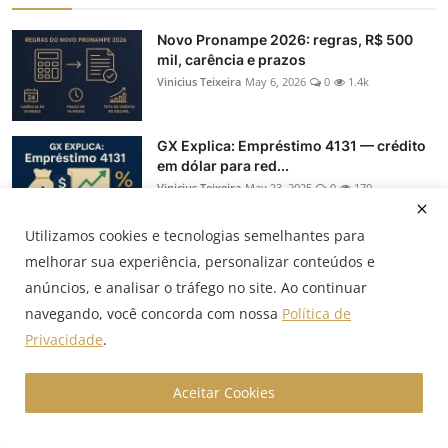
Novo Pronampe 2026: regras, R$ 500
mil, carência e prazos
Vinicius Teixeira
May 6, 2026
0
1.4k
GX Explica: Empréstimo 4131 — crédito
em dólar para red...
Vinicius Teixeira
May 23, 2025
0
170
Utilizamos cookies e tecnologias semelhantes para
Hedge: NDF, termo, swap e opções — o
melhorar sua experiência, personalizar conteúdos e
que muda na prática
anúncios, e analisar o tráfego no site. Ao continuar
Vinicius Teixeira
Oct 22, 2025
0
152
navegando, você concorda com nossa
Política de
Privacidade
.
GX Explica: Crédito BNDES — linhas,
taxas e como econom...
Aceitar Cookies
Vinicius Teixeira
May 21, 2025
0
109