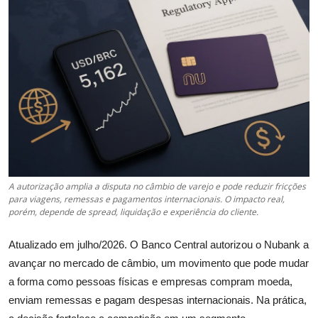
Câmbio
Crédito Empresarial
Newsletter
Radar Econômico
Sobre
GX explica
A autorização amplia a disputa no câmbio de varejo e pode reduzir fricções
para viagens, remessas e pagamentos internacionais. O impacto real,
porém, depende de spread, liquidação e experiência do cliente.
Investimentos
Atualizado em julho/2026. O Banco Central autorizou o Nubank a
Seguro de Vida
avançar no mercado de câmbio, um movimento que pode mudar
a forma como pessoas físicas e empresas compram moeda,
Motores do Brasil
enviam remessas e pagam despesas internacionais. Na prática,