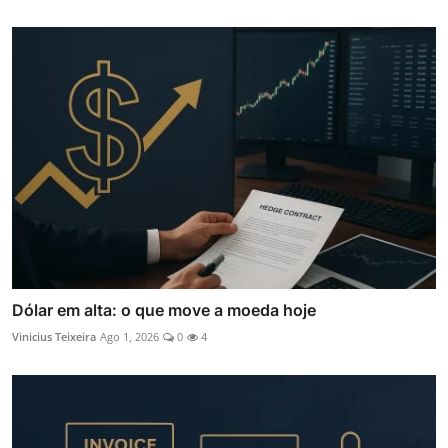
Dólar em alta: o que move a moeda hoje
Vinicius Teixeira
Ago 1, 2026
0
4