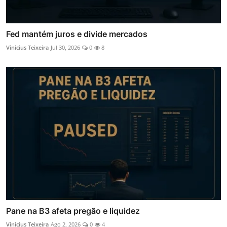
Fed mantém juros e divide mercados
Vinicius Teixeira
Jul 30, 2026
0
8
Pane na B3 afeta pregão e liquidez
Vinicius Teixeira
Ago 2, 2026
0
4