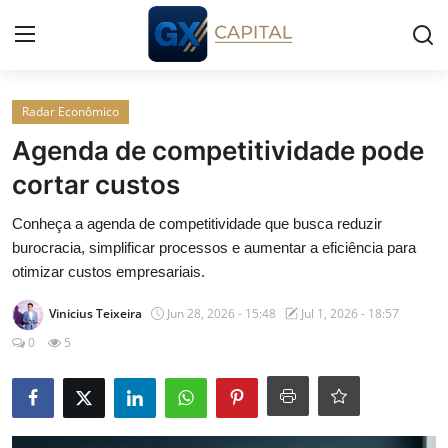
Entrar
Registrar
Radar Econômico
Agenda de competitividade pode
Início
cortar custos
Cursos
Conheça a agenda de competitividade que busca reduzir
burocracia, simplificar processos e aumentar a eficiência para
Simuladores
otimizar custos empresariais.
Vinicius Teixeira
Jun 28, 2026 - 15:48
Jul 1, 2026 - 18:57
Wealth
0
5
Histórias
Contato