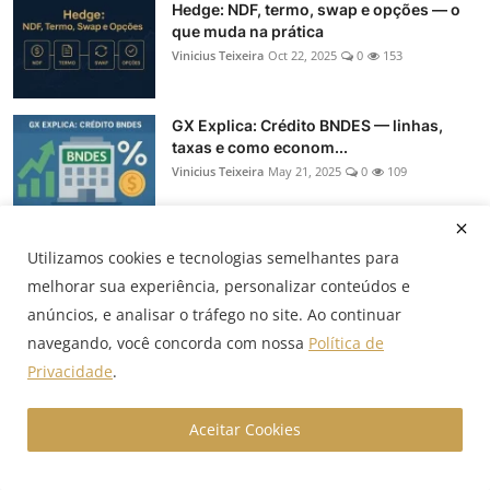
Hedge: NDF, termo, swap e opções — o
que muda na prática
Vinicius Teixeira
Oct 22, 2025
0
153
GX Explica: Crédito BNDES — linhas,
taxas e como econom...
Vinicius Teixeira
May 21, 2025
0
109
SBLC: como a Stand-by Letter of Credit
Utilizamos cookies e tecnologias semelhantes para
garante o contrato
melhorar sua experiência, personalizar conteúdos e
Vinicius Teixeira
May 19, 2025
0
95
anúncios, e analisar o tráfego no site. Ao continuar
navegando, você concorda com nossa
Política de
Privacidade
.
Recommended Posts
Aceitar Cookies
Novo Pronampe 2026: regras, R$ 500
mil, carência e prazos
Vinicius Teixeira
May 6, 2026
0
1.4k