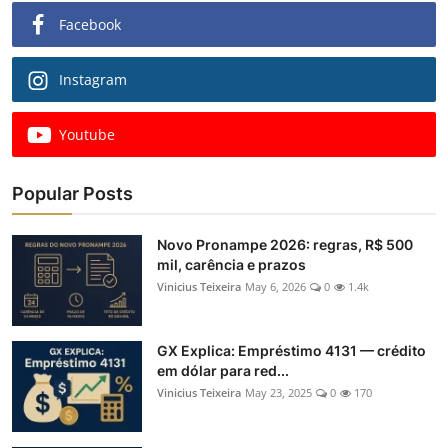
Facebook
Instagram
Youtube
Popular Posts
Novo Pronampe 2026: regras, R$ 500
mil, carência e prazos
Vinicius Teixeira
May 6, 2026
0
1.4k
GX Explica: Empréstimo 4131 — crédito
em dólar para red...
Vinicius Teixeira
May 23, 2025
0
170