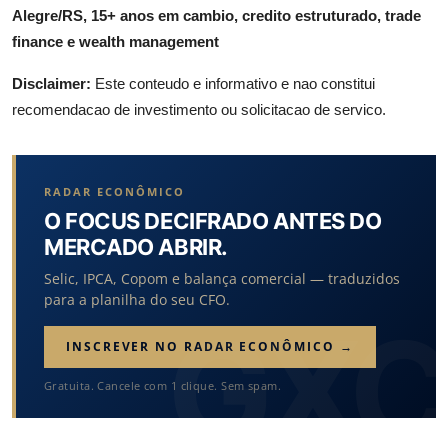
Alegre/RS, 15+ anos em cambio, credito estruturado, trade
finance e wealth management
Disclaimer:
Este conteudo e informativo e nao constitui
recomendacao de investimento ou solicitacao de servico.
RADAR ECONÔMICO
O FOCUS DECIFRADO ANTES DO
MERCADO ABRIR.
Selic, IPCA, Copom e balança comercial — traduzidos
para a planilha do seu CFO.
INSCREVER NO RADAR ECONÔMICO →
Gratuita. Cancele com 1 clique. Sem spam.