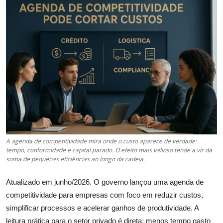
Câmbio
Crédito Empresarial
Newsletter
Radar Econômico
Sobre
GX explica
A agenda de competitividade mira onde o custo aparece de verdade:
tempo, conformidade e capital parado. O efeito mais valioso tende a vir da
Investimentos
soma de pequenas eficiências ao longo da cadeia.
Seguro de Vida
Atualizado em junho/2026. O governo lançou uma agenda de
competitividade para empresas com foco em reduzir custos,
Motores do Brasil
simplificar processos e acelerar ganhos de produtividade. A
leitura prática para o setor privado é direta: menos tempo gasto