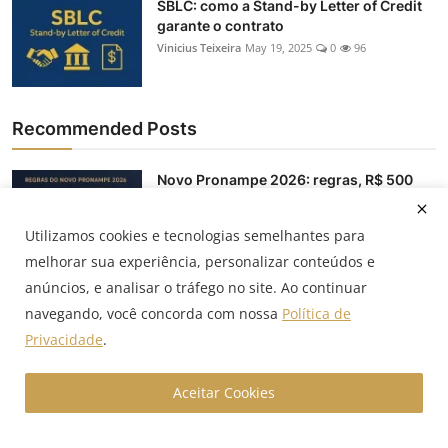
SBLC: como a Stand-by Letter of Credit
garante o contrato
Vinicius Teixeira
May 19, 2025
0
96
Recommended Posts
Novo Pronampe 2026: regras, R$ 500
mil, carência e prazos
Vinicius Teixeira
May 6, 2026
0
1.4k
Utilizamos cookies e tecnologias semelhantes para
melhorar sua experiência, personalizar conteúdos e
Consórcio ou financiamento: qual vale
anúncios, e analisar o tráfego no site. Ao continuar
mais a pena para ...
navegando, você concorda com nossa
Política de
Vinicius Teixeira
Abr 5, 2026
0
43
Privacidade
.
Selic caiu: o que muda na renda fixa,
Aceitar Cookies
ações, FIIs e fun...
Vinicius Teixeira
Mar 18, 2026
0
28