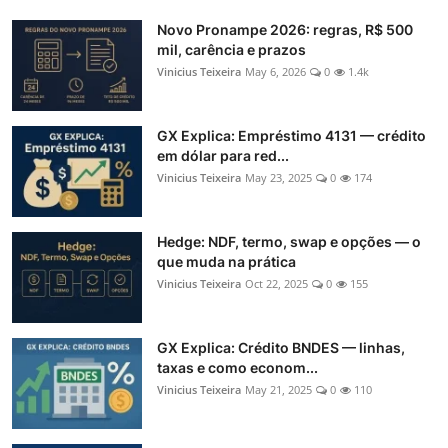
Novo Pronampe 2026: regras, R$ 500
mil, carência e prazos
Vinicius Teixeira
May 6, 2026
0
1.4k
GX Explica: Empréstimo 4131 — crédito
em dólar para red...
Vinicius Teixeira
May 23, 2025
0
174
Hedge: NDF, termo, swap e opções — o
que muda na prática
Vinicius Teixeira
Oct 22, 2025
0
155
GX Explica: Crédito BNDES — linhas,
taxas e como econom...
Vinicius Teixeira
May 21, 2025
0
110