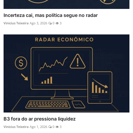
Incerteza cai, mas política segue no radar
Vinicius Teixeira
Ago 3, 2026
0
3
B3 fora do ar pressiona liquidez
Vinicius Teixeira
Ago 1, 2026
0
3