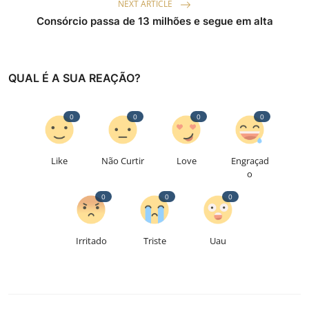
NEXT ARTICLE
Consórcio passa de 13 milhões e segue em alta
QUAL É A SUA REAÇÃO?
0
0
0
0
Like
Não Curtir
Love
Engraçad
o
0
0
0
Irritado
Triste
Uau