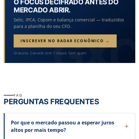
O FOCUS DECIFRADO ANTES DO
MERCADO ABRIR.
Selic, IPCA, Copom e balança comercial — traduzidos
para a planilha do seu CFO.
INSCREVER NO RADAR ECONÔMICO →
Gratuita. Cancele com 1 clique. Sem spam.
FAQ
PERGUNTAS FREQUENTES
Por que o mercado passou a esperar juros
altos por mais tempo?