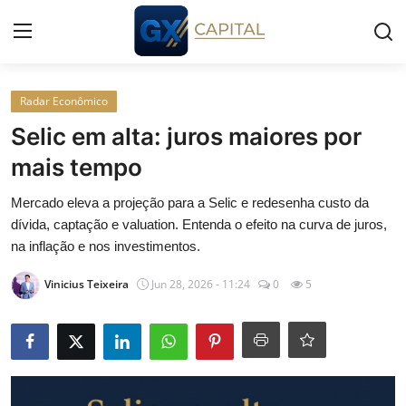
Entrar
Registrar
Radar Econômico
Selic em alta: juros maiores por
Início
mais tempo
Cursos
Mercado eleva a projeção para a Selic e redesenha custo da
dívida, captação e valuation. Entenda o efeito na curva de juros,
Simuladores
na inflação e nos investimentos.
Vinicius Teixeira
Jun 28, 2026 - 11:24
0
5
Wealth
Histórias
Contato