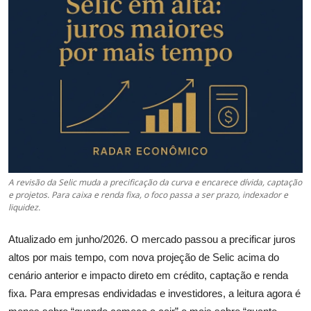
Câmbio
Crédito Empresarial
Newsletter
Radar Econômico
Sobre
GX explica
A revisão da Selic muda a precificação da curva e encarece dívida, captação
e projetos. Para caixa e renda fixa, o foco passa a ser prazo, indexador e
liquidez.
Investimentos
Atualizado em junho/2026. O mercado passou a precificar juros
Seguro de Vida
altos por mais tempo, com nova projeção de Selic acima do
cenário anterior e impacto direto em crédito, captação e renda
Motores do Brasil
fixa. Para empresas endividadas e investidores, a leitura agora é