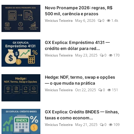
Novo Pronampe 2026: regras, R$
500 mil, carência e prazos
Vinicius Teixeira
May 6, 2026
0
1.4k
GX Explica: Empréstimo 4131 —
crédito em dólar para red...
Vinicius Teixeira
May 23, 2025
0
170
Hedge: NDF, termo, swap e opções
— o que muda na prática
Vinicius Teixeira
Oct 22, 2025
0
151
GX Explica: Crédito BNDES — linhas,
taxas e como econom...
Vinicius Teixeira
May 21, 2025
0
109