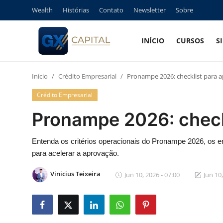
Wealth
Histórias
Contato
Newsletter
Sobre
INÍCIO
CURSOS
S
Entrar
Registrar
Início
Crédito Empresarial
Pronampe 2026: checklist para a
Início
Crédito Empresarial
Cursos
Pronampe 2026: checkl
Simuladores
Entenda os critérios operacionais do Pronampe 2026, os 
para acelerar a aprovação.
Wealth
Vinicius Teixeira
Jun 10, 2026 - 07:00
Jun 10,
Histórias
Contato