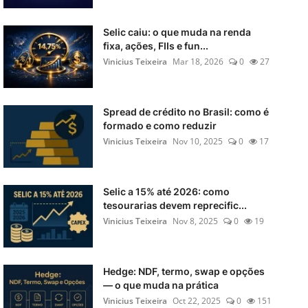
Selic caiu: o que muda na renda
fixa, ações, FIIs e fun...
Vinicius Teixeira
Mar 18, 2026
0
27
Spread de crédito no Brasil: como é
formado e como reduzir
Vinicius Teixeira
Nov 10, 2025
0
17
Selic a 15% até 2026: como
tesourarias devem reprecific...
Vinicius Teixeira
Nov 8, 2025
0
19
Hedge: NDF, termo, swap e opções
— o que muda na prática
Vinicius Teixeira
Oct 22, 2025
0
151