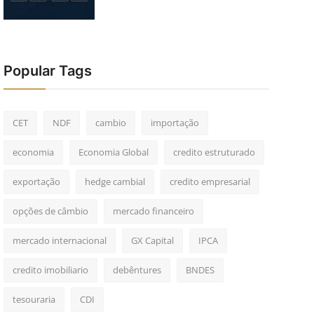
Popular Tags
CET
NDF
cambio
importação
economia
Economia Global
credito estruturado
exportação
hedge cambial
credito empresarial
opções de câmbio
mercado financeiro
mercado internacional
GX Capital
IPCA
credito imobiliario
debêntures
BNDES
tesouraria
CDI