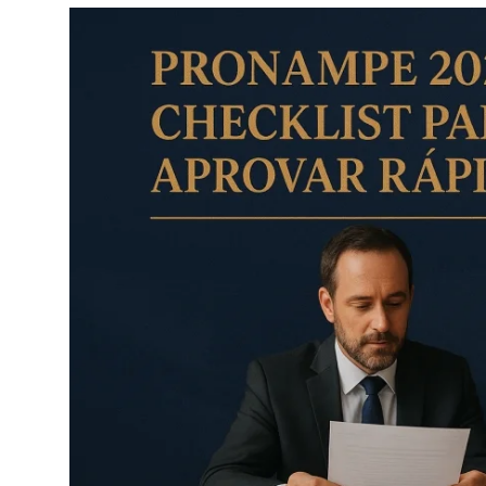
Câmbio
Crédito Empresarial
Newsletter
Radar Econômico
Sobre
GX explica
Investimentos
Seguro de Vida
Motores do Brasil