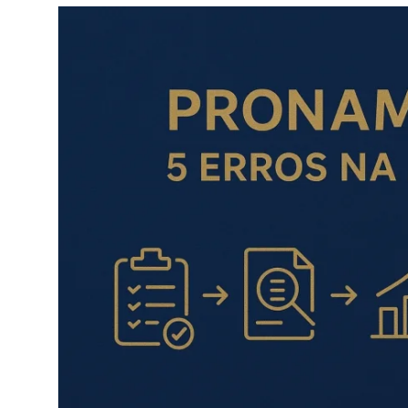
Câmbio
Crédito Empresarial
Newsletter
Radar Econômico
Sobre
GX explica
Investimentos
Seguro de Vida
Motores do Brasil