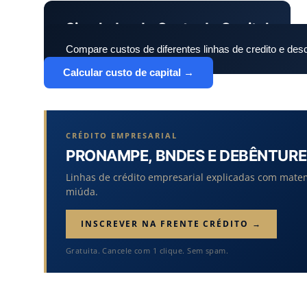
Simulador de Custo de Capital
Compare custos de diferentes linhas de credito e desc
Calcular custo de capital →
CRÉDITO EMPRESARIAL
PRONAMPE, BNDES E DEBÊNTURE
Linhas de crédito empresarial explicadas com mate
miúda.
INSCREVER NA FRENTE CRÉDITO →
Gratuita. Cancele com 1 clique. Sem spam.