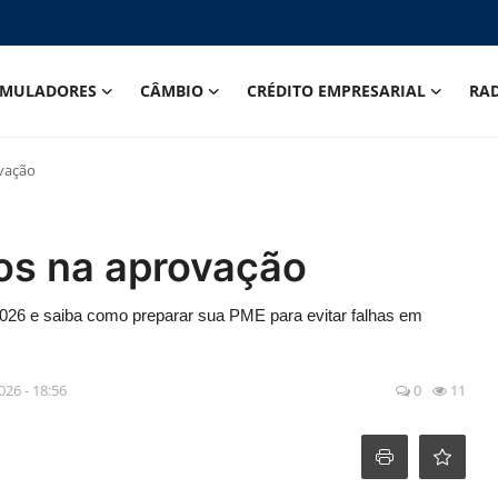
IMULADORES
CÂMBIO
CRÉDITO EMPRESARIAL
RA
vação
os na aprovação
26 e saiba como preparar sua PME para evitar falhas em
2026 - 18:56
0
11