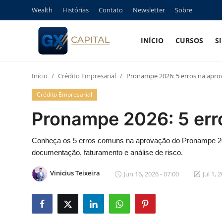
Wealth
Histórias
Contato
Newsletter
Sobre
INÍCIO
CURSOS
S
Entrar
Registrar
Início
Crédito Empresarial
Pronampe 2026: 5 erros na apro
Início
Crédito Empresarial
Cursos
Pronampe 2026: 5 err
Simuladores
Conheça os 5 erros comuns na aprovação do Pronampe 20
documentação, faturamento e análise de risco.
Wealth
Vinicius Teixeira
Jun 16, 2026 - 07:00
Jul 1, 
Histórias
Contato