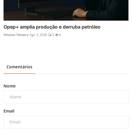
Opep+ amplia produção e derruba petróleo
Vinicius Teixeira
Ago 3, 2026
0
6
Comentários
Nome
Email