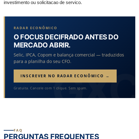
investimento ou solicitacao de servico.
RADAR ECONÔMICO
O FOCUS DECIFRADO ANTES DO
MERCADO ABRIR.
Selic, IPCA, Copom e balança comercial — traduzidos
para a planilha do seu CFO.
INSCREVER NO RADAR ECONÔMICO →
Gratuita. Cancele com 1 clique. Sem spam.
FAQ
PERGUNTAS FREQUENTES