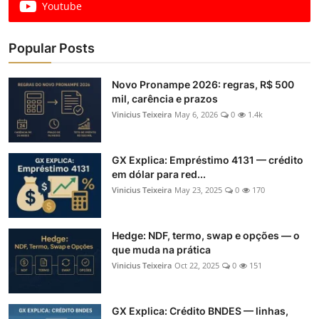
Youtube
Popular Posts
Novo Pronampe 2026: regras, R$ 500
mil, carência e prazos
Vinicius Teixeira
May 6, 2026
0
1.4k
GX Explica: Empréstimo 4131 — crédito
em dólar para red...
Vinicius Teixeira
May 23, 2025
0
170
Hedge: NDF, termo, swap e opções — o
que muda na prática
Vinicius Teixeira
Oct 22, 2025
0
151
GX Explica: Crédito BNDES — linhas,