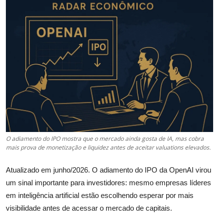
Câmbio
Crédito Empresarial
Newsletter
Radar Econômico
Sobre
GX explica
O adiamento do IPO mostra que o mercado ainda gosta de IA, mas cobra
mais prova de monetização e liquidez antes de aceitar valuations elevados.
Investimentos
Atualizado em junho/2026. O adiamento do IPO da OpenAI virou
Seguro de Vida
um sinal importante para investidores: mesmo empresas líderes
em inteligência artificial estão escolhendo esperar por mais
Motores do Brasil
visibilidade antes de acessar o mercado de capitais.