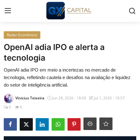
Entrar
Registrar
Radar Econômico
OpenAI adia IPO e alerta a
Início
tecnologia
Cursos
OpenAI adia IPO em meio a incertezas no mercado de
tecnologia, refletindo cautela e desafios na avaliação e liquidez
Simuladores
do setor de inteligência artificial.
Vinicius Teixeira
Jun 28, 2026 - 18:00
Jul 1, 2026 - 18:57
Wealth
0
6
Histórias
Contato