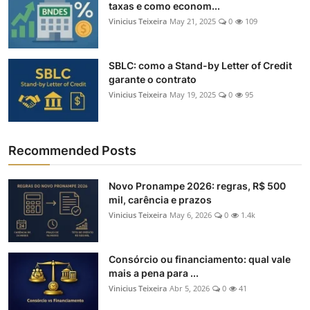
taxas e como econom...
Vinicius Teixeira
May 21, 2025
0
109
SBLC: como a Stand-by Letter of Credit
garante o contrato
Vinicius Teixeira
May 19, 2025
0
95
Recommended Posts
Novo Pronampe 2026: regras, R$ 500
mil, carência e prazos
Vinicius Teixeira
May 6, 2026
0
1.4k
Consórcio ou financiamento: qual vale
mais a pena para ...
Vinicius Teixeira
Abr 5, 2026
0
41