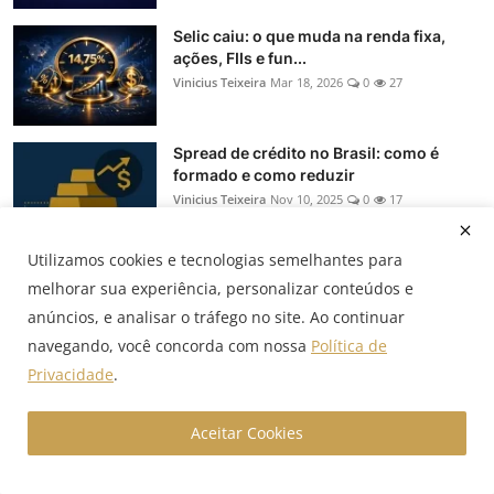
Selic caiu: o que muda na renda fixa,
ações, FIIs e fun...
Vinicius Teixeira
Mar 18, 2026
0
27
Spread de crédito no Brasil: como é
formado e como reduzir
Vinicius Teixeira
Nov 10, 2025
0
17
Utilizamos cookies e tecnologias semelhantes para
Selic a 15% até 2026: como tesourarias
melhorar sua experiência, personalizar conteúdos e
devem reprecific...
anúncios, e analisar o tráfego no site. Ao continuar
Vinicius Teixeira
Nov 8, 2025
0
19
navegando, você concorda com nossa
Política de
Privacidade
.
Hedge: NDF, termo, swap e opções — o
que muda na prática
Aceitar Cookies
Vinicius Teixeira
Oct 22, 2025
0
151