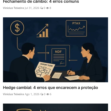
Fechamento de câmbio: 4 erros comuns
Vinicius Teixeira
Jul 31, 2026
0
8
Hedge cambial: 4 erros que encarecem a proteção
Vinicius Teixeira
Ago 1, 2026
0
6