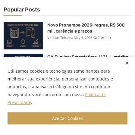
Popular Posts
Novo Pronampe 2026: regras, R$ 500
mil, carência e prazos
Vinicius Teixeira
May 6, 2026
0
1.4k
GX Explica: Empréstimo 4131 — crédito
em dólar para red...
Vinicius Teixeira
May 23, 2025
0
171
Utilizamos cookies e tecnologias semelhantes para
melhorar sua experiência, personalizar conteúdos e
anúncios, e analisar o tráfego no site. Ao continuar
Hedge: NDF, termo, swap e opções — o
navegando, você concorda com nossa
Política de
que muda na prática
Vinicius Teixeira
Oct 22, 2025
0
153
Privacidade
.
Aceitar Cookies
GX Explica: Crédito BNDES — linhas,
taxas e como econom...
Vinicius Teixeira
May 21, 2025
0
109