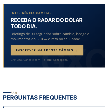
INTELIGÊNCIA CAMBIAL
RECEBA O RADAR DO DÓLAR
TODO DIA.
Briefings de 90 segundos sobre câmbio, hedge e
movimentos do BCB — direto no seu inbox.
INSCREVER NA FRENTE CÂMBIO →
Gratuita. Cancele com 1 clique. Sem spam.
FAQ
PERGUNTAS FREQUENTES