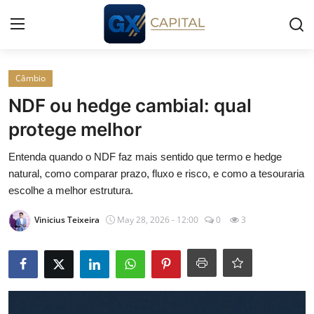
Entrar
Registrar
Câmbio
NDF ou hedge cambial: qual
Início
protege melhor
Cursos
Entenda quando o NDF faz mais sentido que termo e hedge
natural, como comparar prazo, fluxo e risco, e como a tesouraria
Simuladores
escolhe a melhor estrutura.
Vinicius Teixeira
May 28, 2026 - 12:00
0
3
Wealth
Histórias
Contato