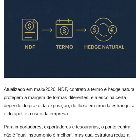
Câmbio
Crédito Empresarial
Newsletter
Radar Econômico
Sobre
GX explica
Atualizado em maio/2026. NDF, contrato a termo e hedge natural
Investimentos
protegem a margem de formas diferentes, e a escolha certa
depende do prazo da exposição, do fluxo em moeda estrangeira
Seguro de Vida
e do apetite a risco da empresa.
Para importadores, exportadores e tesourarias, o ponto central
Motores do Brasil
não é “qual instrumento é melhor”, mas qual estrutura reduz a