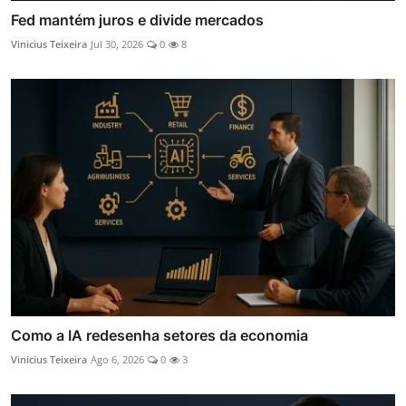
Fed mantém juros e divide mercados
Vinicius Teixeira
Jul 30, 2026
0
8
Como a IA redesenha setores da economia
Vinicius Teixeira
Ago 6, 2026
0
3