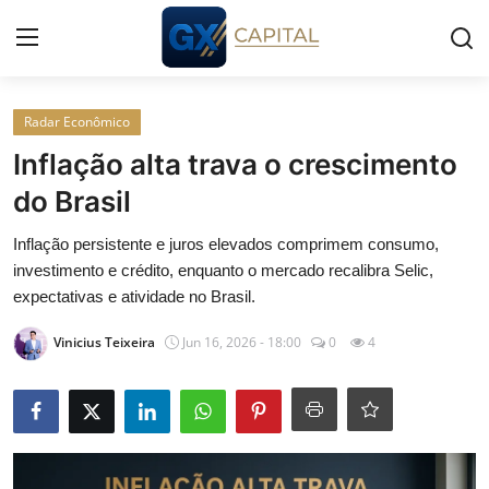
Entrar
Registrar
Radar Econômico
Inflação alta trava o crescimento
Início
do Brasil
Cursos
Inflação persistente e juros elevados comprimem consumo,
investimento e crédito, enquanto o mercado recalibra Selic,
Simuladores
expectativas e atividade no Brasil.
Vinicius Teixeira
Jun 16, 2026 - 18:00
0
4
Wealth
Histórias
Contato