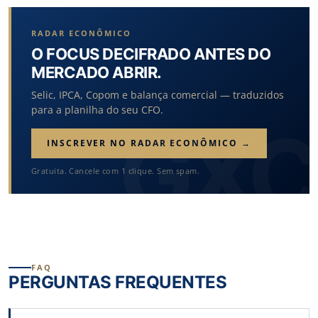
RADAR ECONÔMICO
O FOCUS DECIFRADO ANTES DO
MERCADO ABRIR.
Selic, IPCA, Copom e balança comercial — traduzidos
para a planilha do seu CFO.
INSCREVER NO RADAR ECONÔMICO →
Gratuita. Cancele com 1 clique. Sem spam.
FAQ
PERGUNTAS FREQUENTES