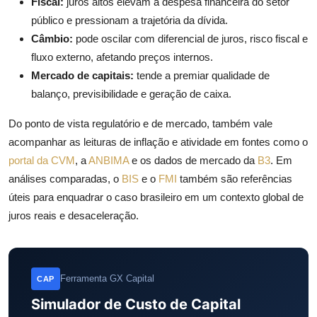
Fiscal:
juros altos elevam a despesa financeira do setor
público e pressionam a trajetória da dívida.
Câmbio:
pode oscilar com diferencial de juros, risco fiscal e
fluxo externo, afetando preços internos.
Mercado de capitais:
tende a premiar qualidade de
balanço, previsibilidade e geração de caixa.
Do ponto de vista regulatório e de mercado, também vale
acompanhar as leituras de inflação e atividade em fontes como o
portal da CVM
, a
ANBIMA
e os dados de mercado da
B3
. Em
análises comparadas, o
BIS
e o
FMI
também são referências
úteis para enquadrar o caso brasileiro em um contexto global de
juros reais e desaceleração.
Ferramenta GX Capital
CAP
Simulador de Custo de Capital