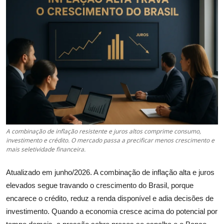
Câmbio
Crédito Empresarial
Newsletter
Radar Econômico
Sobre
GX explica
A combinação de inflação resistente e juros altos comprime consumo,
investimento e crédito. O mercado passa a precificar menos crescimento e
mais seletividade financeira.
Investimentos
Atualizado em junho/2026. A combinação de inflação alta e juros
Seguro de Vida
elevados segue travando o crescimento do Brasil, porque
encarece o crédito, reduz a renda disponível e adia decisões de
Motores do Brasil
investimento. Quando a economia cresce acima do potencial por