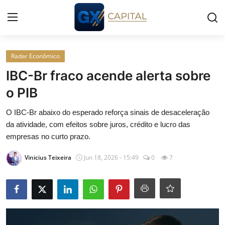
Entrar
Registrar
Radar Econômico
IBC-Br fraco acende alerta sobre
Início
o PIB
Cursos
O IBC-Br abaixo do esperado reforça sinais de desaceleração
da atividade, com efeitos sobre juros, crédito e lucro das
Simuladores
empresas no curto prazo.
Vinicius Teixeira
Jun 18, 2026 - 15:49
0
7
Wealth
Histórias
Contato