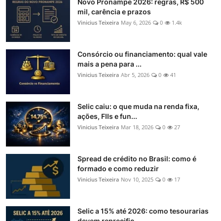
Novo Pronampe 2026: regras, R$ 500
mil, carência e prazos
Vinicius Teixeira
May 6, 2026
0
1.4k
Consórcio ou financiamento: qual vale
mais a pena para ...
Vinicius Teixeira
Abr 5, 2026
0
41
Selic caiu: o que muda na renda fixa,
ações, FIIs e fun...
Vinicius Teixeira
Mar 18, 2026
0
27
Spread de crédito no Brasil: como é
formado e como reduzir
Vinicius Teixeira
Nov 10, 2025
0
17
Selic a 15% até 2026: como tesourarias
devem reprecific...