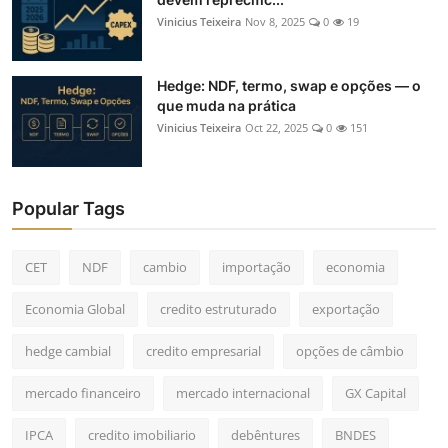
Vinicius Teixeira
Nov 8, 2025
0
19
Hedge: NDF, termo, swap e opções — o
que muda na prática
Vinicius Teixeira
Oct 22, 2025
0
151
Popular Tags
CET
NDF
cambio
importação
economia
Economia Global
credito estruturado
exportação
hedge cambial
credito empresarial
opções de câmbio
mercado financeiro
mercado internacional
GX Capital
IPCA
credito imobiliario
debêntures
BNDES