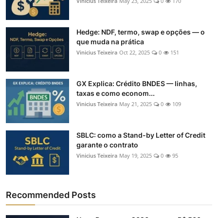
Vinicius Teixeira
May 23, 2025
0
170
Hedge: NDF, termo, swap e opções — o
que muda na prática
Vinicius Teixeira
Oct 22, 2025
0
151
GX Explica: Crédito BNDES — linhas,
taxas e como econom...
Vinicius Teixeira
May 21, 2025
0
109
SBLC: como a Stand-by Letter of Credit
garante o contrato
Vinicius Teixeira
May 19, 2025
0
95
Recommended Posts