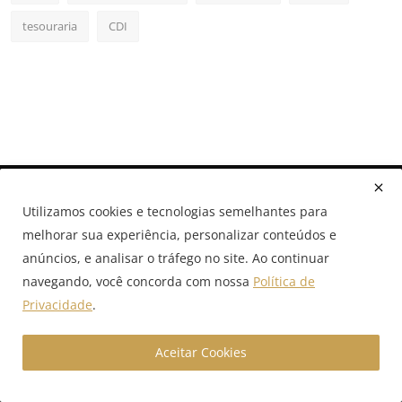
tesouraria
CDI
Utilizamos cookies e tecnologias semelhantes para
melhorar sua experiência, personalizar conteúdos e
anúncios, e analisar o tráfego no site. Ao continuar
navegando, você concorda com nossa
Política de
A GX Capital é uma boutique financeira digital especializada
Privacidade
.
em câmbio estruturado, crédito empresarial e soluções com
inteligência artificial para empresas que operam em alto
volume. Acesse nosso portal e conecte-se ao futuro das
Aceitar Cookies
finanças corporativas com conteúdos estratégicos,
simuladores inteligentes e assessoria especializada.