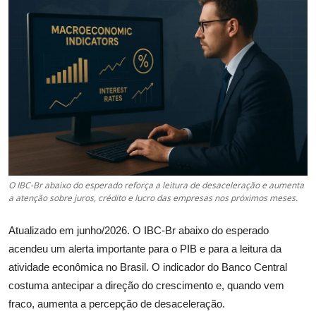
Câmbio
Crédito Empresarial
Newsletter
Radar Econômico
Sobre
GX explica
O IBC-Br abaixo do esperado reforça a leitura de desaceleração e aumenta
a atenção sobre juros, crédito e lucro das empresas nos próximos meses.
Investimentos
Atualizado em junho/2026. O IBC-Br abaixo do esperado
acendeu um alerta importante para o PIB e para a leitura da
Seguro de Vida
atividade econômica no Brasil. O indicador do Banco Central
costuma antecipar a direção do crescimento e, quando vem
Motores do Brasil
fraco, aumenta a percepção de desaceleração.