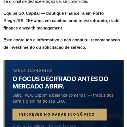
se o sinal de desaceleração vai se consolidar.
Equipe GX Capital — boutique financeira em Porto
Alegre/RS, 15+ anos em cambio, credito estruturado, trade
finance e wealth management
Este conteudo e informativo e nao constitui recomendacao
de investimento ou solicitacao de servico.
RADAR ECONÔMICO
O FOCUS DECIFRADO ANTES DO
MERCADO ABRIR.
Selic, IPCA, Copom e balança comercial — traduzidos
para a planilha do seu CFO.
INSCREVER NO RADAR ECONÔMICO →
Gratuita. Cancele com 1 clique. Sem spam.