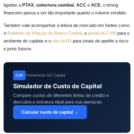
ligadas a
PTAX
,
cobertura cambial
,
ACC
e
ACE
, o timing
financeiro passa a ser tão importante quanto o volume vendido.
Também vale acompanhar a leitura de mercado em fontes como
o
Relatório de Inflação do Banco Central
, o
portal da CVM
para o
ambiente de capitais e o
site da B3
para sinais de apetite a risco
e juros futuros.
Ferramenta GX Capital
CAP
Simulador de Custo de Capital
Compare custos de diferentes linhas de credito e
descubra a estrutura ideal para sua operacao.
Calcular custo de capital →