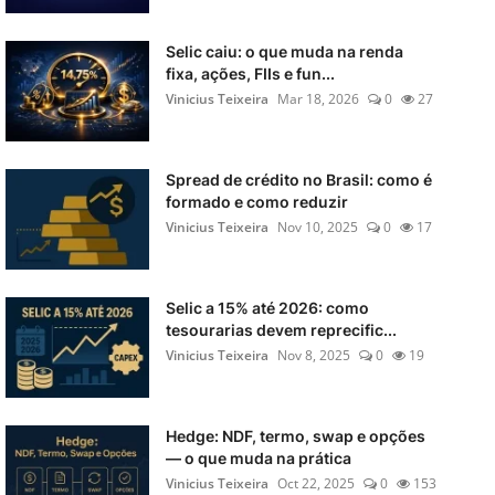
Selic caiu: o que muda na renda
fixa, ações, FIIs e fun...
Vinicius Teixeira
Mar 18, 2026
0
27
Spread de crédito no Brasil: como é
formado e como reduzir
Vinicius Teixeira
Nov 10, 2025
0
17
Selic a 15% até 2026: como
tesourarias devem reprecific...
Vinicius Teixeira
Nov 8, 2025
0
19
Hedge: NDF, termo, swap e opções
— o que muda na prática
Vinicius Teixeira
Oct 22, 2025
0
153