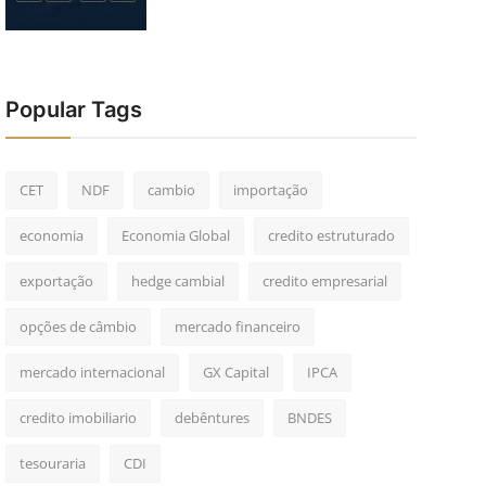
Popular Tags
CET
NDF
cambio
importação
economia
Economia Global
credito estruturado
exportação
hedge cambial
credito empresarial
opções de câmbio
mercado financeiro
mercado internacional
GX Capital
IPCA
credito imobiliario
debêntures
BNDES
tesouraria
CDI