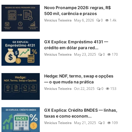
Novo Pronampe 2026: regras, R$
500 mil, carência e prazos
Vinicius Teixeira
May 6, 2026
0
1.4k
GX Explica: Empréstimo 4131 —
crédito em dólar para red...
Vinicius Teixeira
May 23, 2025
0
170
Hedge: NDF, termo, swap e opções
— o que muda na prática
Vinicius Teixeira
Oct 22, 2025
0
153
GX Explica: Crédito BNDES — linhas,
taxas e como econom...
Vinicius Teixeira
May 21, 2025
0
109