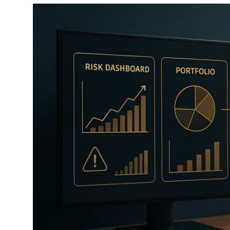
Câmbio
Crédito Empresarial
Newsletter
Radar Econômico
Sobre
GX explica
Investimentos
Seguro de Vida
Motores do Brasil