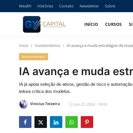
Wealth
Histórias
Contato
Newsletter
Sobre
INÍCIO
CURSOS
S
Entrar
Registrar
Início
Investimentos
IA avança e muda estratégias de inve
Início
Investimentos
Cursos
IA avança e muda estr
Simuladores
IA já apoia seleção de ativos, gestão de risco e automaçã
leitura crítica dos modelos.
Wealth
Vinicius Teixeira
Jun 22, 2026 - 18:00
Histórias
Contato