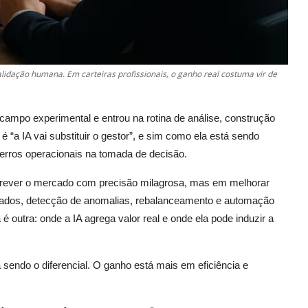
lidação humana. Em carteiras profissionais, o ganho real costuma vir de
do campo experimental e entrou na rotina de análise, construção
é “a IA vai substituir o gestor”, e sim como ela está sendo
 erros operacionais na tomada de decisão.
prever o mercado com precisão milagrosa, mas em melhorar
turados, detecção de anomalias, rebalanceamento e automação
a é outra: onde a IA agrega valor real e onde ela pode induzir a
nua sendo o diferencial. O ganho está mais em eficiência e