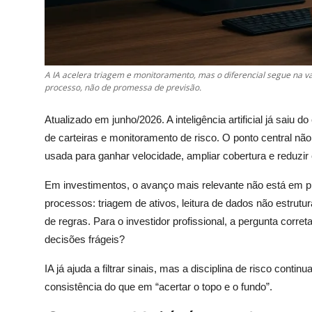
A IA acelera triagem e monitoramento, mas o diferencial segue na va
processo, não de promessa de previsão.
Atualizado em junho/2026. A inteligência artificial já saiu 
de carteiras e monitoramento de risco. O ponto central não 
usada para ganhar velocidade, ampliar cobertura e reduzir
Em investimentos, o avanço mais relevante não está em 
processos: triagem de ativos, leitura de dados não estru
de regras. Para o investidor profissional, a pergunta corret
decisões frágeis?
IA já ajuda a filtrar sinais, mas a disciplina de risco conti
consistência do que em “acertar o topo e o fundo”.