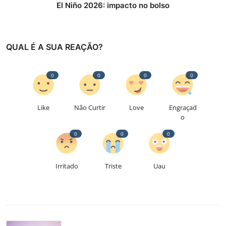
El Niño 2026: impacto no bolso
QUAL É A SUA REAÇÃO?
0
0
0
0
Like
Não Curtir
Love
Engraçad
o
0
0
0
Irritado
Triste
Uau