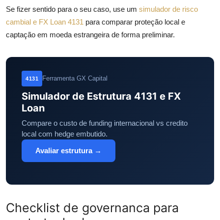
Se fizer sentido para o seu caso, use um
simulador de risco
cambial e FX Loan 4131
para comparar proteção local e
captação em moeda estrangeira de forma preliminar.
Ferramenta GX Capital
4131
Simulador de Estrutura 4131 e FX
Loan
Compare o custo de funding internacional vs credito
local com hedge embutido.
Avaliar estrutura →
Checklist de governanca para