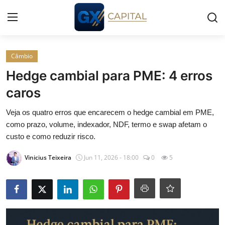
Entrar
Registrar
Câmbio
Hedge cambial para PME: 4 erros
Início
caros
Cursos
Veja os quatro erros que encarecem o hedge cambial em PME,
como prazo, volume, indexador, NDF, termo e swap afetam o
Simuladores
custo e como reduzir risco.
Vinicius Teixeira
Jun 11, 2026 - 18:00
0
5
Wealth
Histórias
Contato