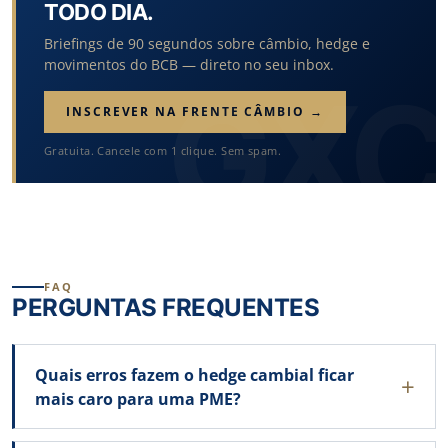
TODO DIA.
Briefings de 90 segundos sobre câmbio, hedge e
movimentos do BCB — direto no seu inbox.
INSCREVER NA FRENTE CÂMBIO →
Gratuita. Cancele com 1 clique. Sem spam.
FAQ
PERGUNTAS FREQUENTES
Quais erros fazem o hedge cambial ficar
mais caro para uma PME?