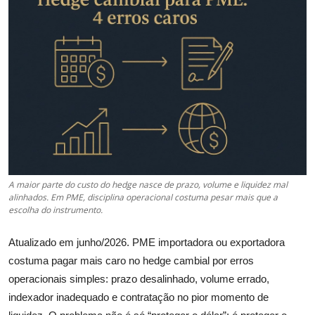
Câmbio
Crédito Empresarial
Newsletter
Radar Econômico
Sobre
GX explica
A maior parte do custo do hedge nasce de prazo, volume e liquidez mal
alinhados. Em PME, disciplina operacional costuma pesar mais que a
escolha do instrumento.
Investimentos
Atualizado em junho/2026. PME importadora ou exportadora
Seguro de Vida
costuma pagar mais caro no hedge cambial por erros
operacionais simples: prazo desalinhado, volume errado,
Motores do Brasil
indexador inadequado e contratação no pior momento de