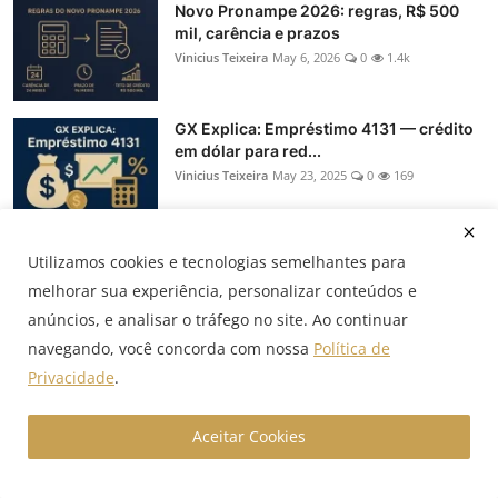
Novo Pronampe 2026: regras, R$ 500
mil, carência e prazos
Vinicius Teixeira
May 6, 2026
0
1.4k
GX Explica: Empréstimo 4131 — crédito
em dólar para red...
Vinicius Teixeira
May 23, 2025
0
169
Hedge: NDF, termo, swap e opções — o
Utilizamos cookies e tecnologias semelhantes para
que muda na prática
melhorar sua experiência, personalizar conteúdos e
Vinicius Teixeira
Oct 22, 2025
0
151
anúncios, e analisar o tráfego no site. Ao continuar
navegando, você concorda com nossa
Política de
GX Explica: Crédito BNDES — linhas,
Privacidade
.
taxas e como econom...
Vinicius Teixeira
May 21, 2025
0
108
Aceitar Cookies
SBLC: como a Stand-by Letter of Credit