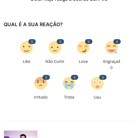
QUAL É A SUA REAÇÃO?
0
0
0
0
Like
Não Curtir
Love
Engraçad
o
0
0
0
Irritado
Triste
Uau