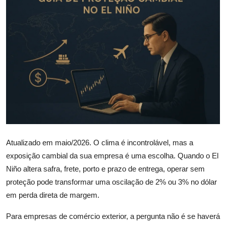
Câmbio
Crédito Empresarial
Newsletter
Radar Econômico
Sobre
GX explica
Atualizado em maio/2026. O clima é incontrolável, mas a
Investimentos
exposição cambial da sua empresa é uma escolha. Quando o El
Niño altera safra, frete, porto e prazo de entrega, operar sem
Seguro de Vida
proteção pode transformar uma oscilação de 2% ou 3% no dólar
em perda direta de margem.
Motores do Brasil
Para empresas de comércio exterior, a pergunta não é se haverá