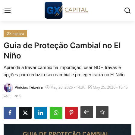
Entrar
Registrar
GX explica
Guia de Proteção Cambial no El
Início
Niño
Cursos
Aprenda a travar câmbio na importação, usar NDF, travas e
opções para reduzir risco cambial e proteger caixa no El Niño.
Simuladores
Vinicius Teixeira
May 20, 2026 - 14:36
May 25, 2026 - 10:45
Wealth
0
9
Histórias
Contato