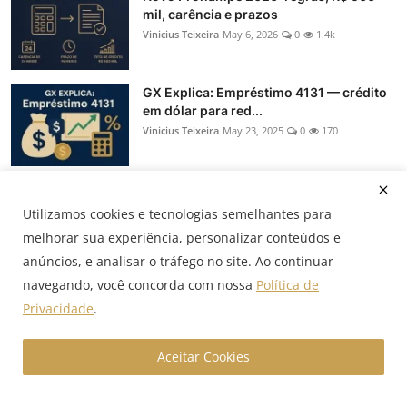
mil, carência e prazos
Vinicius Teixeira
May 6, 2026
0
1.4k
GX Explica: Empréstimo 4131 — crédito
em dólar para red...
Vinicius Teixeira
May 23, 2025
0
170
Hedge: NDF, termo, swap e opções — o
que muda na prática
Utilizamos cookies e tecnologias semelhantes para
Vinicius Teixeira
Oct 22, 2025
0
151
melhorar sua experiência, personalizar conteúdos e
anúncios, e analisar o tráfego no site. Ao continuar
navegando, você concorda com nossa
Política de
GX Explica: Crédito BNDES — linhas,
taxas e como econom...
Privacidade
.
Vinicius Teixeira
May 21, 2025
0
109
Aceitar Cookies
SBLC: como a Stand-by Letter of Credit
garante o contrato