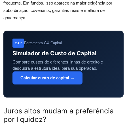
frequente. Em fundos, isso aparece na maior exigência por
subordinação, covenants, garantias reais e melhora de
governança.
Ferramenta GX Capital
CAP
Simulador de Custo de Capital
Compare custos de diferentes linhas de credito e
descubra a estrutura ideal para sua operacao.
Calcular custo de capital →
Juros altos mudam a preferência
por liquidez?