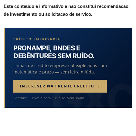
Este conteudo e informativo e nao constitui recomendacao
de investimento ou solicitacao de servico.
CRÉDITO EMPRESARIAL
PRONAMPE, BNDES E
DEBÊNTURES SEM RUÍDO.
Linhas de crédito empresarial explicadas com
matemática e prazo — sem letra miúda.
INSCREVER NA FRENTE CRÉDITO →
Gratuita. Cancele com 1 clique. Sem spam.