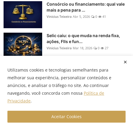
Consórcio ou financiamento: qual vale
mais a pena para ...
Vinicius Teixeira
Abr 5, 2026
0
41
Selic caiu: o que muda na renda fixa,
ações, FIIs e fun...
Vinicius Teixeira
Mar 18, 2026
0
27
Spread de crédito no Brasil: como é
Utilizamos cookies e tecnologias semelhantes para
formado e como reduzir
melhorar sua experiência, personalizar conteúdos e
Vinicius Teixeira
Nov 10, 2025
0
17
anúncios, e analisar o tráfego no site. Ao continuar
navegando, você concorda com nossa
Política de
Selic a 15% até 2026: como tesourarias
Privacidade
.
devem reprecific...
Vinicius Teixeira
Nov 8, 2025
0
19
Aceitar Cookies
Hedge: NDF, termo, swap e opções — o