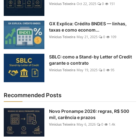
Vinicius Teixeira
Oct 22, 2025
0
151
GX Explica: Crédito BNDES — linhas,
taxas e como econom...
Vinicius Teixeira
May 21, 2025
0
109
SBLC: como a Stand-by Letter of Credit
garante o contrato
Vinicius Teixeira
May 19, 2025
0
95
Recommended Posts
Novo Pronampe 2026: regras, R$ 500
mil, carência e prazos
Vinicius Teixeira
May 6, 2026
0
1.4k