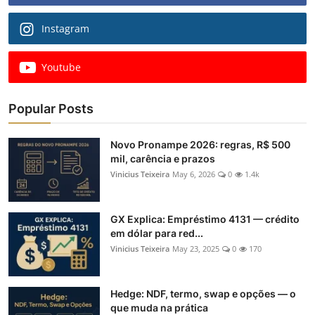
Instagram
Youtube
Popular Posts
Novo Pronampe 2026: regras, R$ 500
mil, carência e prazos
Vinicius Teixeira
May 6, 2026
0
1.4k
GX Explica: Empréstimo 4131 — crédito
em dólar para red...
Vinicius Teixeira
May 23, 2025
0
170
Hedge: NDF, termo, swap e opções — o
que muda na prática