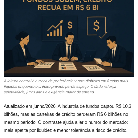
Câmbio
Crédito Empresarial
Newsletter
Radar Econômico
Sobre
GX explica
A leitura central é a troca de preferência: entra dinheiro em fundos mais
líquidos enquanto o crédito privado perde espaço. O dado reforça
seletividade, juros altos e exigência maior de spread.
Investimentos
Atualizado em junho/2026. A indústria de fundos captou R$ 10,3
Seguro de Vida
bilhões, mas as carteiras de crédito perderam R$ 6 bilhões no
mesmo período. O contraste ajuda a ler o humor do mercado:
Motores do Brasil
mais apetite por liquidez e menor tolerância a risco de crédito.