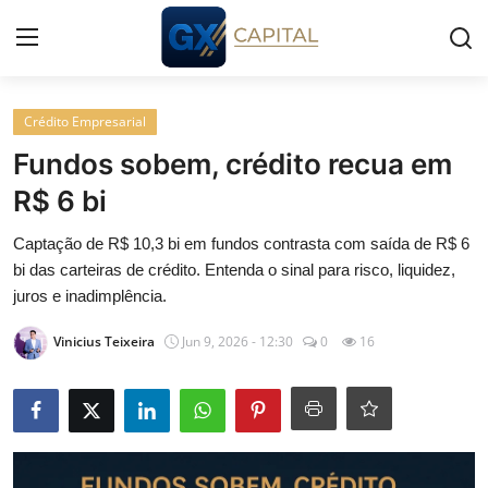
Entrar
Registrar
Crédito Empresarial
Fundos sobem, crédito recua em
Início
R$ 6 bi
Cursos
Captação de R$ 10,3 bi em fundos contrasta com saída de R$ 6
bi das carteiras de crédito. Entenda o sinal para risco, liquidez,
Simuladores
juros e inadimplência.
Vinicius Teixeira
Jun 9, 2026 - 12:30
0
16
Wealth
Histórias
Contato