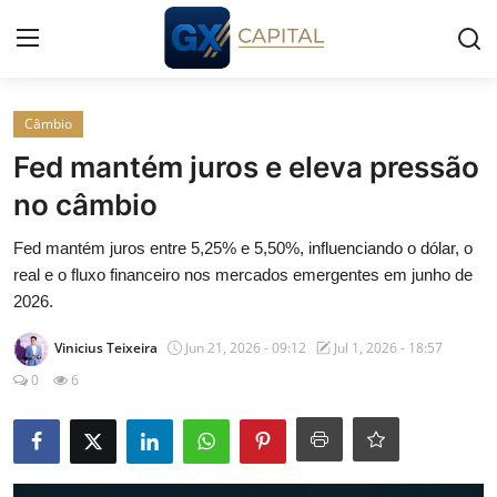
Entrar
Registrar
Câmbio
Fed mantém juros e eleva pressão
Início
no câmbio
Cursos
Fed mantém juros entre 5,25% e 5,50%, influenciando o dólar, o
real e o fluxo financeiro nos mercados emergentes em junho de
Simuladores
2026.
Vinicius Teixeira
Jun 21, 2026 - 09:12
Jul 1, 2026 - 18:57
Wealth
0
6
Histórias
Contato