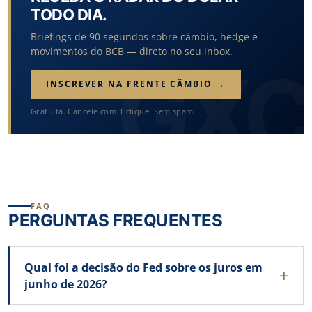
TODO DIA.
Briefings de 90 segundos sobre câmbio, hedge e
movimentos do BCB — direto no seu inbox.
INSCREVER NA FRENTE CÂMBIO →
Gratuita. Cancele com 1 clique. Sem spam.
FAQ
PERGUNTAS FREQUENTES
Qual foi a decisão do Fed sobre os juros em
junho de 2026?