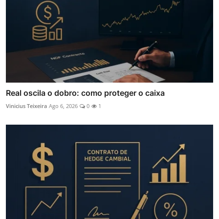
Real oscila o dobro: como proteger o caixa
Vinicius Teixeira
Ago 6, 2026
0
1