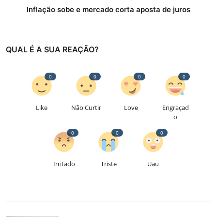
Inflação sobe e mercado corta aposta de juros
QUAL É A SUA REAÇÃO?
0
0
0
0
Like
Não Curtir
Love
Engraçad
o
0
0
0
Irritado
Triste
Uau