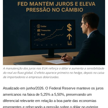
Câmbio
Crédito Empresarial
Newsletter
Radar Econômico
Sobre
GX explica
A manutenção dos juros nos EUA reforça o dólar e aumenta a sensibilidade
do real ao fluxo global. O efeito aparece primeiro no hedge, depois no caixa
Investimentos
de importadores e empresas dolarizadas.
Seguro de Vida
Atualizado em junho/2026. O Federal Reserve manteve os juros
americanos na faixa de 5,25% a 5,50%, preservando um
Motores do Brasil
diferencial relevante em relação a boa parte das economias
emergentes e reforçando a pressão sobre o dólar no exterior.